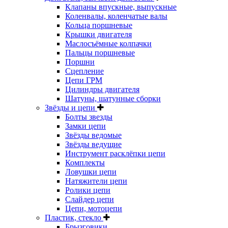
Клапаны впускные, выпускные
Коленвалы, коленчатые валы
Кольца поршневые
Крышки двигателя
Маслосъёмные колпачки
Пальцы поршневые
Поршни
Сцепление
Цепи ГРМ
Цилиндры двигателя
Шатуны, шатунные сборки
Звёзды и цепи
Болты звезды
Замки цепи
Звёзды ведомые
Звёзды ведущие
Инструмент расклёпки цепи
Комплекты
Ловушки цепи
Натяжители цепи
Ролики цепи
Слайдер цепи
Цепи, мотоцепи
Пластик, стекло
Брызговики