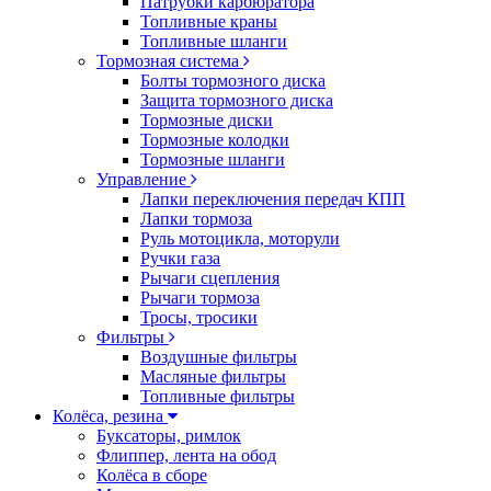
Патрубки карбюратора
Топливные краны
Топливные шланги
Тормозная система
Болты тормозного диска
Защита тормозного диска
Тормозные диски
Тормозные колодки
Тормозные шланги
Управление
Лапки переключения передач КПП
Лапки тормоза
Руль мотоцикла, моторули
Ручки газа
Рычаги сцепления
Рычаги тормоза
Тросы, тросики
Фильтры
Воздушные фильтры
Масляные фильтры
Топливные фильтры
Колёса, резина
Буксаторы, римлок
Флиппер, лента на обод
Колёса в сборе