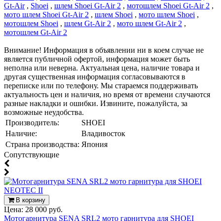
Gt-Air
,
Shoei
,
шлем Shoei Gt-Air 2
,
мотошлем Shoei Gt-Air 2
,
мото шлем Shoei Gt-Air 2
,
шлем Shoei
,
мото шлем Shoei
,
мотошлем Shoei
,
шлем Gt-Air 2
,
мото шлем Gt-Air 2
,
мотошлем Gt-Air 2
Внимание! Информация в объявлении ни в коем случае не
является публичной офертой, информация может быть
неполна или неверна. Актуальная цена, наличие товара и
другая существенная информация согласовываются в
переписке или по телефону. Мы стараемся поддерживать
актуальность цен и наличия, но время от времени случаются
разные накладки и ошибки. Извините, пожалуйста, за
возможные неудобства.
Производитель:
SHOEI
Наличие:
Владивосток
Страна производства:
Япония
Cопутствующие
В корзину
Цена:
28 000 руб.
Мотогарнитура SENA SRL2 мото гарнитура для SHOEI