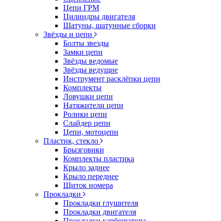
Цепи ГРМ
Цилиндры двигателя
Шатуны, шатунные сборки
Звёзды и цепи
Болты звезды
Замки цепи
Звёзды ведомые
Звёзды ведущие
Инструмент расклёпки цепи
Комплекты
Ловушки цепи
Натяжители цепи
Ролики цепи
Слайдер цепи
Цепи, мотоцепи
Пластик, стекло
Брызговики
Комплекты пластика
Крыло заднее
Крыло переднее
Щиток номера
Прокладки
Прокладки глушителя
Прокладки двигателя
Прокладки карбюратора