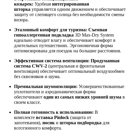
козырек:
Удобная
интегрированная
шторка
управляется одним движением и обеспечивает
защиту от слепящего солнца без необходимости смены
визора.
Эталонный комфорт для туризма:
Съемная
гипоаллергенная подкладка
3D Max-Dry System
идеально отводит влагу и обеспечивает комфорт в
длительных путешествиях. Эргономичная форма
оптимизирована для поездок на большие расстояния.
Эффективная система вентиляции:
Продуманная
система CWV-2
(центральная и фронтальная
вентиляция) обеспечивает оптимальный воздухообмен
без сквозняков и шума.
Премиальная шумоизоляция:
Усовершенствованные
уплотнители и аэродинамическая форма
обеспечивают
один из самых низких уровней шума
в
своем классе.
Полная готовность к использованию:
В
комплекте
вставка Pinlock
(защита от
запотевания),
носик
и
шторка подбородка
для
всесезонного комфорта.