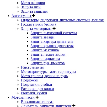
Мото панцири
Защита шеи
Защита запястья
Аксессуары
Гидраторы, гидропаки, питьевые системы, поилки
Гофры вилки (чулки)
Защита мотоцикла
Защита выхлопной системы
Защита звезды
Защита картера двигателя
Защита крышек двигателя
Защита маятника
Защита перьев вилки
Защита радиатора
Защита рук, рычагов
Инструменты
Мотогарнитуры, мото гарнитуры
Мото грипсы, ручки на руль
Подножки
Подставки, стойки
Распорки для вилки
Рюкзаки, сумки
Мотозапчасти
Выхлопная система
Двигатель, запчасти двигателя