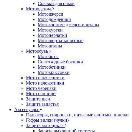
Срывки для очков
Мотоодежда
Мотоджерси
Мотодождевики
Мотокостюм: джерси и штаны
Мотокуртки
Мотоперчатки
Мотошорты защитные
Мотоштаны
Мотообувь
Мотоботы
Снегоходные ботинки
Мотоботинки
Мотокроссовки
Мото наколенники
Мото налокотники
Мото черепахи
Мото панцири
Защита шеи
Защита запястья
Аксессуары
Гидраторы, гидропаки, питьевые системы, поилки
Гофры вилки (чулки)
Защита мотоцикла
Защита выхлопной системы