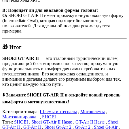
системы Sena SRL.
В: Подойдет ли для овальной формы головы?
О:
SHOEI GT-AIR II имеет промежуточную овальную форму
(Intermediate Oval), которая подходит большинству
пользователей. Для идеальной посадки рекомендуется
примерка.
🎁 Итог
SHOEI GT-AIR II
— это эталонный туристический шлем,
предлагающий бескомпромиссное качество, продуманную
функциональность и комфорт для самых требовательных
путешественников. Его комплексная оснащенность и
внимание к деталям делают его разумным выбором для тех,
кто ценит каждую милю пути.
⬇️ Закажите SHOEI GT-AIR II и откройте новый уровень
комфорта в мотопутешествиях!
Категории товара:
Шлемы интегралы
,
Мотошлемы
,
Мотоэкипировка
, ,
SHOEI
Тэги:
SHOEI
,
Shoei GT-Air II Haste
,
GT-Air II Haste
,
Shoei
GT-Air II
,
GT-Air II
,
Shoei Gt-Air 2
,
Gt-Air 2
,
Shoei Gt-Air
,