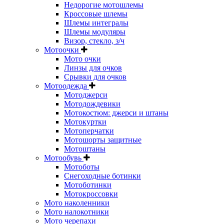
Недорогие мотошлемы
Кроссовые шлемы
Шлемы интегралы
Шлемы модуляры
Визор, стекло, з/ч
Мотоочки
Мото очки
Линзы для очков
Срывки для очков
Мотоодежда
Мотоджерси
Мотодождевики
Мотокостюм: джерси и штаны
Мотокуртки
Мотоперчатки
Мотошорты защитные
Мотоштаны
Мотообувь
Мотоботы
Снегоходные ботинки
Мотоботинки
Мотокроссовки
Мото наколенники
Мото налокотники
Мото черепахи