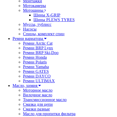
Монтажки
Мотокамеры
Мотошины
Шины X-GRIP
Шины PLEWS TYRES
Муссы, тублисс
Насосы
Спицы, комплект спиц
Ремни вариатора
Ремни Arctic Cat
Ремни BRP Lynx
Ремни BRP Ski-Doo
Ремни Honda
Ремни Polaris
Ремни Yamaha
Ремни GATES
Ремни DAYCO
Ремни ULTIMAX
Масло, химия
Моторное масло
Вилочное масло
Трансмиссионное масло
Смазка для цепи
Смазки разные
Масло для пропитки фильтра