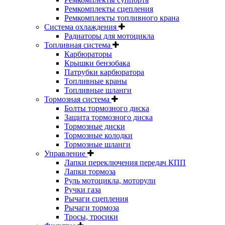
Ремкомплекты сцепления
Ремкомплекты топливного крана
Система охлаждения
Радиаторы для мотоцикла
Топливная система
Карбюраторы
Крышки бензобака
Патрубки карбюратора
Топливные краны
Топливные шланги
Тормозная система
Болты тормозного диска
Защита тормозного диска
Тормозные диски
Тормозные колодки
Тормозные шланги
Управление
Лапки переключения передач КПП
Лапки тормоза
Руль мотоцикла, моторули
Ручки газа
Рычаги сцепления
Рычаги тормоза
Тросы, тросики