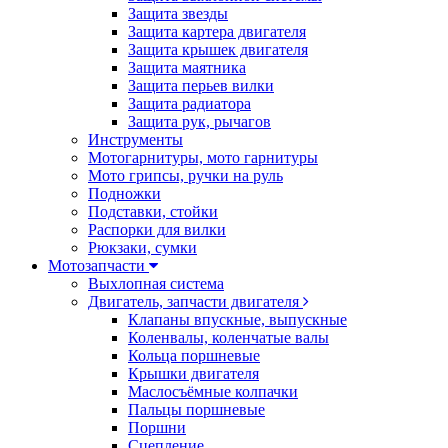
Защита звезды
Защита картера двигателя
Защита крышек двигателя
Защита маятника
Защита перьев вилки
Защита радиатора
Защита рук, рычагов
Инструменты
Мотогарнитуры, мото гарнитуры
Мото грипсы, ручки на руль
Подножки
Подставки, стойки
Распорки для вилки
Рюкзаки, сумки
Мотозапчасти
Выхлопная система
Двигатель, запчасти двигателя
Клапаны впускные, выпускные
Коленвалы, коленчатые валы
Кольца поршневые
Крышки двигателя
Маслосъёмные колпачки
Пальцы поршневые
Поршни
Сцепление