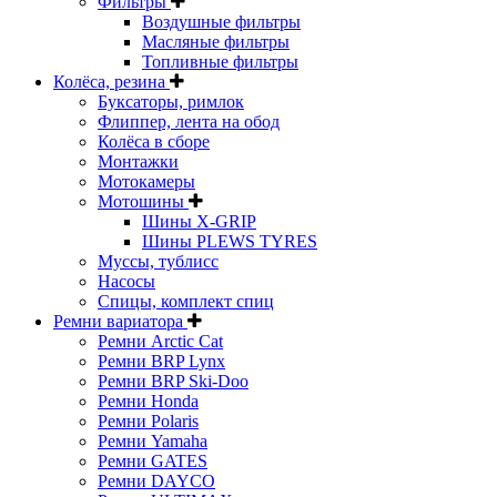
Фильтры
Воздушные фильтры
Масляные фильтры
Топливные фильтры
Колёса, резина
Буксаторы, римлок
Флиппер, лента на обод
Колёса в сборе
Монтажки
Мотокамеры
Мотошины
Шины X-GRIP
Шины PLEWS TYRES
Муссы, тублисс
Насосы
Спицы, комплект спиц
Ремни вариатора
Ремни Arctic Cat
Ремни BRP Lynx
Ремни BRP Ski-Doo
Ремни Honda
Ремни Polaris
Ремни Yamaha
Ремни GATES
Ремни DAYCO