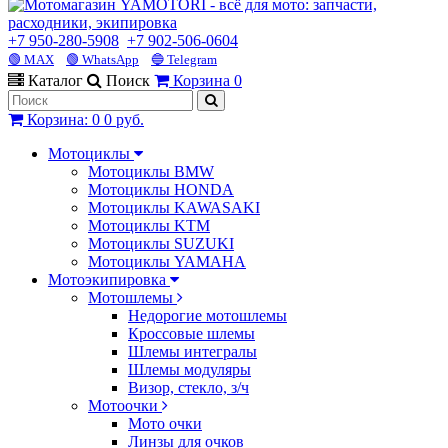
+7 950-280-5908
+7 902-506-0604
🟢 MAX
🟢 WhatsApp
🔵 Telegram
Каталог
Поиск
Корзина
0
Корзина
:
0
0 руб.
Мотоциклы
Мотоциклы BMW
Мотоциклы HONDA
Мотоциклы KAWASAKI
Мотоциклы KTM
Мотоциклы SUZUKI
Мотоциклы YAMAHA
Мотоэкипировка
Мотошлемы
Недорогие мотошлемы
Кроссовые шлемы
Шлемы интегралы
Шлемы модуляры
Визор, стекло, з/ч
Мотоочки
Мото очки
Линзы для очков