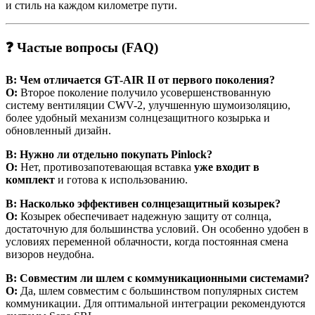
и стиль на каждом километре пути.
❓ Частые вопросы (FAQ)
В: Чем отличается GT-AIR II от первого поколения?
О:
Второе поколение получило усовершенствованную
систему вентиляции CWV-2, улучшенную шумоизоляцию,
более удобный механизм солнцезащитного козырька и
обновленный дизайн.
В: Нужно ли отдельно покупать Pinlock?
О:
Нет, противозапотевающая вставка
уже входит в
комплект
и готова к использованию.
В: Насколько эффективен солнцезащитный козырек?
О:
Козырек обеспечивает надежную защиту от солнца,
достаточную для большинства условий. Он особенно удобен в
условиях переменной облачности, когда постоянная смена
визоров неудобна.
В: Совместим ли шлем с коммуникационными системами?
О:
Да, шлем совместим с большинством популярных систем
коммуникации. Для оптимальной интеграции рекомендуются