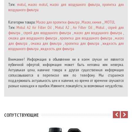
Тэги:
motul
,
масло motul
,
масло для воздушного фильтра
,
пропитка для
воздушного фильтра
Категории товара:
Масло для пропитки фильтра
,
Масло, химия
, ,
MOTUL
Тэги:
Motul A2 Air Filter Oil
,
Motul A2
,
Air Filter Oil
,
Motul
,
спрей для
фильтра
,
спрей для воздушного фильтра
,
масло для воздушного фильтра
,
смазка для воздушного фильтра
,
пропитка для воздушного фильтра
,
масло
для фильтра
,
смазка для фильтра
,
пропитка для фильтра
,
жидкость для
воздушного фильтра
,
жидкость для фильтра
Внимание! Информация в объявлении ни в коем случае не является
публичной офертой, информация может быть неполна или неверна.
Актуальная цена, наличие товара и другая существенная информация
согласовываются в переписке или по телефону. Мы стараемся
поддерживать актуальность цен и наличия, но время от времени случаются
разные накладки и ошибки. Извините, пожалуйста, за возможные неудобства.
CОПУТСТВУЮЩИЕ