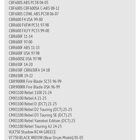
CBF600S ABS PC38 04-05
CBF600S CBF600SA C-ABS 08-12
CBF600S COWL ABS PC38 06-07
CBR600 F4 USA 99-00
CBR600 FV,FW PC31 97-98
CBR600 FX,FY PC35 99-00
CBR600F 11-14
CBR600F 97-00
CBR600F ABS 11-13
CBR600F USA 97-98
CBR600SE USA 97-98
CBR650F 14-20
CBR650F CBR650FA 14-18
CBR650R 19-22
CBR900RR Fire Blade SC33 96-99
CBR900RR Fire Blade USA 96-99
CMX1100 Rebel 1100 21-24
CMX1100 Rebel A 21-25
CMX1100 Rebel D (DCT) 21-25
CMX1100 Rebel D2 Touring (DCT) 23-25
CMX1100 Rebel D3 Touring SE (DCT) 25
CMX1100 Rebel Yamotori Edition (DCT) 25
CMX1100 Rebel Touring A2 24-25
VLX750 Shadow RC44 GREECE
VT750 BLACK WIDOW (Rear Drum Model) 01-05