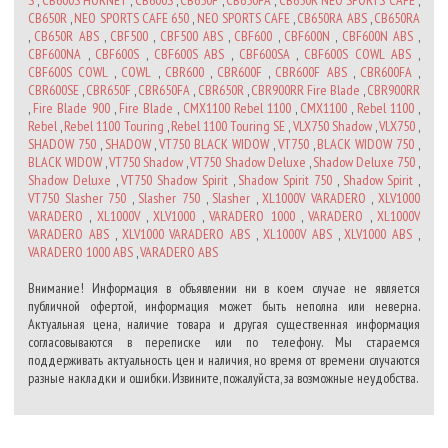
S
,
CB600S HORNET
,
CB600S
,
CB650F
,
CB650FA
,
CB650R NEO SPORTS CAFE
,
CB650R
,
NEO SPORTS CAFE 650
,
NEO SPORTS CAFE
,
CB650RA ABS
,
CB650RA
,
CB650R ABS
,
CBF500
,
CBF500 ABS
,
CBF600
,
CBF600N
,
CBF600N ABS
,
CBF600NA
,
CBF600S
,
CBF600S ABS
,
CBF600SA
,
CBF600S COWL ABS
,
CBF600S COWL
,
COWL
,
CBR600
,
CBR600F
,
CBR600F ABS
,
CBR600FA
,
CBR600SE
,
CBR650F
,
CBR650FA
,
CBR650R
,
CBR900RR Fire Blade
,
CBR900RR
,
Fire Blade 900
,
Fire Blade
,
CMX1100 Rebel 1100
,
CMX1100
,
Rebel 1100
,
Rebel
,
Rebel 1100 Touring
,
Rebel 1100 Touring SE
,
VLX750 Shadow
,
VLX750
,
SHADOW 750
,
SHADOW
,
VT750 BLACK WIDOW
,
VT750
,
BLACK WIDOW 750
,
BLACK WIDOW
,
VT750 Shadow
,
VT750 Shadow Deluxe
,
Shadow Deluxe 750
,
Shadow Deluxe
,
VT750 Shadow Spirit
,
Shadow Spirit 750
,
Shadow Spirit
,
VT750 Slasher 750
,
Slasher 750
,
Slasher
,
XL1000V VARADERO
,
XLV1000
VARADERO
,
XL1000V
,
XLV1000
,
VARADERO 1000
,
VARADERO
,
XL1000V
VARADERO ABS
,
XLV1000 VARADERO ABS
,
XL1000V ABS
,
XLV1000 ABS
,
VARADERO 1000 ABS
,
VARADERO ABS
Внимание! Информация в объявлении ни в коем случае не является
публичной офертой, информация может быть неполна или неверна.
Актуальная цена, наличие товара и другая существенная информация
согласовываются в переписке или по телефону. Мы стараемся
поддерживать актуальность цен и наличия, но время от времени случаются
разные накладки и ошибки. Извините, пожалуйста, за возможные неудобства.