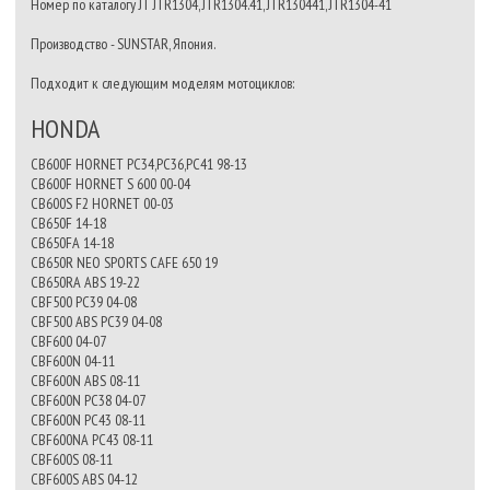
Номер по каталогу JT JTR1304, JTR1304.41, JTR130441, JTR1304-41
Производство - SUNSTAR, Япония.
Подходит к следующим моделям мотоциклов:
HONDA
CB600F HORNET PC34,PC36,PC41 98-13
CB600F HORNET S 600 00-04
CB600S F2 HORNET 00-03
CB650F 14-18
CB650FA 14-18
CB650R NEO SPORTS CAFE 650 19
CB650RA ABS 19-22
CBF500 PC39 04-08
CBF500 ABS PC39 04-08
CBF600 04-07
CBF600N 04-11
CBF600N ABS 08-11
CBF600N PC38 04-07
CBF600N PC43 08-11
CBF600NA PC43 08-11
CBF600S 08-11
CBF600S ABS 04-12