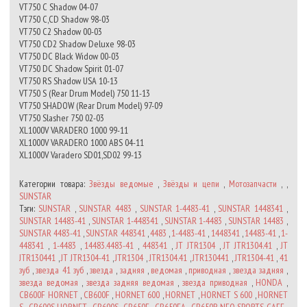
VT750 C Shadow 04-07
VT750 C,CD Shadow 98-03
VT750 C2 Shadow 00-03
VT750 CD2 Shadow Deluxe 98-03
VT750 DC Black Widow 00-03
VT750 DC Shadow Spirit 01-07
VT750 RS Shadow USA 10-13
VT750 S (Rear Drum Model) 750 11-13
VT750 SHADOW (Rear Drum Model) 97-09
VT750 Slasher 750 02-03
XL1000V VARADERO 1000 99-11
XL1000V VARADERO 1000 ABS 04-11
XL1000V Varadero SD01,SD02 99-13
Категории товара:
Звёзды ведомые
,
Звёзды и цепи
,
Мотозапчасти
, ,
SUNSTAR
Тэги:
SUNSTAR
,
SUNSTAR 4483
,
SUNSTAR 1-4483-41
,
SUNSTAR 1448341
,
SUNSTAR 14483-41
,
SUNSTAR 1-448341
,
SUNSTAR 1-4483
,
SUNSTAR 14483
,
SUNSTAR 4483-41
,
SUNSTAR 448341
,
4483
,
1-4483-41
,
1448341
,
14483-41
,
1-
448341
,
1-4483
,
14483.4483-41
,
448341
,
JT JTR1304
,
JT JTR1304.41
,
JT
JTR130441
,
JT JTR1304-41
,
JTR1304
,
JTR1304.41
,
JTR130441
,
JTR1304-41
,
41
зуб
,
звезда 41 зуб
,
звезда
,
задняя
,
ведомая
,
приводная
,
звезда задняя
,
звезда ведомая
,
звезда задняя ведомая
,
звезда приводная
,
HONDA
,
CB600F HORNET
,
CB600F
,
HORNET 600
,
HORNET
,
HORNET S 600
,
HORNET