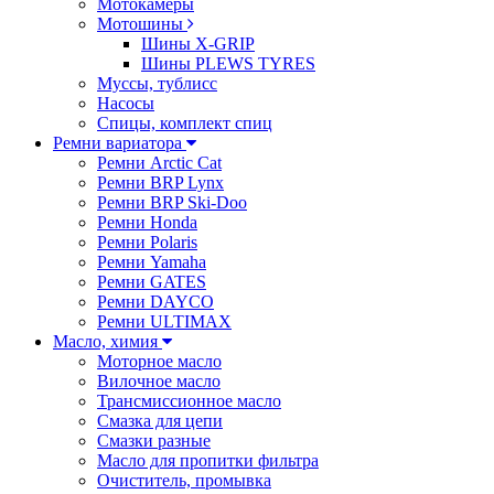
Мотокамеры
Мотошины
Шины X-GRIP
Шины PLEWS TYRES
Муссы, тублисс
Насосы
Спицы, комплект спиц
Ремни вариатора
Ремни Arctic Cat
Ремни BRP Lynx
Ремни BRP Ski-Doo
Ремни Honda
Ремни Polaris
Ремни Yamaha
Ремни GATES
Ремни DAYCO
Ремни ULTIMAX
Масло, химия
Моторное масло
Вилочное масло
Трансмиссионное масло
Смазка для цепи
Смазки разные
Масло для пропитки фильтра
Очиститель, промывка