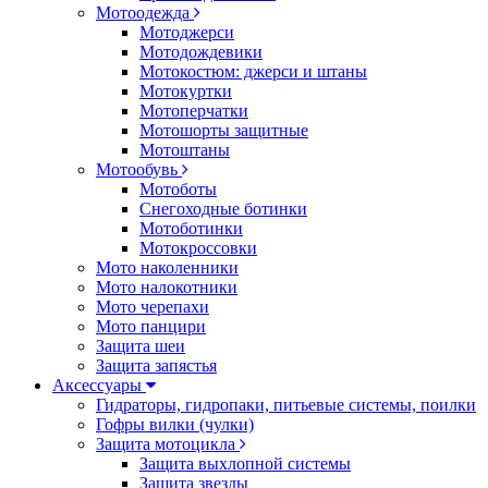
Мотоодежда
Мотоджерси
Мотодождевики
Мотокостюм: джерси и штаны
Мотокуртки
Мотоперчатки
Мотошорты защитные
Мотоштаны
Мотообувь
Мотоботы
Снегоходные ботинки
Мотоботинки
Мотокроссовки
Мото наколенники
Мото налокотники
Мото черепахи
Мото панцири
Защита шеи
Защита запястья
Аксессуары
Гидраторы, гидропаки, питьевые системы, поилки
Гофры вилки (чулки)
Защита мотоцикла
Защита выхлопной системы
Защита звезды