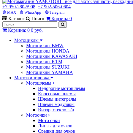
+7 950-280-5908
+7 902-506-0604
🟢 MAX
🟢 WhatsApp
🔵 Telegram
Каталог
Поиск
Корзина
0
Корзина
:
0
0 руб.
Мотоциклы
Мотоциклы BMW
Мотоциклы HONDA
Мотоциклы KAWASAKI
Мотоциклы KTM
Мотоциклы SUZUKI
Мотоциклы YAMAHA
Мотоэкипировка
Мотошлемы
Недорогие мотошлемы
Кроссовые шлемы
Шлемы интегралы
Шлемы модуляры
Визор, стекло, з/ч
Мотоочки
Мото очки
Линзы для очков
Срывки для очков