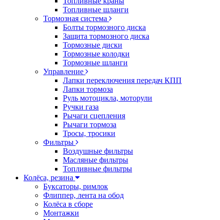
Топливные краны
Топливные шланги
Тормозная система
Болты тормозного диска
Защита тормозного диска
Тормозные диски
Тормозные колодки
Тормозные шланги
Управление
Лапки переключения передач КПП
Лапки тормоза
Руль мотоцикла, моторули
Ручки газа
Рычаги сцепления
Рычаги тормоза
Тросы, тросики
Фильтры
Воздушные фильтры
Масляные фильтры
Топливные фильтры
Колёса, резина
Буксаторы, римлок
Флиппер, лента на обод
Колёса в сборе
Монтажки