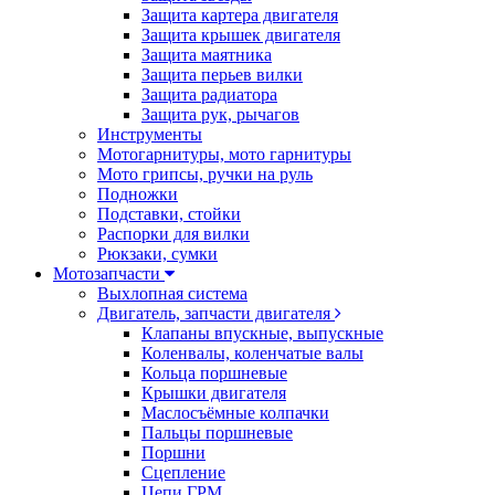
Защита картера двигателя
Защита крышек двигателя
Защита маятника
Защита перьев вилки
Защита радиатора
Защита рук, рычагов
Инструменты
Мотогарнитуры, мото гарнитуры
Мото грипсы, ручки на руль
Подножки
Подставки, стойки
Распорки для вилки
Рюкзаки, сумки
Мотозапчасти
Выхлопная система
Двигатель, запчасти двигателя
Клапаны впускные, выпускные
Коленвалы, коленчатые валы
Кольца поршневые
Крышки двигателя
Маслосъёмные колпачки
Пальцы поршневые
Поршни
Сцепление
Цепи ГРМ