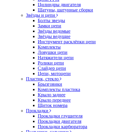
Цилиндры двигателя
Шатуны, шатунные сборки
Звёзды и цепи
Болты звезды
Замки цепи
Звёзды ведомые
Звёзды ведущие
Инструмент расклёпки цепи
Комплекты
Ловушки цепи
Натяжители цепи
Ролики цепи
Слайдер цепи
Цепи, мотоцепи
Пластик, стекло
Брызговики
Комплекты пластика
Крыло заднее
Крыло переднее
Щиток номера
Прокладки
Прокладки глушителя
Прокладки двигателя
Прокладки карбюратора
Пыльники, сальники