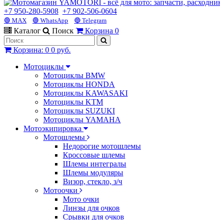
+7 950-280-5908
+7 902-506-0604
🟢 MAX
🟢 WhatsApp
🔵 Telegram
Каталог
Поиск
Корзина
0
Корзина
:
0
0 руб.
Мотоциклы
Мотоциклы BMW
Мотоциклы HONDA
Мотоциклы KAWASAKI
Мотоциклы KTM
Мотоциклы SUZUKI
Мотоциклы YAMAHA
Мотоэкипировка
Мотошлемы
Недорогие мотошлемы
Кроссовые шлемы
Шлемы интегралы
Шлемы модуляры
Визор, стекло, з/ч
Мотоочки
Мото очки
Линзы для очков
Срывки для очков