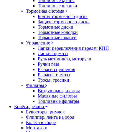
Топливные краны
Топливные шланги
Тормозная система
Болты тормозного диска
Защита тормозного диска
Тормозные диски
Тормозные колодки
Тормозные шланги
Управление
Лапки переключения передач КПП
Лапки тормоза
Руль мотоцикла, моторули
Ручки газа
Рычаги сцепления
Рычаги тормоза
Тросы, тросики
Фильтры
Воздушные фильтры
Масляные фильтры
Топливные фильтры
Колёса, резина
Буксаторы, римлок
Флиппер, лента на обод
Колёса в сборе
Монтажки