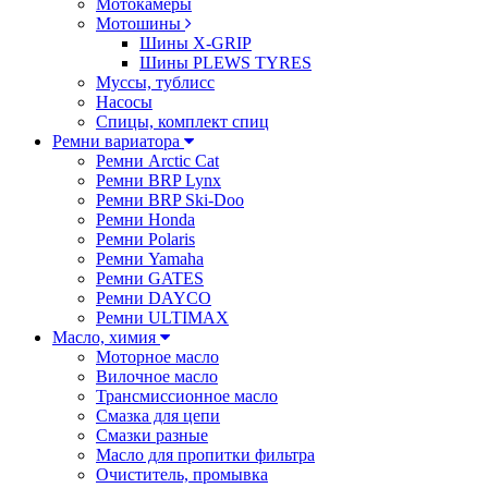
Мотокамеры
Мотошины
Шины X-GRIP
Шины PLEWS TYRES
Муссы, тублисс
Насосы
Спицы, комплект спиц
Ремни вариатора
Ремни Arctic Cat
Ремни BRP Lynx
Ремни BRP Ski-Doo
Ремни Honda
Ремни Polaris
Ремни Yamaha
Ремни GATES
Ремни DAYCO
Ремни ULTIMAX
Масло, химия
Моторное масло
Вилочное масло
Трансмиссионное масло
Смазка для цепи
Смазки разные
Масло для пропитки фильтра
Очиститель, промывка