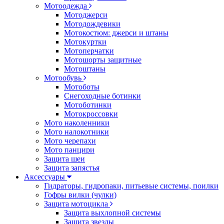
Мотоодежда
Мотоджерси
Мотодождевики
Мотокостюм: джерси и штаны
Мотокуртки
Мотоперчатки
Мотошорты защитные
Мотоштаны
Мотообувь
Мотоботы
Снегоходные ботинки
Мотоботинки
Мотокроссовки
Мото наколенники
Мото налокотники
Мото черепахи
Мото панцири
Защита шеи
Защита запястья
Аксессуары
Гидраторы, гидропаки, питьевые системы, поилки
Гофры вилки (чулки)
Защита мотоцикла
Защита выхлопной системы
Защита звезды