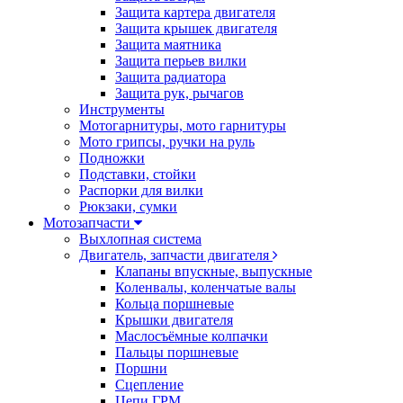
Защита картера двигателя
Защита крышек двигателя
Защита маятника
Защита перьев вилки
Защита радиатора
Защита рук, рычагов
Инструменты
Мотогарнитуры, мото гарнитуры
Мото грипсы, ручки на руль
Подножки
Подставки, стойки
Распорки для вилки
Рюкзаки, сумки
Мотозапчасти
Выхлопная система
Двигатель, запчасти двигателя
Клапаны впускные, выпускные
Коленвалы, коленчатые валы
Кольца поршневые
Крышки двигателя
Маслосъёмные колпачки
Пальцы поршневые
Поршни
Сцепление
Цепи ГРМ