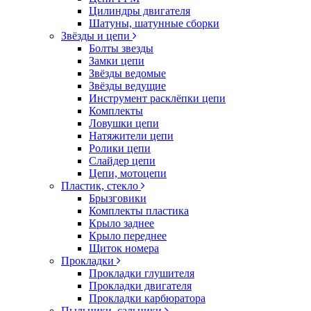
Цилиндры двигателя
Шатуны, шатунные сборки
Звёзды и цепи
Болты звезды
Замки цепи
Звёзды ведомые
Звёзды ведущие
Инструмент расклёпки цепи
Комплекты
Ловушки цепи
Натяжители цепи
Ролики цепи
Слайдер цепи
Цепи, мотоцепи
Пластик, стекло
Брызговики
Комплекты пластика
Крыло заднее
Крыло переднее
Щиток номера
Прокладки
Прокладки глушителя
Прокладки двигателя
Прокладки карбюратора
Пыльники, сальники