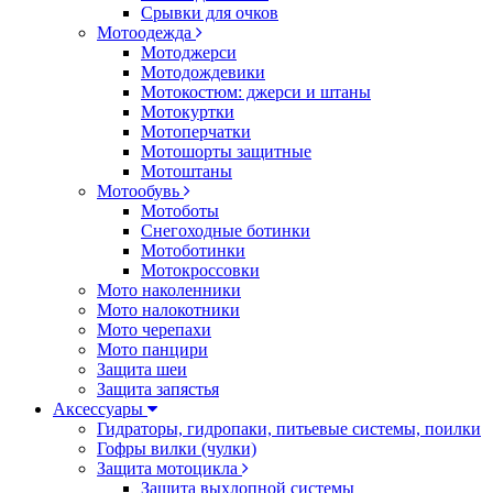
Срывки для очков
Мотоодежда
Мотоджерси
Мотодождевики
Мотокостюм: джерси и штаны
Мотокуртки
Мотоперчатки
Мотошорты защитные
Мотоштаны
Мотообувь
Мотоботы
Снегоходные ботинки
Мотоботинки
Мотокроссовки
Мото наколенники
Мото налокотники
Мото черепахи
Мото панцири
Защита шеи
Защита запястья
Аксессуары
Гидраторы, гидропаки, питьевые системы, поилки
Гофры вилки (чулки)
Защита мотоцикла
Защита выхлопной системы