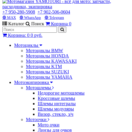
+7 950-280-5908
+7 902-506-0604
🟢 MAX
🟢 WhatsApp
🔵 Telegram
Каталог
Поиск
Корзина
0
Корзина
:
0
0 руб.
Мотоциклы
Мотоциклы BMW
Мотоциклы HONDA
Мотоциклы KAWASAKI
Мотоциклы KTM
Мотоциклы SUZUKI
Мотоциклы YAMAHA
Мотоэкипировка
Мотошлемы
Недорогие мотошлемы
Кроссовые шлемы
Шлемы интегралы
Шлемы модуляры
Визор, стекло, з/ч
Мотоочки
Мото очки
Линзы для очков