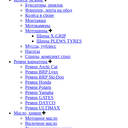
Буксаторы, римлок
Флиппер, лента на обод
Колёса в сборе
Монтажки
Мотокамеры
Мотошины
Шины X-GRIP
Шины PLEWS TYRES
Муссы, тублисс
Насосы
Спицы, комплект спиц
Ремни вариатора
Ремни Arctic Cat
Ремни BRP Lynx
Ремни BRP Ski-Doo
Ремни Honda
Ремни Polaris
Ремни Yamaha
Ремни GATES
Ремни DAYCO
Ремни ULTIMAX
Масло, химия
Моторное масло
Вилочное масло