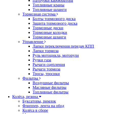
Патрубки карбюратора
Топливные краны
Топливные шланги
Тормозная система
Болты тормозного диска
Защита тормозного диска
Тормозные диски
Тормозные колодки
Тормозные шланги
Управление
Лапки переключения передач КПП
Лапки тормоза
Руль мотоцикла, моторули
Ручки газа
Рычаги сцепления
Рычаги тормоза
Тросы, тросики
Фильтры
Воздушные фильтры
Масляные фильтры
Топливные фильтры
Колёса, резина
Буксаторы, римлок
Флиппер, лента на обод
Колёса в сборе