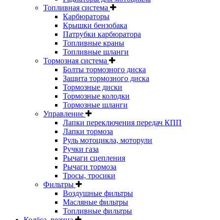
Топливная система
Карбюраторы
Крышки бензобака
Патрубки карбюратора
Топливные краны
Топливные шланги
Тормозная система
Болты тормозного диска
Защита тормозного диска
Тормозные диски
Тормозные колодки
Тормозные шланги
Управление
Лапки переключения передач КПП
Лапки тормоза
Руль мотоцикла, моторули
Ручки газа
Рычаги сцепления
Рычаги тормоза
Тросы, тросики
Фильтры
Воздушные фильтры
Масляные фильтры
Топливные фильтры
Колёса, резина