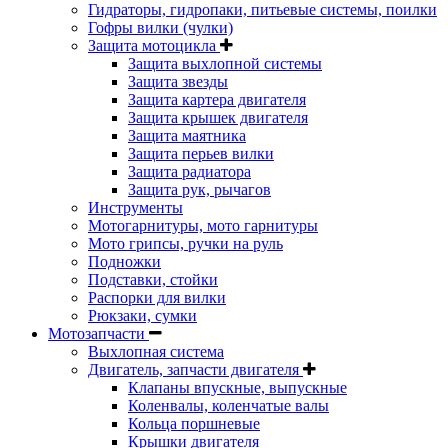
Гидраторы, гидропаки, питьевые системы, поилки
Гофры вилки (чулки)
Защита мотоцикла
Защита выхлопной системы
Защита звезды
Защита картера двигателя
Защита крышек двигателя
Защита маятника
Защита перьев вилки
Защита радиатора
Защита рук, рычагов
Инструменты
Мотогарнитуры, мото гарнитуры
Мото грипсы, ручки на руль
Подножки
Подставки, стойки
Распорки для вилки
Рюкзаки, сумки
Мотозапчасти
Выхлопная система
Двигатель, запчасти двигателя
Клапаны впускные, выпускные
Коленвалы, коленчатые валы
Кольца поршневые
Крышки двигателя