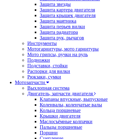
Защита звезды
Защита картера двигателя
Защита крышек двигателя
Защита маятника
Защита перьев вилки
Защита радиатора
Защита рук, рычагов
Инструменты
Мотогарнитуры, мото гарнитуры
Мото грипсы, ручки на руль
Подножки
Подставки, стойки
Распорки для вилки
Рюкзаки, сумки
Мотозапчасти
Выхлопная система
Двигатель, запчасти двигателя
Клапаны впускные, выпускные
Коленвалы, коленчатые валы
Кольца поршневые
Крышки двигателя
Маслосъёмные колпачки
Пальцы поршневые
Поршни
Сцепление