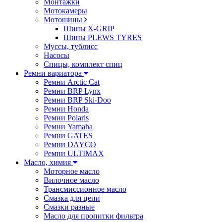
Монтажки
Мотокамеры
Мотошины
Шины X-GRIP
Шины PLEWS TYRES
Муссы, тублисс
Насосы
Спицы, комплект спиц
Ремни вариатора
Ремни Arctic Cat
Ремни BRP Lynx
Ремни BRP Ski-Doo
Ремни Honda
Ремни Polaris
Ремни Yamaha
Ремни GATES
Ремни DAYCO
Ремни ULTIMAX
Масло, химия
Моторное масло
Вилочное масло
Трансмиссионное масло
Смазка для цепи
Смазки разные
Масло для пропитки фильтра