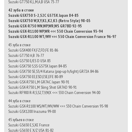
Suzuki GT750 K,L,M,A,B USA 73-77
42 зуба в стоке
Suzuki GSX750 S-2,S2C GS75X Japan 84-85
Suzuki GSX750 W,X,Y,K1,K2,K3 (Retro Style) 98-03
Suzuki GSX-R750 WN,WP,WR,WS GR7BD 92-95
Suzuki GSX-R1100 WP,WR <<< 530 Chain Conversion 93-94
Suzuki GSX-R1100 WT/WV <<< 530 Chain Conversion France 96-97
43 зуба в стоке
Suzuki GSX400 FX,FZ,FD,FE 81-86
Suzuki GT750 A,B 76-77
Suzuki GS750 E/ES D USA 83
Suzuki GSX750 S,SS GS75X Japan 84-85
Suzuki GSX750 SE,S3/4 Katana (pop-up h/light) GR72A 84-86
Suzuki GSX750 EE,ESD,ESE,EFE 80-89
Suzuki GSX-R750 L,M GR7AC Japan 90-91
Suzuki GSX-R750 L,M Sling Shot GR7AD 90-91
Suzuki RF900 R-R,S,S2,T,V,W,X <<< 530 Chain Conversion 94-00
44 зуба в стоке
Suzuki GSX-R1100 WS/WT/WV/WW <<< 530 Chain Conversion 95-98
Suzuki GSX1200 Inazuma 99-00
45 зубьев в стоке
Suzuki GS650 E,S,XE France
Suzuki GS650 E X/Z USA 81-82