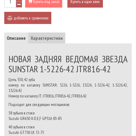
Купить под заказ
Купить в один клик
добавить к сравнению
Описание
Характеристики
НОВАЯ ЗАДНЯЯ ВЕДОМАЯ ЗВЕЗДА
SUNSTAR 1-5226-42 JTR816-42
Цепь 530, 42 зуба
номер по каталогу SUNSTAR: 5226, 1-5226, 15226, 1-5226-42, 1-5226.42,
15226.42
Номер по каталогу JT: JTR816, JTR816-42, JTR816.42
Подходит для следующих мотоциклов:
38 зубьев в стоке
Suzuki GR650 X-D,E,F GP51A 83-85
40 зубьев в стоке
Suzuki GT750 J,K 72-73