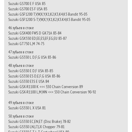
Suzuki GS700 E F USA 85
Suzuki GS700 ES F USA 85
Suzuki GSF1200 T,V,W,X,Y,K1,K2,K3,K4,K5 Bandit 95-05
Suzuki GSF1200 S-T,V,W,X,Y,K1,K2,K3.K4,K5 Bandit 95-05
46 зубьев в стоке
Suzuki GSX400 FWS D GK71A 83-84
Suzuki GSX550 ED,EE,ES,EF,EG,EU 83-87
Suzuki GT750 L,M 74-75
47 зубьев в стоке
Suzuki GS550 L D,F,G USA 83-86
48 зубьев в стоке
Suzuki GS550 E D,F USA 83-85
Suzuki GS550 ES D,E,F,G USA 83-86
Suzuki GS550 E3S E USA 84
Suzuki GSX-R1100 K <<< 530 Chain Conversion 89
Suzuki GSX-R1100 L,M,WN <<< 530 Chain Conversion 90-92
49 зубьев в стоке
Suzuki GS550 L X USA 81
50 зубьев в стоке
Suzuki GS550 EC,EN,ET (Disc Brake) 78-82
Suzuki GS550 LN,LT,LX Chopper 79-81