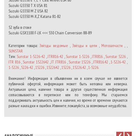
Suzuki GS550 E T, L T Cast wheel USA 80
Suzuki GS550 T X USA 81
Suzuki GS550 M Z USA 82
Suzuki GS550 M-X,Z Katana 81-82
52 зуба в стоке
Suzuki GSX1100 F-J,K <<< 530 Chain Conversion 88-89
Категории товара:
Звёзды ведомые
,
Звёзды и цепи
,
Мотозапчасти
, ,
SUNSTAR
Тэги:
Sunstar 1-5226-42
,
JTR816-42
,
Sunstar 1-5226
,
JTR816
,
Sunstar 5226
,
JTR 816
,
Sunstar 1522642
,
JT JTR816
,
Sunstar 15226
,
JTR816.42
,
1-5226-42
,
1-5226
,
5226-42
,
15226
,
1522642
,
15226
,
15226.42
,
1-5226.
Внимание! Информация в объявлении ни в коем случае не является
публичной офертой, информация может быть неполна или неверна.
Актуальная цена, наличие товара и другая существенная информация
согласовываются в переписке или по телефону. Мы стараемся
поддерживать актуальность цен и наличия, но время от времени случаются
разные накладки и ошибки. Извините, пожалуйста, за возможные неудобства.
АНАЛОГИЧНЫЕ