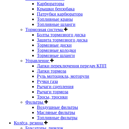
Карбюраторы
Крышки бензобака
Патрубки карбюратора
Топливные краны
Топливные шланги
Тормозная система
Болты тормозного диска
Защита тормозного диска
Тормозные диски
Тормозные колодки
Тормозные шланги
Управление
Лапки переключения передач КПП
Лапки тормоза
Руль мотоцикла, моторули
Ручки газа
Рычаги сцепления
Рычаги тормоза
Тросы, тросики
Фильтры
Воздушные фильтры
Масляные фильтры
Топливные фильтры
Колёса, резина
Буксаторы, римлок