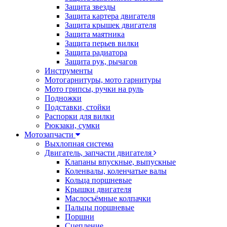
Защита звезды
Защита картера двигателя
Защита крышек двигателя
Защита маятника
Защита перьев вилки
Защита радиатора
Защита рук, рычагов
Инструменты
Мотогарнитуры, мото гарнитуры
Мото грипсы, ручки на руль
Подножки
Подставки, стойки
Распорки для вилки
Рюкзаки, сумки
Мотозапчасти
Выхлопная система
Двигатель, запчасти двигателя
Клапаны впускные, выпускные
Коленвалы, коленчатые валы
Кольца поршневые
Крышки двигателя
Маслосъёмные колпачки
Пальцы поршневые
Поршни
Сцепление