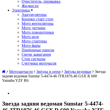
Очиститель, промывка
Жидкости
Электрика
Аккумуляторы
Кнопки старт стоп
Мото вентиляторы
Мото датчики
Мото поворотники
Мото реле
Мото стартеры
Мото фары
Приборные панели
Свечи зажигания
Стоп сигналы
Счетчики моточасов
Мотозапчасти
Звёзды и цепи
Звёзды ведомые
Звезда
задняя ведомая Sunstar 5-4474-46 JTR1876.46 GSX R 600
Yamaha YZF R6
Звезда задняя ведомая Sunstar 5-4474-