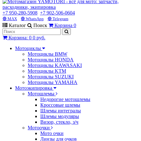
+7 950-280-5908
+7 902-506-0604
🟢 MAX
🟢 WhatsApp
🔵 Telegram
Каталог
Поиск
Корзина
0
Корзина
:
0
0 руб.
Мотоциклы
Мотоциклы BMW
Мотоциклы HONDA
Мотоциклы KAWASAKI
Мотоциклы KTM
Мотоциклы SUZUKI
Мотоциклы YAMAHA
Мотоэкипировка
Мотошлемы
Недорогие мотошлемы
Кроссовые шлемы
Шлемы интегралы
Шлемы модуляры
Визор, стекло, з/ч
Мотоочки
Мото очки
Линзы для очков