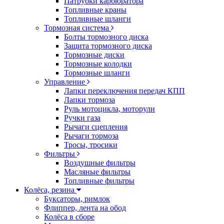
Патрубки карбюратора
Топливные краны
Топливные шланги
Тормозная система
Болты тормозного диска
Защита тормозного диска
Тормозные диски
Тормозные колодки
Тормозные шланги
Управление
Лапки переключения передач КПП
Лапки тормоза
Руль мотоцикла, моторули
Ручки газа
Рычаги сцепления
Рычаги тормоза
Тросы, тросики
Фильтры
Воздушные фильтры
Масляные фильтры
Топливные фильтры
Колёса, резина
Буксаторы, римлок
Флиппер, лента на обод
Колёса в сборе