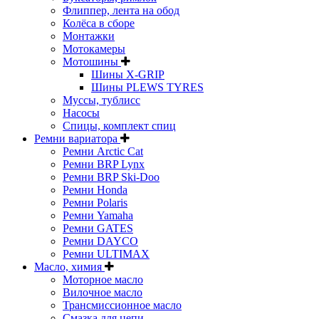
Флиппер, лента на обод
Колёса в сборе
Монтажки
Мотокамеры
Мотошины
Шины X-GRIP
Шины PLEWS TYRES
Муссы, тублисс
Насосы
Спицы, комплект спиц
Ремни вариатора
Ремни Arctic Cat
Ремни BRP Lynx
Ремни BRP Ski-Doo
Ремни Honda
Ремни Polaris
Ремни Yamaha
Ремни GATES
Ремни DAYCO
Ремни ULTIMAX
Масло, химия
Моторное масло
Вилочное масло
Трансмиссионное масло
Смазка для цепи