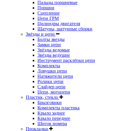
Пальцы поршневые
Поршни
Сцепление
Цепи ГРМ
Цилиндры двигателя
Шатуны, шатунные сборки
Звёзды и цепи
Болты звезды
Замки цепи
Звёзды ведомые
Звёзды ведущие
Инструмент расклёпки цепи
Комплекты
Ловушки цепи
Натяжители цепи
Ролики цепи
Слайдер цепи
Цепи, мотоцепи
Пластик, стекло
Брызговики
Комплекты пластика
Крыло заднее
Крыло переднее
Щиток номера
Прокладки