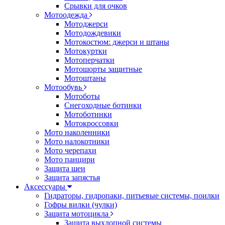
Срывки для очков
Мотоодежда
Мотоджерси
Мотодождевики
Мотокостюм: джерси и штаны
Мотокуртки
Мотоперчатки
Мотошорты защитные
Мотоштаны
Мотообувь
Мотоботы
Снегоходные ботинки
Мотоботинки
Мотокроссовки
Мото наколенники
Мото налокотники
Мото черепахи
Мото панцири
Защита шеи
Защита запястья
Аксессуары
Гидраторы, гидропаки, питьевые системы, поилки
Гофры вилки (чулки)
Защита мотоцикла
Защита выхлопной системы