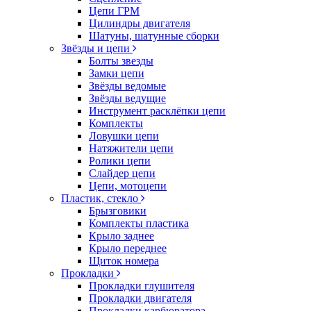
Цепи ГРМ
Цилиндры двигателя
Шатуны, шатунные сборки
Звёзды и цепи
Болты звезды
Замки цепи
Звёзды ведомые
Звёзды ведущие
Инструмент расклёпки цепи
Комплекты
Ловушки цепи
Натяжители цепи
Ролики цепи
Слайдер цепи
Цепи, мотоцепи
Пластик, стекло
Брызговики
Комплекты пластика
Крыло заднее
Крыло переднее
Щиток номера
Прокладки
Прокладки глушителя
Прокладки двигателя
Прокладки карбюратора