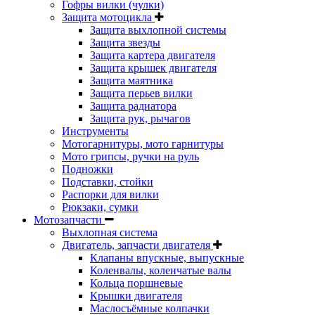
Гофры вилки (чулки)
Защита мотоцикла
Защита выхлопной системы
Защита звезды
Защита картера двигателя
Защита крышек двигателя
Защита маятника
Защита перьев вилки
Защита радиатора
Защита рук, рычагов
Инструменты
Мотогарнитуры, мото гарнитуры
Мото грипсы, ручки на руль
Подножки
Подставки, стойки
Распорки для вилки
Рюкзаки, сумки
Мотозапчасти
Выхлопная система
Двигатель, запчасти двигателя
Клапаны впускные, выпускные
Коленвалы, коленчатые валы
Кольца поршневые
Крышки двигателя
Маслосъёмные колпачки