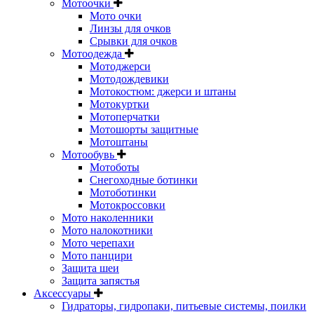
Мотоочки
Мото очки
Линзы для очков
Срывки для очков
Мотоодежда
Мотоджерси
Мотодождевики
Мотокостюм: джерси и штаны
Мотокуртки
Мотоперчатки
Мотошорты защитные
Мотоштаны
Мотообувь
Мотоботы
Снегоходные ботинки
Мотоботинки
Мотокроссовки
Мото наколенники
Мото налокотники
Мото черепахи
Мото панцири
Защита шеи
Защита запястья
Аксессуары
Гидраторы, гидропаки, питьевые системы, поилки