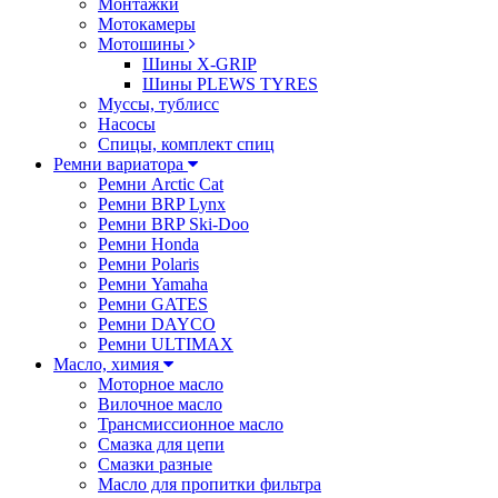
Монтажки
Мотокамеры
Мотошины
Шины X-GRIP
Шины PLEWS TYRES
Муссы, тублисс
Насосы
Спицы, комплект спиц
Ремни вариатора
Ремни Arctic Cat
Ремни BRP Lynx
Ремни BRP Ski-Doo
Ремни Honda
Ремни Polaris
Ремни Yamaha
Ремни GATES
Ремни DAYCO
Ремни ULTIMAX
Масло, химия
Моторное масло
Вилочное масло
Трансмиссионное масло
Смазка для цепи
Смазки разные
Масло для пропитки фильтра