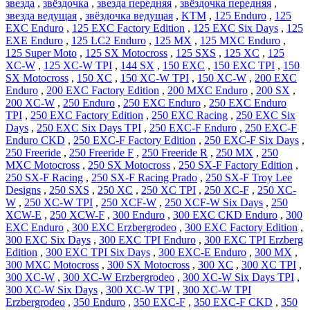
звезда
,
звёздочка
,
звезда передняя
,
звёздочка передняя
,
звезда ведущая
,
звёздочка ведущая
,
KTM
,
125 Enduro
,
125
EXC Enduro
,
125 EXC Factory Edition
,
125 EXC Six Days
,
125
EXE Enduro
,
125 LC2 Enduro
,
125 MX
,
125 MXC Enduro
,
125 Super Moto
,
125 SX Motocross
,
125 SXS
,
125 XC
,
125
XC-W
,
125 XC-W TPI
,
144 SX
,
150 EXC
,
150 EXC TPI
,
150
SX Motocross
,
150 XC
,
150 XC-W TPI
,
150 XC-W
,
200 EXC
Enduro
,
200 EXC Factory Edition
,
200 MXC Enduro
,
200 SX
,
200 XC-W
,
250 Enduro
,
250 EXC Enduro
,
250 EXC Enduro
TPI
,
250 EXC Factory Edition
,
250 EXC Racing
,
250 EXC Six
Days
,
250 EXC Six Days TPI
,
250 EXC-F Enduro
,
250 EXC-F
Enduro CKD
,
250 EXC-F Factory Edition
,
250 EXC-F Six Days
,
250 Freeride
,
250 Freeride F
,
250 Freeride R
,
250 MX
,
250
MXC Motocross
,
250 SX Motocross
,
250 SX-F Factory Edition
,
250 SX-F Racing
,
250 SX-F Racing Prado
,
250 SX-F Troy Lee
Designs
,
250 SXS
,
250 XC
,
250 XC TPI
,
250 XC-F
,
250 XC-
W
,
250 XC-W TPI
,
250 XCF-W
,
250 XCF-W Six Days
,
250
XCW-E
,
250 XCW-F
,
300 Enduro
,
300 EXC CKD Enduro
,
300
EXC Enduro
,
300 EXC Erzbergrodeo
,
300 EXC Factory Edition
,
300 EXC Six Days
,
300 EXC TPI Enduro
,
300 EXC TPI Erzberg
Edition
,
300 EXC TPI Six Days
,
300 EXC-E Enduro
,
300 MX
,
300 MXC Motocross
,
300 SX Motocross
,
300 XC
,
300 XC TPI
,
300 XC-W
,
300 XC-W Erzbergrodeo
,
300 XC-W Six Days TPI
,
300 XC-W Six Days
,
300 XC-W TPI
,
300 XC-W TPI
Erzbergrodeo
,
350 Enduro
,
350 EXC-F
,
350 EXC-F CKD
,
350