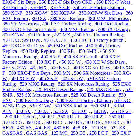
EXC-F Six Days
,
350 EXC-F Six Days CKD
,
350 EXC-F Wess
,
350 Freeride
,
350 MX
,
350 SX-F
,
350 XC-F Factory Edition
,
350 XC-F
,
350 XC-W
,
350 XCF-W
,
350 XCF-W Six Days
,
360
EXC Enduro
,
360 SX
,
380 EXC Enduro
,
380 MXC Motocross
,
380 SX Motocross
,
400 EXC Enduro Racing
,
400 EXC Racing
,
400 EXC-F Factory Edition
,
400 MXC Racing
,
400 SX Racing
,
400 XC-W
,
420 Enduro
,
420 MX
,
450 EXC Enduro Racing
,
450 EXC Six Days
,
450 EXC-F
,
450 EXC-F Factory Edition
,
450 EXC-F Six Days
,
450 MXC Racing
,
450 Rally Factory
Replica
,
450 Rally Replica
,
450 RR
,
450 SMR
,
450 SX
Motocross Racing
,
450 SX-F
,
450 SX-F Cairoli
,
450 SX-F
Factory Edition
,
450 XC-F
,
450 XC-W
,
450 XC-W Six Days
,
450 XCF-W
,
495 MX
,
500 EXC
,
500 EXC Six Days
,
500 EXC-
F
,
500 EXC-F Six Days
,
500 MX
,
500 SX Motocross
,
500 XC-
W
,
500 XCF-W
,
505 SX-F
,
505 XC-W
,
520 EXC Enduro
Racing
,
520 MXC Racing
,
520 SX Motocross Racing
,
525 EXC
Enduro Racing
,
525 MXC Desert Racing
,
525 MXC Racing
,
525
SMR
,
525 SX Motocross Racing
,
525 XC Desert Racing
,
530
EXC
,
530 EXC Six Days
,
530 EXC-F Factory Edition
,
530 XC-
W Six Days
,
530 XC-W
,
540 SXS Racing
,
560 SMR
,
KTM
ATV
,
450 SX
,
450 XC
,
505 SX
,
525 XC
,
,
BETA
,
125 RR 2T
,
200 RR Enduro
,
250 RR
,
250 RR 2T
,
300 RR 2T
,
350 RR
,
350 RR-S
,
390 RR
,
390 RR-S
,
390 RS
,
400 RR
,
430 RR
,
430
RR-S
,
430 RS
,
450 RR
,
480 RR
,
498 RR
,
520 RR
,
525 RR
,
,
GASGAS
,
GAS GAS
,
125 MC
,
250 EC
,
250 EC F
,
250 EX F