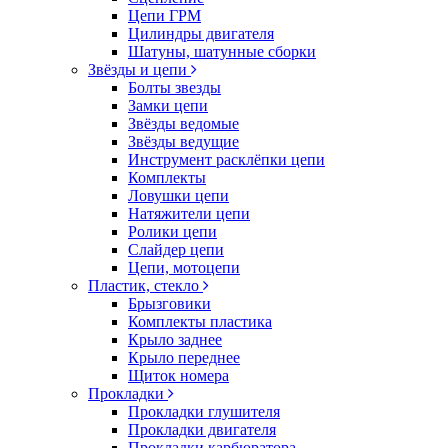
Цепи ГРМ
Цилиндры двигателя
Шатуны, шатунные сборки
Звёзды и цепи
Болты звезды
Замки цепи
Звёзды ведомые
Звёзды ведущие
Инструмент расклёпки цепи
Комплекты
Ловушки цепи
Натяжители цепи
Ролики цепи
Слайдер цепи
Цепи, мотоцепи
Пластик, стекло
Брызговики
Комплекты пластика
Крыло заднее
Крыло переднее
Щиток номера
Прокладки
Прокладки глушителя
Прокладки двигателя
Прокладки карбюратора