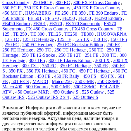
Cross Country
,
250 MC F
,
300 EC
,
300 EX F Cross Country
,
350 EC F
,
350 EX F Cross Country
,
450 EX F Cross Country
,
450 MC F
,
HUSABERG
,
FE 250
,
FE 350
,
FE 390 Enduro
,
FE
450 Enduro
,
FE 501
,
FE 570
,
FE250
,
FE350
,
FE390 Enduro
,
FE450 Enduro
,
FE501
,
FE570
,
FS 570 Supermoto
,
FS570
Supermoto
,
FX 450 Cross Country
,
FX450 Cross Country
,
TE
125
,
TE 250
,
TE 300
,
TE125
,
TE250
,
TE300
,
HUSQVARNA
,
125 TC
,
125 TC Heritage
,
125 TE
,
125 TX
,
150 TE
,
150 TE i
,
250 FC
,
250 FC Heritage
,
250 FC Rockstar Edition
,
250 FE
,
250 FE Heritage
,
250 TC
,
250 TC Heritage
,
250 TE
,
250 TE
Heritage
,
250 TE i 2-Stroke
,
250 TE i 2T
,
251 FE
,
300 TE
,
300
TE Heritage
,
300 TE i
,
300 TE I Jarvis Edition
,
300 TX
,
300 TX
Heritage
,
300 TX i
,
350 FC
,
350 FC Heritage
,
350 FE
,
350 FE
S
,
350 FX
,
350 FX Heritage
,
450 FC
,
450 FC Heritage
,
450 FC
Rockstar Edition
,
450 FE
,
450 FR Rally
,
450 FS
,
450 FX
,
501
FE
,
501 FE S
,
MAICO
,
Maico 250
,
250 GME
,
250 GS/MC
,
Maico 490
,
500 Enduro
,
500 GME
,
500 GS/MC
,
POLARIS
ATV
,
450 Outlaw MXR
,
450 Outlaw S
,
525 Outlaw
,
525
Outlaw IRS
,
525 Outlaw IRS 2 x 4
,
525 Outlaw S
Внимание! Информация в объявлении ни в коем случае не
является публичной офертой, информация может быть
неполна или неверна. Актуальная цена, наличие товара и
другая существенная информация согласовываются в
переписке или по телефону. Мы стараемся поддерживать