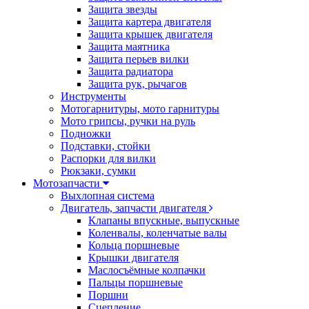
Защита звезды
Защита картера двигателя
Защита крышек двигателя
Защита маятника
Защита перьев вилки
Защита радиатора
Защита рук, рычагов
Инструменты
Мотогарнитуры, мото гарнитуры
Мото грипсы, ручки на руль
Подножки
Подставки, стойки
Распорки для вилки
Рюкзаки, сумки
Мотозапчасти
Выхлопная система
Двигатель, запчасти двигателя
Клапаны впускные, выпускные
Коленвалы, коленчатые валы
Кольца поршневые
Крышки двигателя
Маслосъёмные колпачки
Пальцы поршневые
Поршни
Сцепление