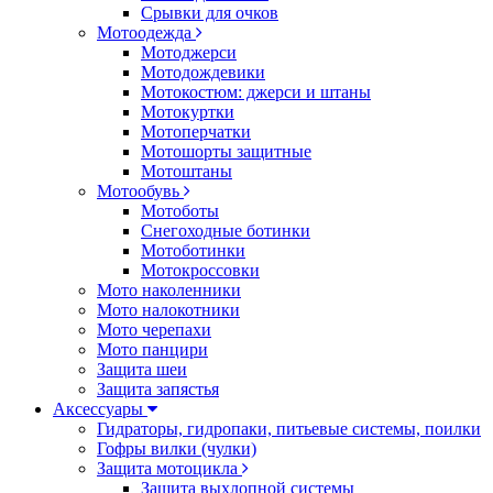
Срывки для очков
Мотоодежда
Мотоджерси
Мотодождевики
Мотокостюм: джерси и штаны
Мотокуртки
Мотоперчатки
Мотошорты защитные
Мотоштаны
Мотообувь
Мотоботы
Снегоходные ботинки
Мотоботинки
Мотокроссовки
Мото наколенники
Мото налокотники
Мото черепахи
Мото панцири
Защита шеи
Защита запястья
Аксессуары
Гидраторы, гидропаки, питьевые системы, поилки
Гофры вилки (чулки)
Защита мотоцикла
Защита выхлопной системы