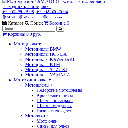
+7 950-280-5908
+7 902-506-0604
🟢 MAX
🟢 WhatsApp
🔵 Telegram
Каталог
Поиск
Корзина
0
Корзина
:
0
0 руб.
Мотоциклы
Мотоциклы BMW
Мотоциклы HONDA
Мотоциклы KAWASAKI
Мотоциклы KTM
Мотоциклы SUZUKI
Мотоциклы YAMAHA
Мотоэкипировка
Мотошлемы
Недорогие мотошлемы
Кроссовые шлемы
Шлемы интегралы
Шлемы модуляры
Визор, стекло, з/ч
Мотоочки
Мото очки
Линзы для очков