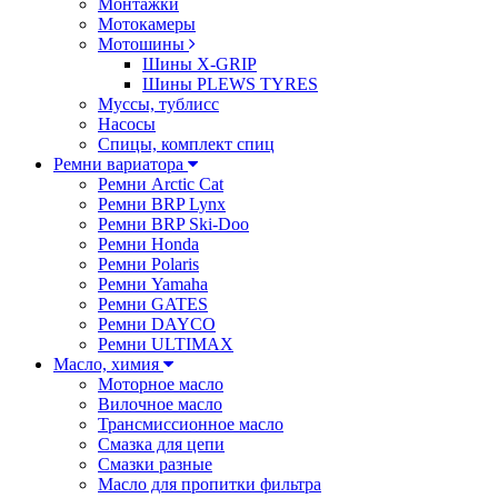
Монтажки
Мотокамеры
Мотошины
Шины X-GRIP
Шины PLEWS TYRES
Муссы, тублисс
Насосы
Спицы, комплект спиц
Ремни вариатора
Ремни Arctic Cat
Ремни BRP Lynx
Ремни BRP Ski-Doo
Ремни Honda
Ремни Polaris
Ремни Yamaha
Ремни GATES
Ремни DAYCO
Ремни ULTIMAX
Масло, химия
Моторное масло
Вилочное масло
Трансмиссионное масло
Смазка для цепи
Смазки разные
Масло для пропитки фильтра