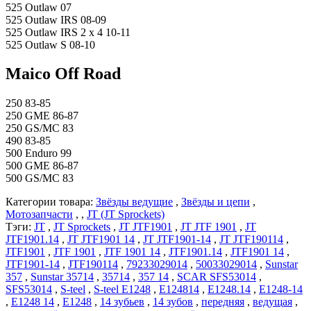
525 Outlaw 07
525 Outlaw IRS 08-09
525 Outlaw IRS 2 x 4 10-11
525 Outlaw S 08-10
Maico Off Road
250 83-85
250 GME 86-87
250 GS/MC 83
490 83-85
500 Enduro 99
500 GME 86-87
500 GS/MC 83
Категории товара:
Звёзды ведущие
,
Звёзды и цепи
,
Мотозапчасти
, ,
JT (JT Sprockets)
Тэги:
JT
,
JT Sprockets
,
JT JTF1901
,
JT JTF 1901
,
JT
JTF1901.14
,
JT JTF1901 14
,
JT JTF1901-14
,
JT JTF190114
,
JTF1901
,
JTF 1901
,
JTF 1901 14
,
JTF1901.14
,
JTF1901 14
,
JTF1901-14
,
JTF190114
,
79233029014
,
50033029014
,
Sunstar
357
,
Sunstar 35714
,
35714
,
357 14
,
SCAR SFS53014
,
SFS53014
,
S-teel
,
S-teel E1248
,
E124814
,
E1248.14
,
E1248-14
,
E1248 14
,
E1248
,
14 зубьев
,
14 зубов
,
передняя
,
ведущая
,