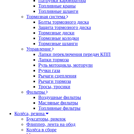
Патрубки карбюратора
Топливные краны
Топливные шланги
Тормозная система
Болты тормозного диска
Защита тормозного диска
Тормозные диски
Тормозные колодки
Тормозные шланги
Управление
Лапки переключения передач КПП
Лапки тормоза
Руль мотоцикла, моторули
Ручки газа
Рычаги сцепления
Рычаги тормоза
Тросы, тросики
Фильтры
Воздушные фильтры
Масляные фильтры
Топливные фильтры
Колёса, резина
Буксаторы, римлок
Флиппер, лента на обод
Колёса в сборе