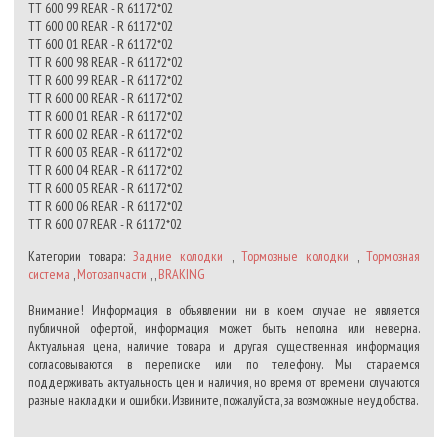
TT 600 99 REAR - R 61172*02
TT 600 00 REAR - R 61172*02
TT 600 01 REAR - R 61172*02
TT R 600 98 REAR - R 61172*02
TT R 600 99 REAR - R 61172*02
TT R 600 00 REAR - R 61172*02
TT R 600 01 REAR - R 61172*02
TT R 600 02 REAR - R 61172*02
TT R 600 03 REAR - R 61172*02
TT R 600 04 REAR - R 61172*02
TT R 600 05 REAR - R 61172*02
TT R 600 06 REAR - R 61172*02
TT R 600 07 REAR - R 61172*02
Категории товара:
Задние колодки
,
Тормозные колодки
,
Тормозная
система
,
Мотозапчасти
, ,
BRAKING
Внимание! Информация в объявлении ни в коем случае не является
публичной офертой, информация может быть неполна или неверна.
Актуальная цена, наличие товара и другая существенная информация
согласовываются в переписке или по телефону. Мы стараемся
поддерживать актуальность цен и наличия, но время от времени случаются
разные накладки и ошибки. Извините, пожалуйста, за возможные неудобства.