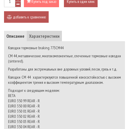
Купить под заказ
Купить в один клик
добавить к сравнению
Описание
Характеристики
Колодки тормозные braking 773CM44
СМ 44, металлические, многокомпонентные, спеченные тормозные колодки
(sintered).
Разработаны для экстремальных вне дорожных условий, песок, грязь и т.д.
Колодки СМ 44 характеризуются повышенной износостойкостью с высоким
коэффициентом трения и высоким температурным диапазоном.
Подходит к следующим моделям:
BETA
EURO 350 99 REAR - R
EURO 350 00 REAR - R
EURO 350 01 REAR - R
EURO 350 02 REAR - R
EURO 350 03 REAR - R
EURO 350 04 REAR - R