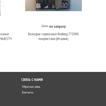
Цена:
по запросу
Купить под заказ
мозные
Колодки тормозные Braking 772SM1
Коло
 MAJESTY
полуметалл (Италия)
СВЯЗЬ С НАМИ
Обратная связь
Контакты