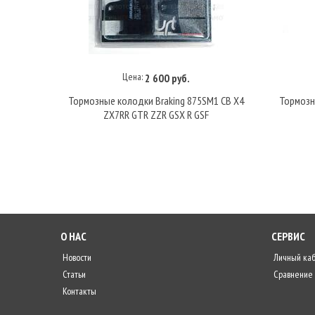
Цена:
2 600 руб.
В корзину
Тормозные колодки Braking 875SM1 CB X4
Тормозн
ZX7RR GTR ZZR GSX R GSF
О НАС
СЕРВИС
Новости
Личный ка
Статьи
Сравнение
Контакты