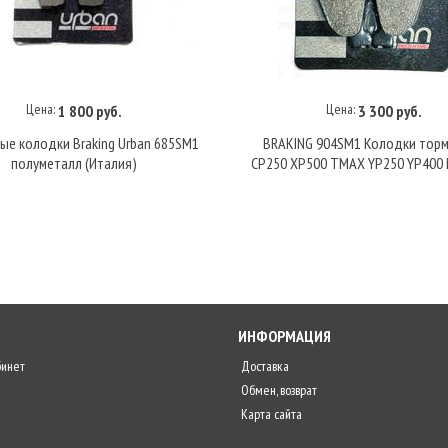
Цена:
Цена:
1 800 руб.
3 300 руб.
В корзину
В корзину
ые колодки Braking Urban 685SM1
BRAKING 904SM1 Колодки тор
полуметалл (Италия)
CP250 XP500 TMAX YP250 YP400
ИНФОРМАЦИЯ
бинет
Доставка
Обмен, возврат
Карта сайта