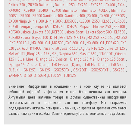
Balius 250
,
ZR250 Balius II
,
Balius II 250
,
ZX250
,
ZXR250
,
EX400
,
EX-4
,
FX400R
,
KLE400
,
ZL400
,
ZL400 Eliminator
,
Eliminator 400LX
,
Eliminator
400SE
,
ZR400
,
ZR400 Xanthus 400
,
Xanthus 400
,
ZX400
,
EX500
,
GPZ500S
,
EX500 Ninja
,
Ninja 500
,
Ninja 500R
,
EX500S
,
KLE500
,
Z550
,
KL650
,
KLR650
,
KL650 Tengai
,
Tengai 650
,
KSF250
,
KSF250 Mojave
,
Mojave 250
,
KEF300
,
KEF300 Lakota
,
Lakota 300
,
KEF300 Lakota Sport
,
Lakota Sport 300
,
KLF300
,
KLF300 Bayou
,
Bayou 300
,
KTM
,
EGS 125
,
MX 125
,
MX 250
,
EXC 350
,
MX 350
,
EXC 500 LC-4
,
MX 500 LC-4
,
MX 500
,
EXC 600 LC4
,
MX 600 LC4
,
EGS 620
,
EXC
620
,
SX 620
,
KYMCO
,
Visa R 50
,
Visa R 110
,
Agility R16 125
,
Like LX 125
,
MALAGUTI
,
Blog125ie 125
,
MZ
,
Baghira 660
,
Mastiff 660
,
PEUGEOT
,
Citystar
125 i Blue Line
,
Django 125 Evasion
,
Django 125 M2
,
Django 125 Sport
,
Django 150 Allure
,
Django 150 Evasion
,
Django 150 M2
,
Django 150 Sport
,
SUZUKI
,
GN125E
,
GN125
,
GSX250FX
,
GSX250F
,
GSX250FXT
,
GSX250
,
YAMAHA
,
DT50
,
DT50SM
,
DT50 SM
,
TDR125
Внимание! Информация в объявлении ни в коем случае не является
публичной офертой, информация может быть неполна или неверна.
Актуальная цена, наличие товара и другая существенная информация
согласовываются в переписке или по телефону. Мы стараемся
поддерживать актуальность цен и наличия, но время от времени случаются
разные накладки и ошибки. Извините, пожалуйста, за возможные неудобства.