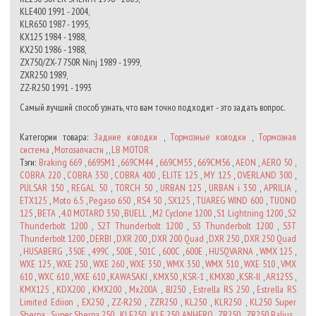
KLE400 1991 - 2004,
KLR650 1987 - 1995,
KX125 1984 - 1988,
KX250 1986 - 1988,
ZX750/ZX-7 750R Ninj 1989 - 1999,
ZXR250 1989,
ZZ-R250 1991 - 1993
Самый лучший способ узнать, что вам точно подходит - это задать вопрос.
Категории товара:
Задние колодки
,
Тормозные колодки
,
Тормозная
система
,
Мотозапчасти
, ,
LB MOTOR
Тэги:
Braking 669
,
669SM1
,
669CM44
,
669CM55
,
669CM56
,
AEON
,
AERO 50
,
COBRA 220
,
COBRA 350
,
COBRA 400
,
ELITE 125
,
MY 125
,
OVERLAND 300
,
PULSAR 150
,
REGAL 50
,
TORCH 50
,
URBAN 125
,
URBAN i 350
,
APRILIA
,
ETX125
,
Moto 6.5
,
Pegaso 650
,
RS4 50
,
SX125
,
TUAREG WIND 600
,
TUONO
125
,
BETA
,
4.0 MOTARD 350
,
BUELL
,
M2 Cyclone 1200
,
S1 Lightning 1200
,
S2
Thunderbolt 1200
,
S2T Thunderbolt 1200
,
S3 Thunderbolt 1200
,
S3T
Thunderbolt 1200
,
DERBI
,
DXR 200
,
DXR 200 Quad
,
DXR 250
,
DXR 250 Quad
,
HUSABERG
,
350E
,
499C
,
500E
,
501C
,
600C
,
600E
,
HUSQVARNA
,
WMX 125
,
WXE 125
,
WXE 250
,
WXE 260
,
WXE 350
,
WMX 350
,
WMX 510
,
WXE 510
,
VMX
610
,
WXC 610
,
WXE 610
,
KAWASAKI
,
KMX50
,
KSR-1
,
KMX80
,
KSR-II
,
AR125S
,
KMX125
,
KDX200
,
KMX200
,
Mx200A
,
BJ250
,
Estrella RS 250
,
Estrella RS
Limited Ediion
,
EX250
,
ZZ-R250
,
ZZR250
,
KL250
,
KLR250
,
KL250 Super
Sherpa
,
Super Sherpa 250
,
KLE250
,
KLE 250 ANHERO
,
ZR250
,
ZR250 Balius
,