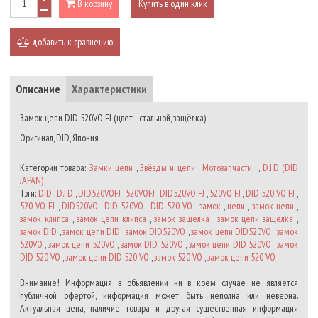
В корзину
Купить в один клик
добавить к сравнению
Описание
Характеристики
Замок цепи DID 520VO FJ (цвет - стальной, защёлка)
Оригинал, DID, Япония
Категории товара:
Замки цепи
,
Звёзды и цепи
,
Мотозапчасти
, ,
D.I.D (DID
JAPAN)
Тэги:
DID
,
D.I.D
,
DID520VOFJ
,
520VOFJ
,
DID520VO FJ
,
520VO FJ
,
DID 520 VO FJ
,
520 VO FJ
,
DID520VO
,
DID 520VO
,
DID 520 VO
,
замок
,
цепи
,
замок цепи
,
замок клипса
,
замок цепи клипса
,
замок защелка
,
замок цепи защелка
,
замок DID
,
замок цепи DID
,
замок DID520VO
,
замок цепи DID520VO
,
замок
520VO
,
замок цепи 520VO
,
замок DID 520VO
,
замок цепи DID 520VO
,
замок
DID 520 VO
,
замок цепи DID 520 VO
,
замок 520 VO
,
замок цепи 520 VO
Внимание! Информация в объявлении ни в коем случае не является
публичной офертой, информация может быть неполна или неверна.
Актуальная цена, наличие товара и другая существенная информация