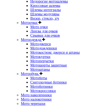
Недорогие мотошлемы
Кроссовые шлемы
Шлемы интегралы
Шлемы модуляры
Визор, стекло, з/ч
Мотоочки
Мото очки
Линзы для очков
Срывки для очков
Мотоодежда
Мотоджерси
Мотодождевики
Мотокостюм: джерси и штаны
Мотокуртки
Мотоперчатки
Мотошорты защитные
Мотоштаны
Мотообувь
Мотоботы
Снегоходные ботинки
Мотоботинки
Мотокроссовки
Мото наколенники
Мото налокотники
Мото черепахи