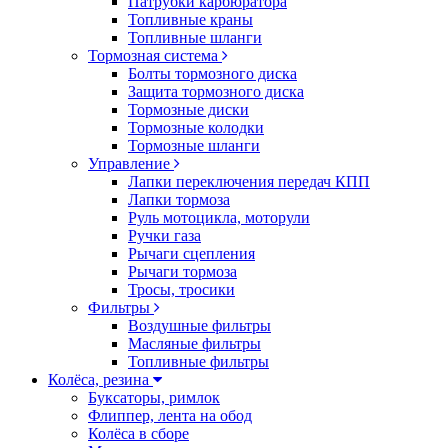
Патрубки карбюратора
Топливные краны
Топливные шланги
Тормозная система
Болты тормозного диска
Защита тормозного диска
Тормозные диски
Тормозные колодки
Тормозные шланги
Управление
Лапки переключения передач КПП
Лапки тормоза
Руль мотоцикла, моторули
Ручки газа
Рычаги сцепления
Рычаги тормоза
Тросы, тросики
Фильтры
Воздушные фильтры
Масляные фильтры
Топливные фильтры
Колёса, резина
Буксаторы, римлок
Флиппер, лента на обод
Колёса в сборе