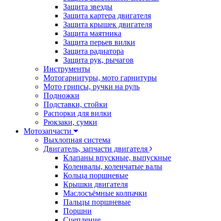
Защита звезды
Защита картера двигателя
Защита крышек двигателя
Защита маятника
Защита перьев вилки
Защита радиатора
Защита рук, рычагов
Инструменты
Мотогарнитуры, мото гарнитуры
Мото грипсы, ручки на руль
Подножки
Подставки, стойки
Распорки для вилки
Рюкзаки, сумки
Мотозапчасти
Выхлопная система
Двигатель, запчасти двигателя
Клапаны впускные, выпускные
Коленвалы, коленчатые валы
Кольца поршневые
Крышки двигателя
Маслосъёмные колпачки
Пальцы поршневые
Поршни
Сцепление