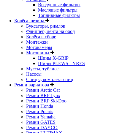
Воздушные фильтры
Масляные фильтры
Топливные фильтры
Колёса, резина
Буксаторы, римлок
Флиппер, лента на обод
Колёса в сборе
Монтажки
Мотокамеры
Мотошины
Шины X-GRIP
Шины PLEWS TYRES
Муссы, тублисс
Насосы
Спицы, комплект спиц
Ремни вариатора
Ремни Arctic Cat
Ремни BRP Lynx
Ремни BRP Ski-Doo
Ремни Honda
Ремни Polaris
Ремни Yamaha
Ремни GATES
Ремни DAYCO
Ремни ULTIMAX