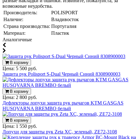
разные накладки и ошибки. Извините, пожалуйста, за
возможные неудобства.
Производитель:
POLISPORT
Наличие:
Владивосток
Страна производства:
Португалия
Материал:
Пластик
Аналогичные
В корзину
Цена:
5 500 руб.
Защита рук Polisport S-Dual Черный Синий 8308900003
В корзину
Цена:
2 800 руб.
Дефлекторы лопухи защита рук рычагов KTM GASGAS
HUSQVARNA BREMBO белый
В корзину
Цена:
1 550 руб.
Лопухи для защиты рук Zeta XC, зеленый, ZE72-3108