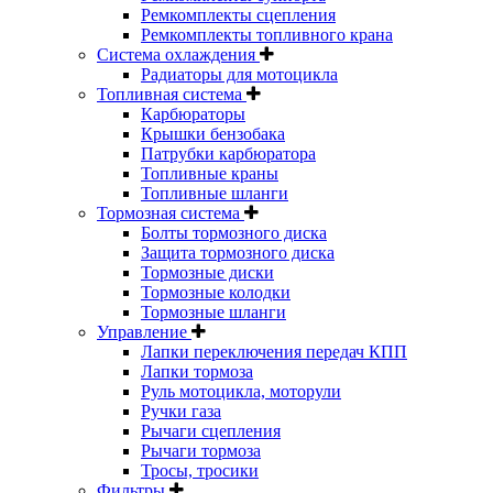
Ремкомплекты сцепления
Ремкомплекты топливного крана
Система охлаждения
Радиаторы для мотоцикла
Топливная система
Карбюраторы
Крышки бензобака
Патрубки карбюратора
Топливные краны
Топливные шланги
Тормозная система
Болты тормозного диска
Защита тормозного диска
Тормозные диски
Тормозные колодки
Тормозные шланги
Управление
Лапки переключения передач КПП
Лапки тормоза
Руль мотоцикла, моторули
Ручки газа
Рычаги сцепления
Рычаги тормоза
Тросы, тросики
Фильтры