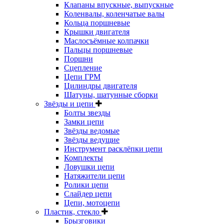
Клапаны впускные, выпускные
Коленвалы, коленчатые валы
Кольца поршневые
Крышки двигателя
Маслосъёмные колпачки
Пальцы поршневые
Поршни
Сцепление
Цепи ГРМ
Цилиндры двигателя
Шатуны, шатунные сборки
Звёзды и цепи
Болты звезды
Замки цепи
Звёзды ведомые
Звёзды ведущие
Инструмент расклёпки цепи
Комплекты
Ловушки цепи
Натяжители цепи
Ролики цепи
Слайдер цепи
Цепи, мотоцепи
Пластик, стекло
Брызговики