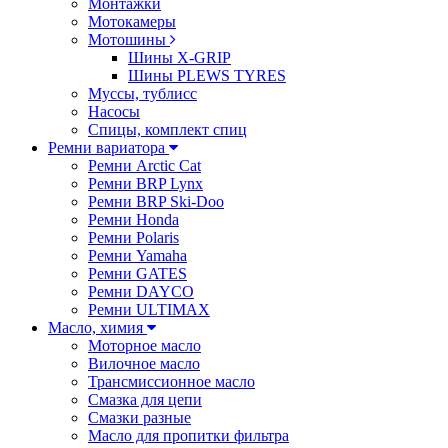
Монтажки
Мотокамеры
Мотошины
Шины X-GRIP
Шины PLEWS TYRES
Муссы, тублисс
Насосы
Спицы, комплект спиц
Ремни вариатора
Ремни Arctic Cat
Ремни BRP Lynx
Ремни BRP Ski-Doo
Ремни Honda
Ремни Polaris
Ремни Yamaha
Ремни GATES
Ремни DAYCO
Ремни ULTIMAX
Масло, химия
Моторное масло
Вилочное масло
Трансмиссионное масло
Смазка для цепи
Смазки разные
Масло для пропитки фильтра