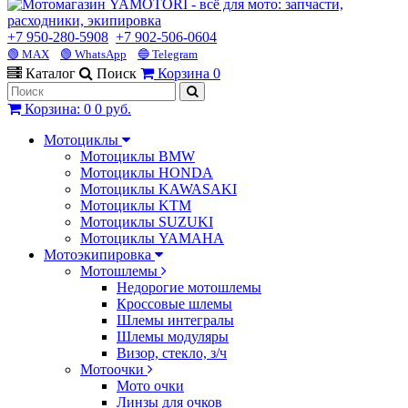
+7 950-280-5908
+7 902-506-0604
🟢 MAX
🟢 WhatsApp
🔵 Telegram
Каталог
Поиск
Корзина
0
Корзина
:
0
0 руб.
Мотоциклы
Мотоциклы BMW
Мотоциклы HONDA
Мотоциклы KAWASAKI
Мотоциклы KTM
Мотоциклы SUZUKI
Мотоциклы YAMAHA
Мотоэкипировка
Мотошлемы
Недорогие мотошлемы
Кроссовые шлемы
Шлемы интегралы
Шлемы модуляры
Визор, стекло, з/ч
Мотоочки
Мото очки
Линзы для очков