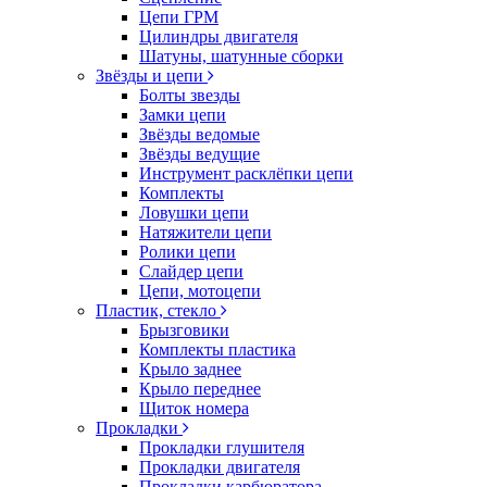
Цепи ГРМ
Цилиндры двигателя
Шатуны, шатунные сборки
Звёзды и цепи
Болты звезды
Замки цепи
Звёзды ведомые
Звёзды ведущие
Инструмент расклёпки цепи
Комплекты
Ловушки цепи
Натяжители цепи
Ролики цепи
Слайдер цепи
Цепи, мотоцепи
Пластик, стекло
Брызговики
Комплекты пластика
Крыло заднее
Крыло переднее
Щиток номера
Прокладки
Прокладки глушителя
Прокладки двигателя
Прокладки карбюратора