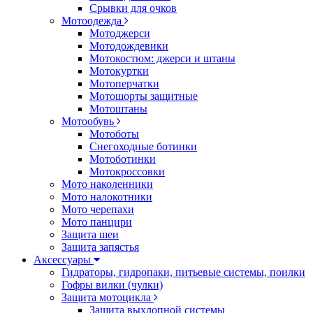
Срывки для очков
Мотоодежда
Мотоджерси
Мотодождевики
Мотокостюм: джерси и штаны
Мотокуртки
Мотоперчатки
Мотошорты защитные
Мотоштаны
Мотообувь
Мотоботы
Снегоходные ботинки
Мотоботинки
Мотокроссовки
Мото наколенники
Мото налокотники
Мото черепахи
Мото панцири
Защита шеи
Защита запястья
Аксессуары
Гидраторы, гидропаки, питьевые системы, поилки
Гофры вилки (чулки)
Защита мотоцикла
Защита выхлопной системы