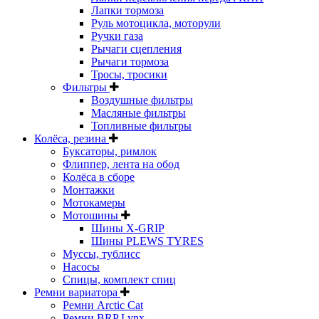
Лапки тормоза
Руль мотоцикла, моторули
Ручки газа
Рычаги сцепления
Рычаги тормоза
Тросы, тросики
Фильтры
Воздушные фильтры
Масляные фильтры
Топливные фильтры
Колёса, резина
Буксаторы, римлок
Флиппер, лента на обод
Колёса в сборе
Монтажки
Мотокамеры
Мотошины
Шины X-GRIP
Шины PLEWS TYRES
Муссы, тублисс
Насосы
Спицы, комплект спиц
Ремни вариатора
Ремни Arctic Cat
Ремни BRP Lynx