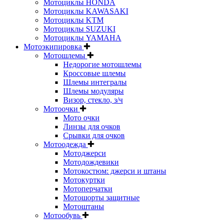
Мотоциклы HONDA
Мотоциклы KAWASAKI
Мотоциклы KTM
Мотоциклы SUZUKI
Мотоциклы YAMAHA
Мотоэкипировка
Мотошлемы
Недорогие мотошлемы
Кроссовые шлемы
Шлемы интегралы
Шлемы модуляры
Визор, стекло, з/ч
Мотоочки
Мото очки
Линзы для очков
Срывки для очков
Мотоодежда
Мотоджерси
Мотодождевики
Мотокостюм: джерси и штаны
Мотокуртки
Мотоперчатки
Мотошорты защитные
Мотоштаны
Мотообувь