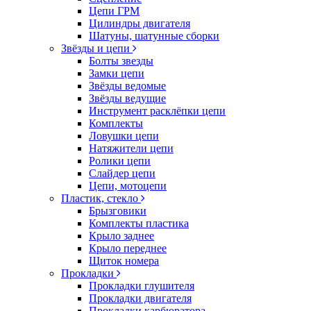
Цепи ГРМ
Цилиндры двигателя
Шатуны, шатунные сборки
Звёзды и цепи
Болты звезды
Замки цепи
Звёзды ведомые
Звёзды ведущие
Инструмент расклёпки цепи
Комплекты
Ловушки цепи
Натяжители цепи
Ролики цепи
Слайдер цепи
Цепи, мотоцепи
Пластик, стекло
Брызговики
Комплекты пластика
Крыло заднее
Крыло переднее
Щиток номера
Прокладки
Прокладки глушителя
Прокладки двигателя
Прокладки карбюратора