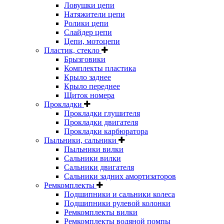
Ловушки цепи
Натяжители цепи
Ролики цепи
Слайдер цепи
Цепи, мотоцепи
Пластик, стекло
Брызговики
Комплекты пластика
Крыло заднее
Крыло переднее
Щиток номера
Прокладки
Прокладки глушителя
Прокладки двигателя
Прокладки карбюратора
Пыльники, сальники
Пыльники вилки
Сальники вилки
Сальники двигателя
Сальники задних амортизаторов
Ремкомплекты
Подшипники и сальники колеса
Подшипники рулевой колонки
Ремкомплекты вилки
Ремкомплекты водяной помпы