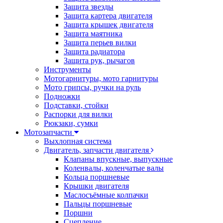
Защита звезды
Защита картера двигателя
Защита крышек двигателя
Защита маятника
Защита перьев вилки
Защита радиатора
Защита рук, рычагов
Инструменты
Мотогарнитуры, мото гарнитуры
Мото грипсы, ручки на руль
Подножки
Подставки, стойки
Распорки для вилки
Рюкзаки, сумки
Мотозапчасти
Выхлопная система
Двигатель, запчасти двигателя
Клапаны впускные, выпускные
Коленвалы, коленчатые валы
Кольца поршневые
Крышки двигателя
Маслосъёмные колпачки
Пальцы поршневые
Поршни
Сцепление