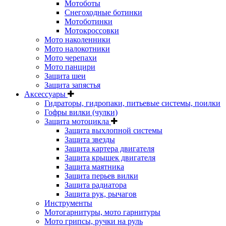
Мотоботы
Снегоходные ботинки
Мотоботинки
Мотокроссовки
Мото наколенники
Мото налокотники
Мото черепахи
Мото панцири
Защита шеи
Защита запястья
Аксессуары
Гидраторы, гидропаки, питьевые системы, поилки
Гофры вилки (чулки)
Защита мотоцикла
Защита выхлопной системы
Защита звезды
Защита картера двигателя
Защита крышек двигателя
Защита маятника
Защита перьев вилки
Защита радиатора
Защита рук, рычагов
Инструменты
Мотогарнитуры, мото гарнитуры
Мото грипсы, ручки на руль