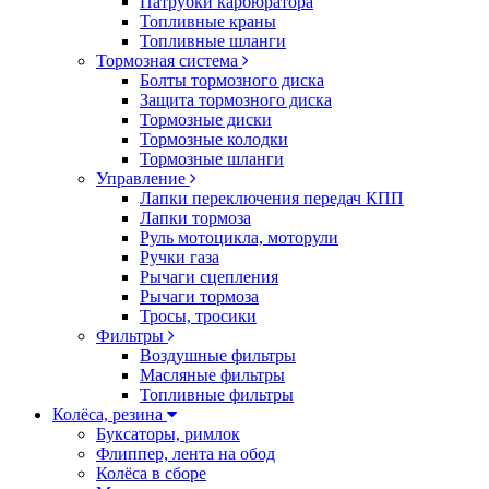
Патрубки карбюратора
Топливные краны
Топливные шланги
Тормозная система
Болты тормозного диска
Защита тормозного диска
Тормозные диски
Тормозные колодки
Тормозные шланги
Управление
Лапки переключения передач КПП
Лапки тормоза
Руль мотоцикла, моторули
Ручки газа
Рычаги сцепления
Рычаги тормоза
Тросы, тросики
Фильтры
Воздушные фильтры
Масляные фильтры
Топливные фильтры
Колёса, резина
Буксаторы, римлок
Флиппер, лента на обод
Колёса в сборе