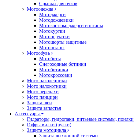
Срывки для очков
Мотоодежда
Мотоджерси
Мотодождевики
Мотокостюм: джерси и штаны
Мотокуртки
Мотоперчатки
Мотошорты защитные
Мотоштаны
Мотообувь
Мотоботы
Снегоходные ботинки
Мотоботинки
Мотокроссовки
Мото наколенники
Мото налокотники
Мото черепахи
Мото панцири
Защита шеи
Защита запястья
Аксессуары
Гидраторы, гидропаки, питьевые системы, поилки
Гофры вилки (чулки)
Защита мотоцикла
Защита выхлопной системы