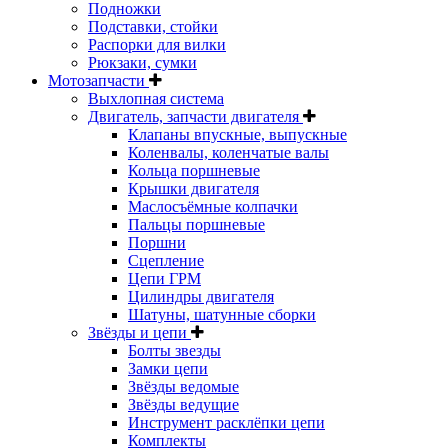
Подножки
Подставки, стойки
Распорки для вилки
Рюкзаки, сумки
Мотозапчасти
Выхлопная система
Двигатель, запчасти двигателя
Клапаны впускные, выпускные
Коленвалы, коленчатые валы
Кольца поршневые
Крышки двигателя
Маслосъёмные колпачки
Пальцы поршневые
Поршни
Сцепление
Цепи ГРМ
Цилиндры двигателя
Шатуны, шатунные сборки
Звёзды и цепи
Болты звезды
Замки цепи
Звёзды ведомые
Звёзды ведущие
Инструмент расклёпки цепи
Комплекты