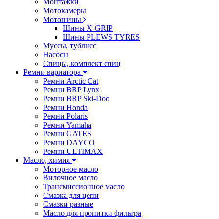
Монтажки
Мотокамеры
Мотошины
Шины X-GRIP
Шины PLEWS TYRES
Муссы, тублисс
Насосы
Спицы, комплект спиц
Ремни вариатора
Ремни Arctic Cat
Ремни BRP Lynx
Ремни BRP Ski-Doo
Ремни Honda
Ремни Polaris
Ремни Yamaha
Ремни GATES
Ремни DAYCO
Ремни ULTIMAX
Масло, химия
Моторное масло
Вилочное масло
Трансмиссионное масло
Смазка для цепи
Смазки разные
Масло для пропитки фильтра