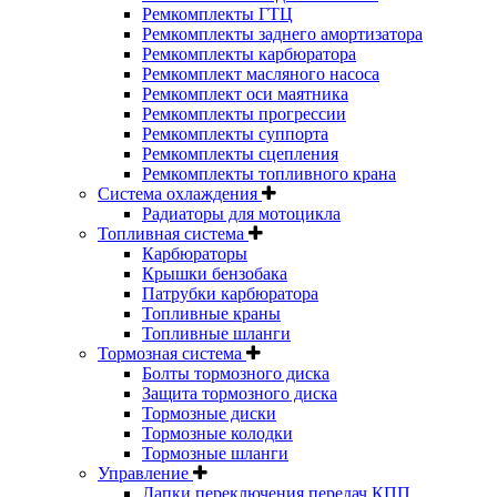
Ремкомплекты ГТЦ
Ремкомплекты заднего амортизатора
Ремкомплекты карбюратора
Ремкомплект масляного насоса
Ремкомплект оси маятника
Ремкомплекты прогрессии
Ремкомплекты суппорта
Ремкомплекты сцепления
Ремкомплекты топливного крана
Система охлаждения
Радиаторы для мотоцикла
Топливная система
Карбюраторы
Крышки бензобака
Патрубки карбюратора
Топливные краны
Топливные шланги
Тормозная система
Болты тормозного диска
Защита тормозного диска
Тормозные диски
Тормозные колодки
Тормозные шланги
Управление
Лапки переключения передач КПП