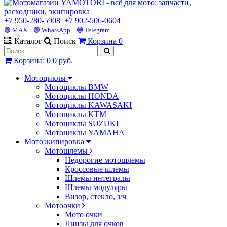
+7 950-280-5908
+7 902-506-0604
🟢 MAX
🟢 WhatsApp
🔵 Telegram
Каталог
Поиск
Корзина
0
Корзина
:
0
0 руб.
Мотоциклы
Мотоциклы BMW
Мотоциклы HONDA
Мотоциклы KAWASAKI
Мотоциклы KTM
Мотоциклы SUZUKI
Мотоциклы YAMAHA
Мотоэкипировка
Мотошлемы
Недорогие мотошлемы
Кроссовые шлемы
Шлемы интегралы
Шлемы модуляры
Визор, стекло, з/ч
Мотоочки
Мото очки
Линзы для очков