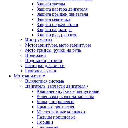
Защита звезды
Защита картера двигателя
Защита крышек двигателя
Защита маятника
Защита перьев вилки
Защита радиатора
Защита рук, рычагов
Инструменты
Мотогарнитуры, мото гарнитуры
Мото грипсы, ручки на руль
Подножки
Подставки, стойки
Распорки для вилки
Рюкзаки, сумки
Мотозапчасти
Выхлопная система
Двигатель, запчасти двигателя
Клапаны впускные, выпускные
Коленвалы, коленчатые валы
Кольца поршневые
Крышки двигателя
Маслосъёмные колпачки
Пальцы поршневые
Поршни
Сцепление