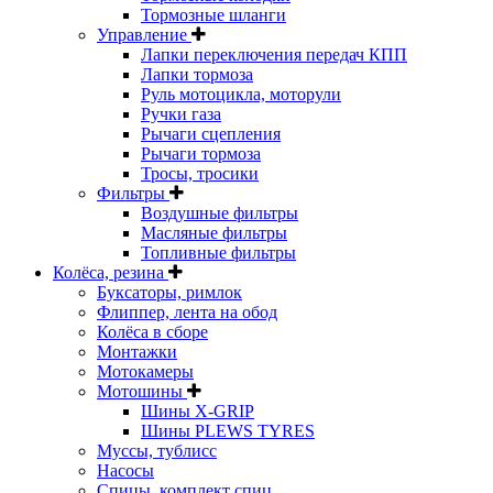
Тормозные шланги
Управление
Лапки переключения передач КПП
Лапки тормоза
Руль мотоцикла, моторули
Ручки газа
Рычаги сцепления
Рычаги тормоза
Тросы, тросики
Фильтры
Воздушные фильтры
Масляные фильтры
Топливные фильтры
Колёса, резина
Буксаторы, римлок
Флиппер, лента на обод
Колёса в сборе
Монтажки
Мотокамеры
Мотошины
Шины X-GRIP
Шины PLEWS TYRES
Муссы, тублисс
Насосы
Спицы, комплект спиц