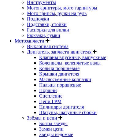
Инструменты
Мотогарнитуры, мото гарнитуры
Мото грипсы, ручки на руль
Подножки
Подставки, стойки
Распорки для вилки
Рюкзаки, сумки
Мотозапчасти
Выхлопная система
Двигатель, запчасти двигателя
Клапаны впускные, выпускные
Коленвалы, коленчатые валы
Кольца поршневые
Крышки двигателя
Маслосъёмные колпачки
Пальцы поршневые
Поршни
Сцепление
Цепи ГРМ
Цилиндры двигателя
Шатуны, шатунные сборки
Звёзды и цепи
Болты звезды
Замки цепи
Звёзды ведомые