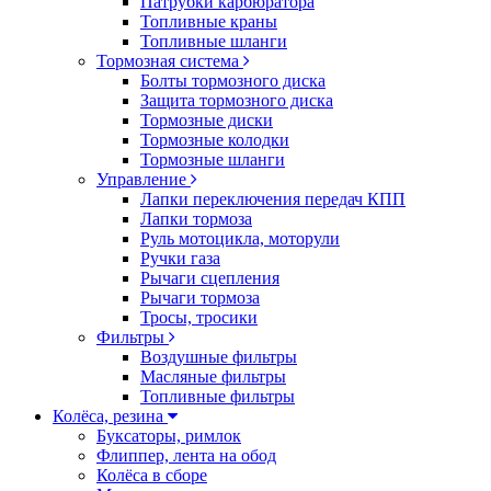
Патрубки карбюратора
Топливные краны
Топливные шланги
Тормозная система
Болты тормозного диска
Защита тормозного диска
Тормозные диски
Тормозные колодки
Тормозные шланги
Управление
Лапки переключения передач КПП
Лапки тормоза
Руль мотоцикла, моторули
Ручки газа
Рычаги сцепления
Рычаги тормоза
Тросы, тросики
Фильтры
Воздушные фильтры
Масляные фильтры
Топливные фильтры
Колёса, резина
Буксаторы, римлок
Флиппер, лента на обод
Колёса в сборе