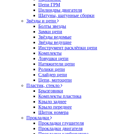
Цепи ГРМ
Цилиндры двигателя
Шатуны, шатунные сборки
Звёзды и цепи
Болты звезды
Замки цепи
Звёзды ведомые
Звёзды ведущие
Инструмент расклёпки цепи
Комплекты
Ловушки цепи
Натяжители цепи
Ролики цепи
Слайдер цепи
Цепи, мотоцепи
Пластик, стекло
Брызговики
Комплекты пластика
Крыло заднее
Крыло переднее
Щиток номера
Прокладки
Прокладки глушителя
Прокладки двигателя
Прокладки карбюратора