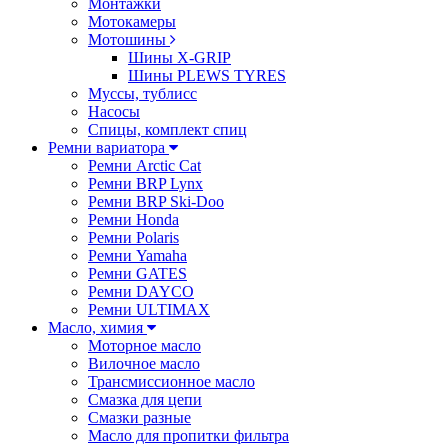
Монтажки
Мотокамеры
Мотошины
Шины X-GRIP
Шины PLEWS TYRES
Муссы, тублисс
Насосы
Спицы, комплект спиц
Ремни вариатора
Ремни Arctic Cat
Ремни BRP Lynx
Ремни BRP Ski-Doo
Ремни Honda
Ремни Polaris
Ремни Yamaha
Ремни GATES
Ремни DAYCO
Ремни ULTIMAX
Масло, химия
Моторное масло
Вилочное масло
Трансмиссионное масло
Смазка для цепи
Смазки разные
Масло для пропитки фильтра