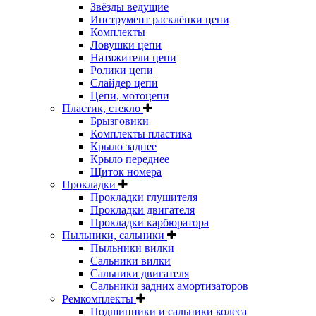
Звёзды ведущие
Инструмент расклёпки цепи
Комплекты
Ловушки цепи
Натяжители цепи
Ролики цепи
Слайдер цепи
Цепи, мотоцепи
Пластик, стекло
Брызговики
Комплекты пластика
Крыло заднее
Крыло переднее
Щиток номера
Прокладки
Прокладки глушителя
Прокладки двигателя
Прокладки карбюратора
Пыльники, сальники
Пыльники вилки
Сальники вилки
Сальники двигателя
Сальники задних амортизаторов
Ремкомплекты
Подшипники и сальники колеса