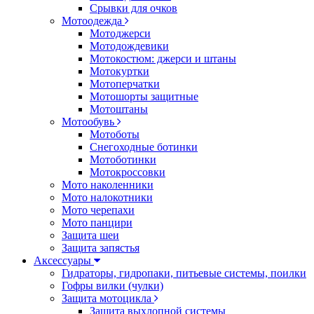
Срывки для очков
Мотоодежда
Мотоджерси
Мотодождевики
Мотокостюм: джерси и штаны
Мотокуртки
Мотоперчатки
Мотошорты защитные
Мотоштаны
Мотообувь
Мотоботы
Снегоходные ботинки
Мотоботинки
Мотокроссовки
Мото наколенники
Мото налокотники
Мото черепахи
Мото панцири
Защита шеи
Защита запястья
Аксессуары
Гидраторы, гидропаки, питьевые системы, поилки
Гофры вилки (чулки)
Защита мотоцикла
Защита выхлопной системы