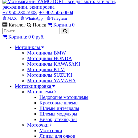
+7 950-280-5908
+7 902-506-0604
🟢 MAX
🟢 WhatsApp
🔵 Telegram
Каталог
Поиск
Корзина
0
Корзина
:
0
0 руб.
Мотоциклы
Мотоциклы BMW
Мотоциклы HONDA
Мотоциклы KAWASAKI
Мотоциклы KTM
Мотоциклы SUZUKI
Мотоциклы YAMAHA
Мотоэкипировка
Мотошлемы
Недорогие мотошлемы
Кроссовые шлемы
Шлемы интегралы
Шлемы модуляры
Визор, стекло, з/ч
Мотоочки
Мото очки
Линзы для очков