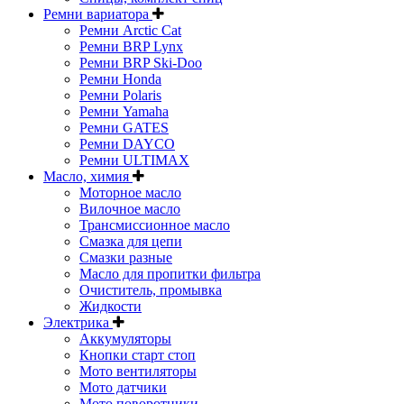
Ремни вариатора
Ремни Arctic Cat
Ремни BRP Lynx
Ремни BRP Ski-Doo
Ремни Honda
Ремни Polaris
Ремни Yamaha
Ремни GATES
Ремни DAYCO
Ремни ULTIMAX
Масло, химия
Моторное масло
Вилочное масло
Трансмиссионное масло
Смазка для цепи
Смазки разные
Масло для пропитки фильтра
Очиститель, промывка
Жидкости
Электрика
Аккумуляторы
Кнопки старт стоп
Мото вентиляторы
Мото датчики
Мото поворотники