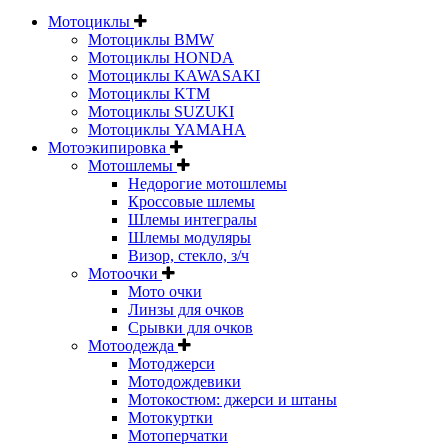
Мотоциклы
Мотоциклы BMW
Мотоциклы HONDA
Мотоциклы KAWASAKI
Мотоциклы KTM
Мотоциклы SUZUKI
Мотоциклы YAMAHA
Мотоэкипировка
Мотошлемы
Недорогие мотошлемы
Кроссовые шлемы
Шлемы интегралы
Шлемы модуляры
Визор, стекло, з/ч
Мотоочки
Мото очки
Линзы для очков
Срывки для очков
Мотоодежда
Мотоджерси
Мотодождевики
Мотокостюм: джерси и штаны
Мотокуртки
Мотоперчатки