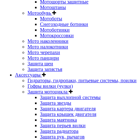
Мотошорты защитные
Мотоштаны
Мотообувь
Мотоботы
Снегоходные ботинки
Мотоботинки
Мотокроссовки
Мото наколенники
Мото налокотники
Мото черепахи
Мото панцири
Защита шеи
Защита запястья
Аксессуары
Гидраторы, гидропаки, питьевые системы, поилки
Гофры вилки (чулки)
Защита мотоцикла
Защита выхлопной системы
Защита звезды
Защита картера двигателя
Защита крышек двигателя
Защита маятника
Защита перьев вилки
Защита радиатора
Защита рук, рычагов