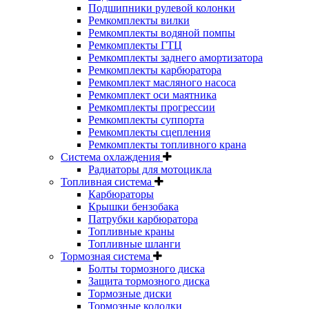
Подшипники рулевой колонки
Ремкомплекты вилки
Ремкомплекты водяной помпы
Ремкомплекты ГТЦ
Ремкомплекты заднего амортизатора
Ремкомплекты карбюратора
Ремкомплект масляного насоса
Ремкомплект оси маятника
Ремкомплекты прогрессии
Ремкомплекты суппорта
Ремкомплекты сцепления
Ремкомплекты топливного крана
Система охлаждения
Радиаторы для мотоцикла
Топливная система
Карбюраторы
Крышки бензобака
Патрубки карбюратора
Топливные краны
Топливные шланги
Тормозная система
Болты тормозного диска
Защита тормозного диска
Тормозные диски
Тормозные колодки