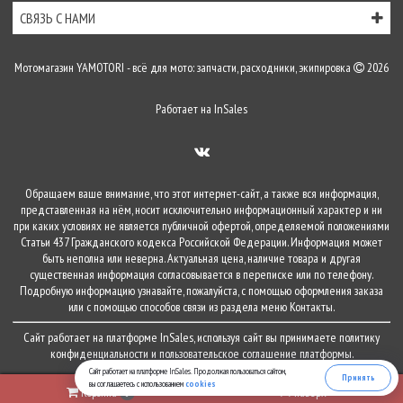
СВЯЗЬ С НАМИ
Мотомагазин YAMOTORI - всё для мото: запчасти, расходники, экипировка
2026
Работает на
InSales
Обращаем ваше внимание, что этот интернет-сайт, а также вся информация,
представленная на нём, носит исключительно информационный характер и ни
при каких условиях не является публичной офертой, определяемой положениями
Статьи 437 Гражданского кодекса Российской Федерации. Информация может
быть неполна или неверна. Актуальная цена, наличие товара и другая
существенная информация согласовывается в переписке или по телефону.
Подробную информацию узнавайте, пожалуйста, с помощью оформления заказа
или с помощью способов связи из раздела меню
Контакты
.
Сайт работает на платформе
InSales
, используя сайт вы принимаете
политику
конфиденциальности
и
пользовательское соглашение
платформы.
Сайт работает на платформе InSales. Продолжая пользоваться сайтом,
Принять
вы соглашаетесь с использованием
cookies
Корзина
наверх
0