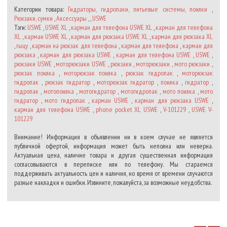
Категории товара:
Гидраторы, гидропаки, питьевые системы, поилки
,
Рюкзаки, сумки
,
Аксессуары
, ,
USWE
Тэги:
USWE
,
USWE XL
,
карман для телефона USWE XL
,
карман для телефона
XL
,
карман USWE XL
,
карман для рюкзака USWE XL
,
карман для рюкзака XL
,
гыцу
,
карман на рюкзак для телефона
,
карман для телефона
,
карман для
рюкзака
,
карман для рюкзака USWE
,
карман для телефона USWE
,
USWE
,
рюкзаки USWE
,
моторюкзаки USWE
,
рюкзаки
,
моторюкзаки
,
мото рюкзаки
,
рюкзак поилка
,
моторюкзак поилка
,
рюкзак гидропак
,
моторюкзак
гидропак
,
рюкзак гидратор
,
моторюкзак гидратор
,
поилка
,
гидратор
,
гидропак
,
мотопоилка
,
мотогидратор
,
мотогидропак
,
мото поилка
,
мото
гидратор
,
мото гидропак
,
карман USWE
,
карман для рюкзака USWE
,
карман для телефона USWE
,
phone pocket XL USWE
,
V-101229
,
USWE V-
101229
Внимание! Информация в объявлении ни в коем случае не является
публичной офертой, информация может быть неполна или неверна.
Актуальная цена, наличие товара и другая существенная информация
согласовываются в переписке или по телефону. Мы стараемся
поддерживать актуальность цен и наличия, но время от времени случаются
разные накладки и ошибки. Извините, пожалуйста, за возможные неудобства.