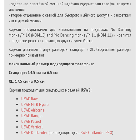
- отделение с застёжкой-молнией надёжно удержит ваш телефон во время
движения;
- второе отделение с сеткой для быстрого и лёгкого доступа к салфеткам
или к другой мелочи.
Карман предназначен для использования на подвесках No Dancing
Monkey™ 1.0 (NDM1.0) and "No Dancing Monkey™ 1.1 (NDM 1.1) и крепится
к подвеске рюкзака с помощью двух липучек Velcro
Карман доступен в двух размерах: стандарт и XL. Следующие размеры
примерно показывают
максимальный размер подходящего телефона:
Стандарт: 14.5 см на 6.5 см
XL: 17.5 см на 9.5 см
Карман подходит для следующих моделей
USWE
:
USWE Raw
USWE MTB Hydro
USWE Airborne
USWE Ranger
USWE Patriot
USWE Vertical
USWE Outlander
(не подходит для
USWE Outlander PRO
)