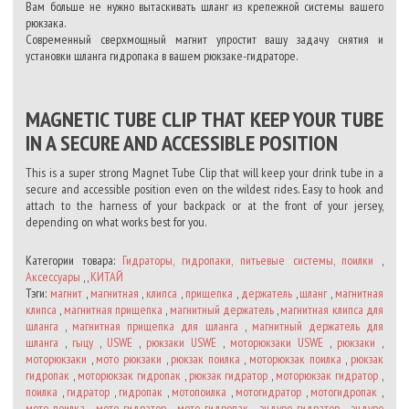
Вам больше не нужно вытаскивать шланг из крепежной системы вашего
рюкзака.
Современный сверхмощный магнит упростит вашу задачу снятия и
установки шланга гидропака в вашем рюкзаке-гидраторе.
MAGNETIC TUBE CLIP THAT KEEP YOUR TUBE
IN A SECURE AND ACCESSIBLE POSITION
This is a super strong Magnet Tube Clip that will keep your drink tube in a
secure and accessible position even on the wildest rides. Easy to hook and
attach to the harness of your backpack or at the front of your jersey,
depending on what works best for you.
Категории товара:
Гидраторы, гидропаки, питьевые системы, поилки
,
Аксессуары
, ,
КИТАЙ
Тэги:
магнит
,
магнитная
,
клипса
,
прищепка
,
держатель
,
шланг
,
магнитная
клипса
,
магнитная прищепка
,
магнитный держатель
,
магнитная клипса для
шланга
,
магнитная прищепка для шланга
,
магнитный держатель для
шланга
,
гыцу
,
USWE
,
рюкзаки USWE
,
моторюкзаки USWE
,
рюкзаки
,
моторюкзаки
,
мото рюкзаки
,
рюкзак поилка
,
моторюкзак поилка
,
рюкзак
гидропак
,
моторюкзак гидропак
,
рюкзак гидратор
,
моторюкзак гидратор
,
поилка
,
гидратор
,
гидропак
,
мотопоилка
,
мотогидратор
,
мотогидропак
,
мото поилка
,
мото гидратор
,
мото гидропак
,
эндуро гидратор
,
эндуро