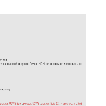
омики.
е на высокой скорости. Ремни NDM не сковывают движения и не
ипировку.
рюкзак USWE Epic
,
рюкзак USWE
,
рюкзак Epic 12
,
моторюкзак USWE