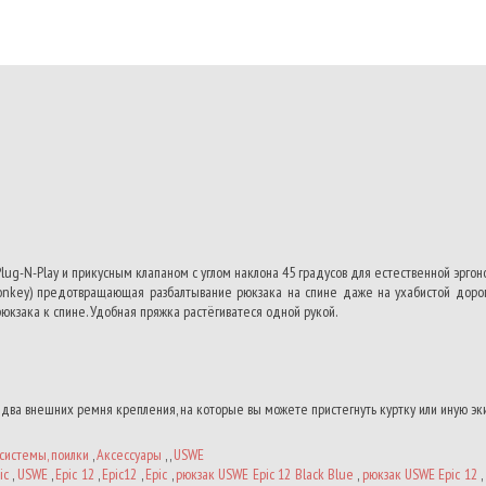
 Plug-N-Play и прикусным клапаном с углом наклона 45 градусов для естественной эргон
nkey) предотвращающая разбалтывание рюкзака на спине даже на ухабистой дорог
кзака к спине. Удобная пряжка растёгиватеся одной рукой.
 два внешних ремня крепления, на которые вы можете пристегнуть куртку или иную эк
системы, поилки
,
Аксессуары
, ,
USWE
ic
,
USWE
,
Epic 12
,
Epic12
,
Epic
,
рюкзак USWE Epic 12 Black Blue
,
рюкзак USWE Epic 12
,