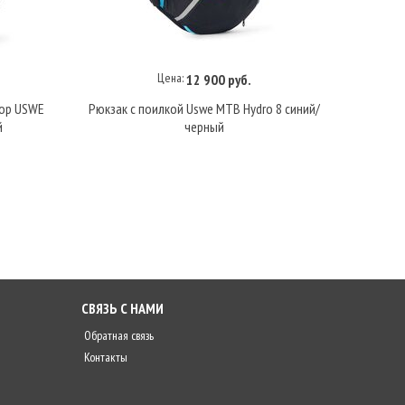
Цена:
12 900 руб.
В корзину
тор USWE
Рюкзак с поилкой Uswe MTB Hydro 8 синий/
USWE 
й
черный
СВЯЗЬ С НАМИ
Обратная связь
Контакты