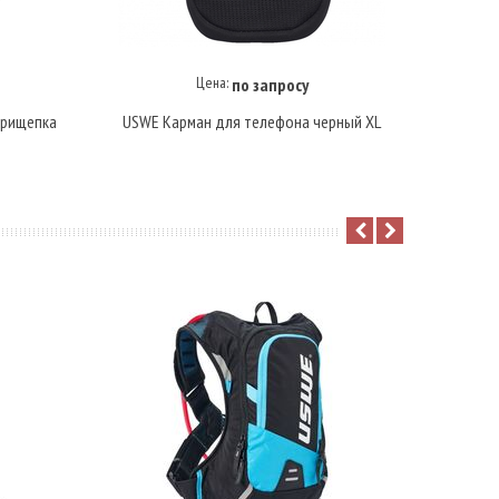
Цена:
по запросу
Купить под заказ
прищепка
USWE Карман для телефона черный XL
USWE