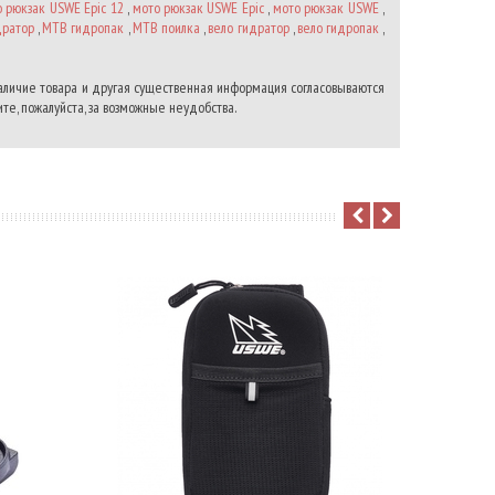
 рюкзак USWE Epic 12
,
мото рюкзак USWE Epic
,
мото рюкзак USWE
,
дратор
,
MTB гидропак
,
MTB поилка
,
вело гидратор
,
вело гидропак
,
наличие товара и другая существенная информация согласовываются
те, пожалуйста, за возможные неудобства.