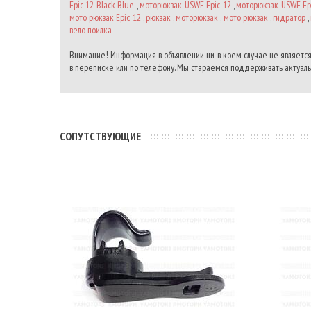
Epic 12 Black Blue
,
моторюкзак USWE Epic 12
,
моторюкзак USWE Ep
мото рюкзак Epic 12
,
рюкзак
,
моторюкзак
,
мото рюкзак
,
гидратор
,
вело поилка
Внимание! Информация в объявлении ни в коем случае не является
в переписке или по телефону. Мы стараемся поддерживать актуальн
CОПУТСТВУЮЩИЕ