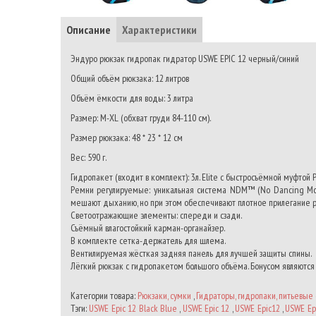
Описание
Характеристики
Эндуро рюкзак гидропак гидратор USWE EPIC 12 черный/синий
Общий объём рюкзака: 12 литров
Объём ёмкости для воды: 3 литра
Размер: M-XL (обхват груди 84-110 см).
Размер рюкзака: 48 * 23 * 12 см
Вес: 590 г.
Гидропакет (входит в комплект): 3л. Elite с быстросъёмной муфтой
Ремни регулируемые: уникальная система NDM™ (No Dancing Mo
мешают дыханию, но при этом обеспечивают плотное прилегание рю
Светоотражающие элементы: спереди и сзади.
Съёмный влагостойкий карман-органайзер.
В комплекте сетка-держатель для шлема.
Вентилируемая жёсткая задняя панель для лучшей защиты спины.
Лёгкий рюкзак с гидропакетом большого объёма. Бонусом являются
Категории товара:
Рюкзаки, сумки
,
Гидраторы, гидропаки, питьевые 
Тэги:
USWE Epic 12 Black Blue
,
USWE Epic 12
,
USWE Epic12
,
USWE Ep