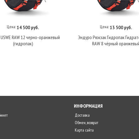
Цена:
Цена:
14 500 руб.
13 500 руб.
В корзину
В корзину
 USWE RAW 12 черно-оранжевый
Эндуро Рюкзак Гидропак Гидра
(гидропак)
RAW 8 чёрный оранжевы
ИНФОРМАЦИЯ
бинет
Доставка
Обмен, возврат
Карта сайта