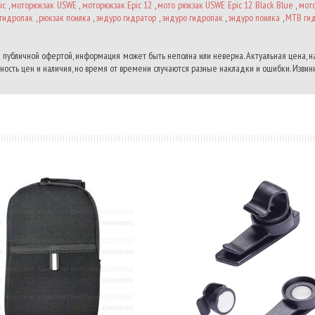
ic
,
моторюкзак USWE
,
моторюкзак Epic 12
,
мото рюкзак USWE Epic 12 Black Blue
,
мото
гидропак
,
рюкзак поилка
,
эндуро гидратор
,
эндуро гидропак
,
эндуро поилка
,
MTB ги
 публичной офертой, информация может быть неполна или неверна. Актуальная цена, 
ость цен и наличия, но время от времени случаются разные накладки и ошибки. Извини