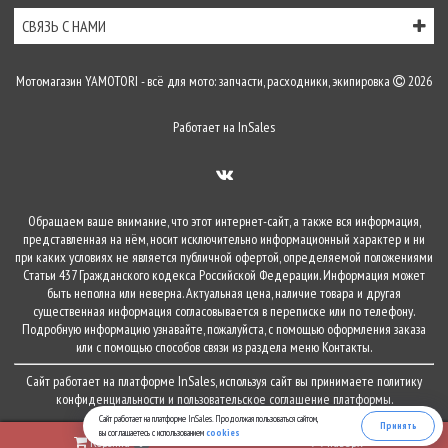
СВЯЗЬ С НАМИ
Мотомагазин YAMOTORI - всё для мото: запчасти, расходники, экипировка
2026
Работает на
InSales
Обращаем ваше внимание, что этот интернет-сайт, а также вся информация,
представленная на нём, носит исключительно информационный характер и ни
при каких условиях не является публичной офертой, определяемой положениями
Статьи 437 Гражданского кодекса Российской Федерации. Информация может
быть неполна или неверна. Актуальная цена, наличие товара и другая
существенная информация согласовывается в переписке или по телефону.
Подробную информацию узнавайте, пожалуйста, с помощью оформления заказа
или с помощью способов связи из раздела меню
Контакты
.
Сайт работает на платформе
InSales
, используя сайт вы принимаете
политику
конфиденциальности
и
пользовательское соглашение
платформы.
Сайт работает на платформе InSales. Продолжая пользоваться сайтом,
Принять
вы соглашаетесь с использованием
cookies
Корзина
наверх
0