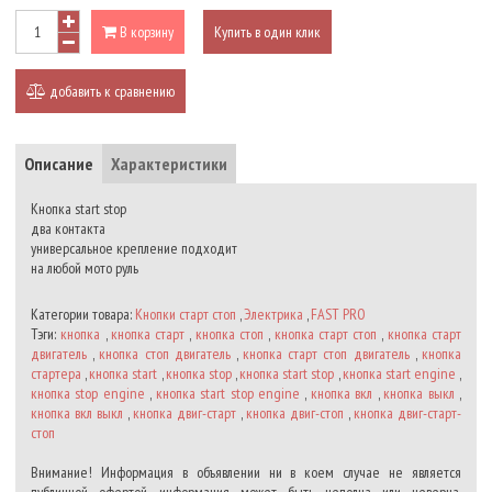
В корзину
Купить в один клик
добавить к сравнению
Описание
Характеристики
Кнопка start stop
два контакта
универсальное крепление подходит
на любой мото руль
Категории товара:
Кнопки старт стоп
,
Электрика
,
FAST PRO
Тэги:
кнопка
,
кнопка старт
,
кнопка стоп
,
кнопка старт стоп
,
кнопка старт
двигатель
,
кнопка стоп двигатель
,
кнопка старт стоп двигатель
,
кнопка
стартера
,
кнопка start
,
кнопка stop
,
кнопка start stop
,
кнопка start engine
,
кнопка stop engine
,
кнопка start stop engine
,
кнопка вкл
,
кнопка выкл
,
кнопка вкл выкл
,
кнопка двиг-старт
,
кнопка двиг-стоп
,
кнопка двиг-старт-
стоп
Внимание! Информация в объявлении ни в коем случае не является