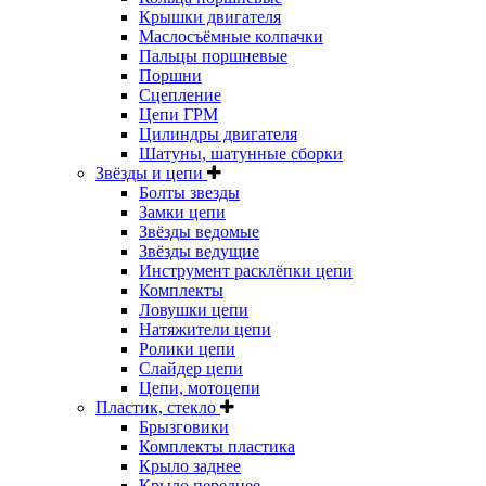
Крышки двигателя
Маслосъёмные колпачки
Пальцы поршневые
Поршни
Сцепление
Цепи ГРМ
Цилиндры двигателя
Шатуны, шатунные сборки
Звёзды и цепи
Болты звезды
Замки цепи
Звёзды ведомые
Звёзды ведущие
Инструмент расклёпки цепи
Комплекты
Ловушки цепи
Натяжители цепи
Ролики цепи
Слайдер цепи
Цепи, мотоцепи
Пластик, стекло
Брызговики
Комплекты пластика
Крыло заднее
Крыло переднее