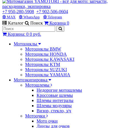
+7 950-280-5908
+7 902-506-0604
🟢 MAX
🟢 WhatsApp
🔵 Telegram
Каталог
Поиск
Корзина
0
Корзина
:
0
0 руб.
Мотоциклы
Мотоциклы BMW
Мотоциклы HONDA
Мотоциклы KAWASAKI
Мотоциклы KTM
Мотоциклы SUZUKI
Мотоциклы YAMAHA
Мотоэкипировка
Мотошлемы
Недорогие мотошлемы
Кроссовые шлемы
Шлемы интегралы
Шлемы модуляры
Визор, стекло, з/ч
Мотоочки
Мото очки
Линзы для очков