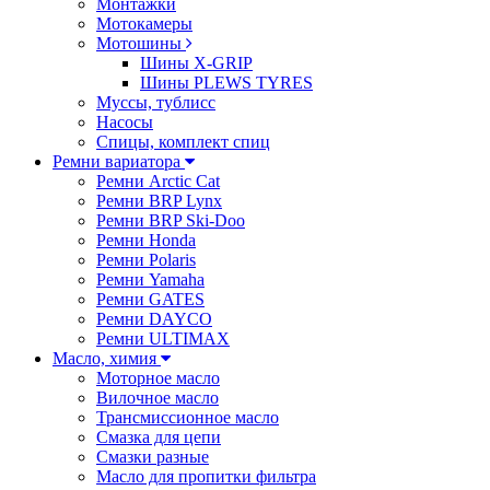
Монтажки
Мотокамеры
Мотошины
Шины X-GRIP
Шины PLEWS TYRES
Муссы, тублисс
Насосы
Спицы, комплект спиц
Ремни вариатора
Ремни Arctic Cat
Ремни BRP Lynx
Ремни BRP Ski-Doo
Ремни Honda
Ремни Polaris
Ремни Yamaha
Ремни GATES
Ремни DAYCO
Ремни ULTIMAX
Масло, химия
Моторное масло
Вилочное масло
Трансмиссионное масло
Смазка для цепи
Смазки разные
Масло для пропитки фильтра