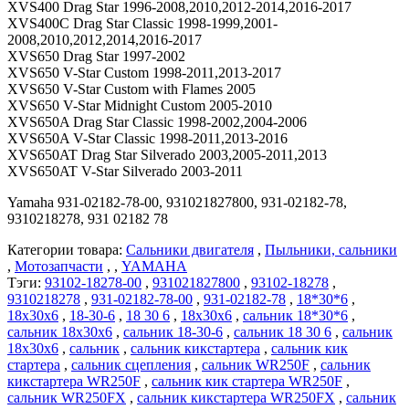
XVS400 Drag Star 1996-2008,2010,2012-2014,2016-2017
XVS400C Drag Star Classic 1998-1999,2001-
2008,2010,2012,2014,2016-2017
XVS650 Drag Star 1997-2002
XVS650 V-Star Custom 1998-2011,2013-2017
XVS650 V-Star Custom with Flames 2005
XVS650 V-Star Midnight Custom 2005-2010
XVS650A Drag Star Classic 1998-2002,2004-2006
XVS650A V-Star Classic 1998-2011,2013-2016
XVS650AT Drag Star Silverado 2003,2005-2011,2013
XVS650AT V-Star Silverado 2003-2011
Yamaha
931-02182-78-00, 931021827800, 931-02182-78,
9310218278, 931 02182 78
Категории товара:
Сальники двигателя
,
Пыльники, сальники
,
Мотозапчасти
, ,
YAMAHA
Тэги:
93102-18278-00
,
931021827800
,
93102-18278
,
9310218278
,
931-02182-78-00
,
931-02182-78
,
18*30*6
,
18x30x6
,
18-30-6
,
18 30 6
,
18х30х6
,
сальник 18*30*6
,
сальник 18x30x6
,
сальник 18-30-6
,
сальник 18 30 6
,
сальник
18х30х6
,
сальник
,
сальник кикстартера
,
сальник кик
стартера
,
сальник сцепления
,
сальник WR250F
,
сальник
кикстартера WR250F
,
сальник кик стартера WR250F
,
сальник WR250FX
,
сальник кикстартера WR250FX
,
сальник