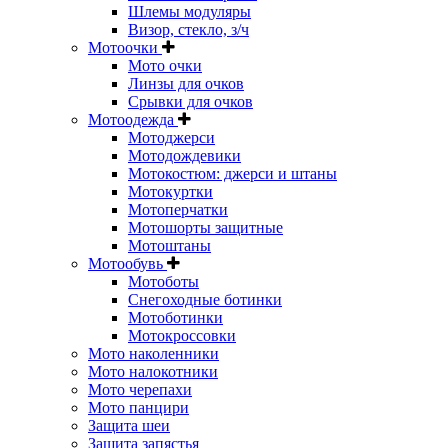
Шлемы модуляры
Визор, стекло, з/ч
Мотоочки
Мото очки
Линзы для очков
Срывки для очков
Мотоодежда
Мотоджерси
Мотодождевики
Мотокостюм: джерси и штаны
Мотокуртки
Мотоперчатки
Мотошорты защитные
Мотоштаны
Мотообувь
Мотоботы
Снегоходные ботинки
Мотоботинки
Мотокроссовки
Мото наколенники
Мото налокотники
Мото черепахи
Мото панцири
Защита шеи
Защита запястья