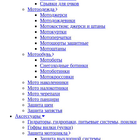
Срывки для очков
Мотоодежда
Мотоджерси
Мотодождевики
Мотокостюм: джерси и штаны
Мотокуртки
Мотоперчатки
Мотошорты защитные
Мотоштаны
Мотообувь
Мотоботы
Снегоходные ботинки
Мотоботинки
Мотокроссовки
Мото наколенники
Мото налокотники
Мото черепахи
Мото панцири
Защита шеи
Защита запястья
Аксессуары
Гидраторы, гидропаки, питьевые системы, поилки
Гофры вилки (чулки)
Защита мотоцикла
Защита выхлопной системы