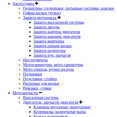
Аксессуары
Гидраторы, гидропаки, питьевые системы, поилки
Гофры вилки (чулки)
Защита мотоцикла
Защита выхлопной системы
Защита звезды
Защита картера двигателя
Защита крышек двигателя
Защита маятника
Защита перьев вилки
Защита радиатора
Защита рук, рычагов
Инструменты
Мотогарнитуры, мото гарнитуры
Мото грипсы, ручки на руль
Подножки
Подставки, стойки
Распорки для вилки
Рюкзаки, сумки
Мотозапчасти
Выхлопная система
Двигатель, запчасти двигателя
Клапаны впускные, выпускные
Коленвалы, коленчатые валы
Кольца поршневые