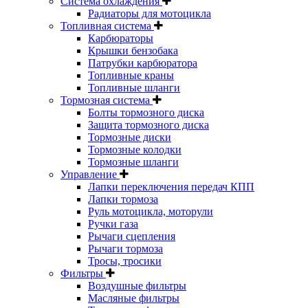
Система охлаждения
Радиаторы для мотоцикла
Топливная система
Карбюраторы
Крышки бензобака
Патрубки карбюратора
Топливные краны
Топливные шланги
Тормозная система
Болты тормозного диска
Защита тормозного диска
Тормозные диски
Тормозные колодки
Тормозные шланги
Управление
Лапки переключения передач КПП
Лапки тормоза
Руль мотоцикла, моторули
Ручки газа
Рычаги сцепления
Рычаги тормоза
Тросы, тросики
Фильтры
Воздушные фильтры
Масляные фильтры