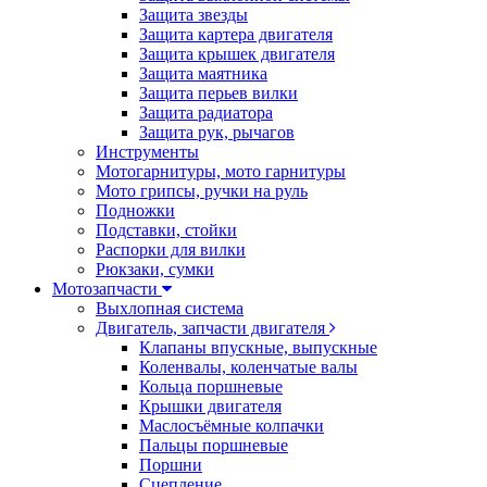
Защита звезды
Защита картера двигателя
Защита крышек двигателя
Защита маятника
Защита перьев вилки
Защита радиатора
Защита рук, рычагов
Инструменты
Мотогарнитуры, мото гарнитуры
Мото грипсы, ручки на руль
Подножки
Подставки, стойки
Распорки для вилки
Рюкзаки, сумки
Мотозапчасти
Выхлопная система
Двигатель, запчасти двигателя
Клапаны впускные, выпускные
Коленвалы, коленчатые валы
Кольца поршневые
Крышки двигателя
Маслосъёмные колпачки
Пальцы поршневые
Поршни
Сцепление