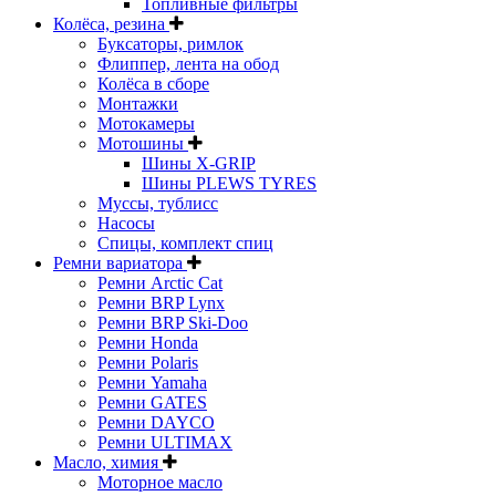
Топливные фильтры
Колёса, резина
Буксаторы, римлок
Флиппер, лента на обод
Колёса в сборе
Монтажки
Мотокамеры
Мотошины
Шины X-GRIP
Шины PLEWS TYRES
Муссы, тублисс
Насосы
Спицы, комплект спиц
Ремни вариатора
Ремни Arctic Cat
Ремни BRP Lynx
Ремни BRP Ski-Doo
Ремни Honda
Ремни Polaris
Ремни Yamaha
Ремни GATES
Ремни DAYCO
Ремни ULTIMAX
Масло, химия
Моторное масло