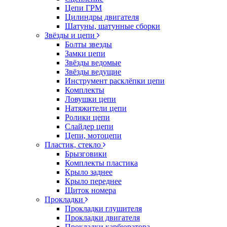
Цепи ГРМ
Цилиндры двигателя
Шатуны, шатунные сборки
Звёзды и цепи
Болты звезды
Замки цепи
Звёзды ведомые
Звёзды ведущие
Инструмент расклёпки цепи
Комплекты
Ловушки цепи
Натяжители цепи
Ролики цепи
Слайдер цепи
Цепи, мотоцепи
Пластик, стекло
Брызговики
Комплекты пластика
Крыло заднее
Крыло переднее
Щиток номера
Прокладки
Прокладки глушителя
Прокладки двигателя
Прокладки карбюратора