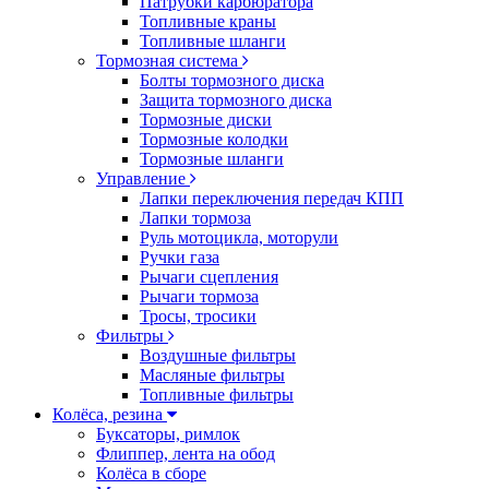
Патрубки карбюратора
Топливные краны
Топливные шланги
Тормозная система
Болты тормозного диска
Защита тормозного диска
Тормозные диски
Тормозные колодки
Тормозные шланги
Управление
Лапки переключения передач КПП
Лапки тормоза
Руль мотоцикла, моторули
Ручки газа
Рычаги сцепления
Рычаги тормоза
Тросы, тросики
Фильтры
Воздушные фильтры
Масляные фильтры
Топливные фильтры
Колёса, резина
Буксаторы, римлок
Флиппер, лента на обод
Колёса в сборе