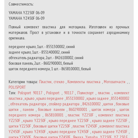
Совместимость:
YAMAHA YZ250F 06-09
YAMAHA YZ450F 06-09
Полный комплект пластика для мотоцикла. Изготовлен из прочных
материалов. Прост в установке и в точности сохраняет аэродинамику
оригинала.
переднее крыло, 1шт. - 8551300002, синий
заднее крыло, 1шт. - 8551400002, синий
обтекатель радиатора, 2шт. - 8426100002, синий
боковая панель, 2шт. - 8602900001, белый
щиток переднего номера, 1 шт. - 8658100001, белый
Категории товара:
Пластик, стекло
,
Комплекты пластика
,
Мотозапчасти
, ,
POLISPORT
Тэги:
Polisport 90117
,
Polisport
,
90117
,
Полиспорт
,
пластик
,
комплект
пластика
,
крыло
,
крыло переднее
,
8551300002
,
крыло заднее
,
8551400002
,
обтекатель радиатора
,
спойлер радиатора
,
8426100002
,
щитки
,
боковые
щитки
,
панели
,
боковые панели
,
8602900001
,
щиток номера
,
щиток
переднего номера
,
8658100001
,
пластик YZ250F
,
комплект пластика
YZ250F
,
крыло YZ250F
,
крыло переднее YZ250F
,
крыло заднее YZ250F
,
щитки YZ250F
,
боковые щитки YZ250F
,
пластик YZ450F
,
комплект пластика
YZ450F
,
крыло YZ450F
,
крыло переднее YZ450F
,
крыло заднее YZ450F
,
щитки YZ450F
,
боковые щитки YZ450F
,
Ямаха
,
Yamaha
,
YZ250F
,
YZ 250 F
,