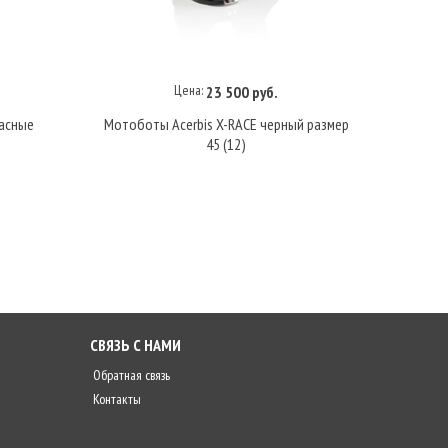
Цена:
23 500 руб.
В корзину
асные
Мотоботы Acerbis X-RACE черный размер
Мотоб
45 (12)
Р
СВЯЗЬ С НАМИ
Обратная связь
Контакты