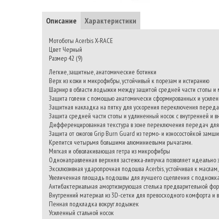
Описание
Характеристики
Мотоботы Acerbis X-RACE
Цвет Черный
Размер 42 (9)
Легкие, защитные, анатомические ботинки
Верх из кожи и микрофибры, устойчивый к порезам и истиранию
Шарнир в области лодыжки между защитой средней части стопы и м
Защита голени с помощью анатомически сформированных и усиле
Защитная накладка на пятку для ускорения переключения передач
Защита средней части стопы и удлиненный носок с внутренней и в
Дифференцированная текстура в зоне переключения передач для
Защита от ожогов Grip Burn Guard из термо- и износостойкой замши
Крепится четырьмя большими алюминиевыми рычагами.
Мягкая и обволакивающая гетра из микрофибры
Однонаправленная верхняя застежка-липучка позволяет идеально за
Эксклюзивная ударопрочная подошва Acerbis, устойчивая к маслам
Увеличенная площадь подошвы для лучшего сцепления с подножк
Антибактериальная амортизирующая стелька предварительной фо
Внутренний материал из 3D-сетки для превосходного комфорта и в
Пенная подкладка вокруг лодыжек
Усиленный стальной носок