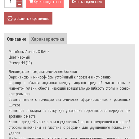
Купить под заказ
Купить в один клик
добавить к сравнению
Описание
Характеристики
Мотоботы Acerbis X-RACE
Цвет Черный
Размер 44 (11)
Легкие, защитные, анатомические ботинки
Верх из кожи и микрофибры, устойчивый к порезам и истиранию
Шарнир в области лодыжки между защитой средней части стопы и
манжетой голени, обеспечивающий вращательную гибкость стопы и осевой
контроль ноги
Защита голени с помощью анатомически сформированных и усиленных
щитков
Защитная накладка на пятку для ускорения переключения передач при
трогании с места
Защита средней части стопы и удлиненный носок с внутренней и внешней
стороны выполнены из пластика с ребрами для улучшенного поглощения
ударов.
Дифференцированная текстура в зоне переключения передач для