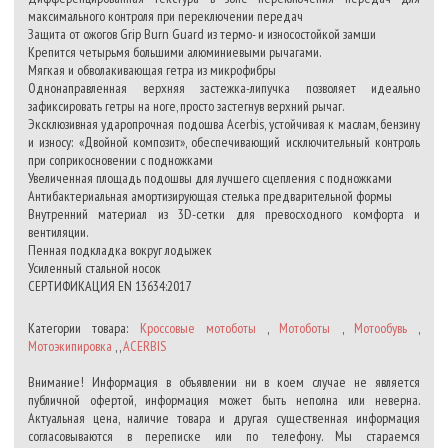
максимального контроля при переключении передач
Защита от ожогов Grip Burn Guard из термо- и износостойкой замши
Крепится четырьмя большими алюминиевыми рычагами.
Мягкая и обволакивающая гетра из микрофибры
Однонаправленная верхняя застежка-липучка позволяет идеально
зафиксировать гетры на ноге, просто застегнув верхний рычаг.
Эксклюзивная ударопрочная подошва Acerbis, устойчивая к маслам, бензину
и износу: «Двойной композит», обеспечивающий исключительный контроль
при соприкосновении с подножками
Увеличенная площадь подошвы для лучшего сцепления с подножками
Антибактериальная амортизирующая стелька предварительной формы
Внутренний материал из 3D-сетки для превосходного комфорта и
вентиляции.
Пенная подкладка вокруг лодыжек
Усиленный стальной носок
СЕРТИФИКАЦИЯ EN 13634:2017
Категории товара:
Кроссовые мотоботы
,
Мотоботы
,
Мотообувь
,
Мотоэкипировка
, ,
ACERBIS
Внимание! Информация в объявлении ни в коем случае не является
публичной офертой, информация может быть неполна или неверна.
Актуальная цена, наличие товара и другая существенная информация
согласовываются в переписке или по телефону. Мы стараемся