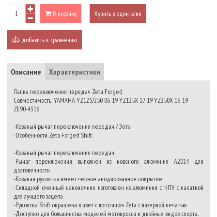
В корзину
Купить в один клик
добавить к сравнению
Описание
Характеристики
Лапка переключения передач Zeta Forged
Совместимость: YAMAHA YZ125/250 06-19 YZ125X 17-19 YZ250X 16-19
ZE90-4316
-Кованый рычаг переключения передач / Зета
-Особенности Zeta Forged Shift:
-Кованый рычаг переключения передач
-Рычаг переключения выполнен из кованого алюминия A2014 для
долговечности
-Кованая рукоятка имеет черное анодированное покрытие
-Складной сменный наконечник изготовлен из алюминия с ЧПУ с накаткой
для лучшего зацепа
-Рукоятка Shift окрашена в цвет с логотипом Zeta с лазерной печатью
-Доступно для большинства моделей мотокросса и двойных видов спорта.