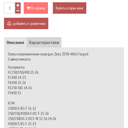
В корзину
Купить в один клик
добавить к сравнению
Описание
Характеристики
Лапка переключения передач Zeta ZE90-4426 Forged
Совместимость:
Husqwarna
FC250/350/450 23-26
FC450 14-15
FX450 23-26
FE250-501 14-16
FS450 15
KTM
250SX-F/XC-F 11-12
250/350/450SX-F/XC-F 23-26
250/350EXC-F/XCF-W 12-16 24-26
450SX-F/XC-F 13-15