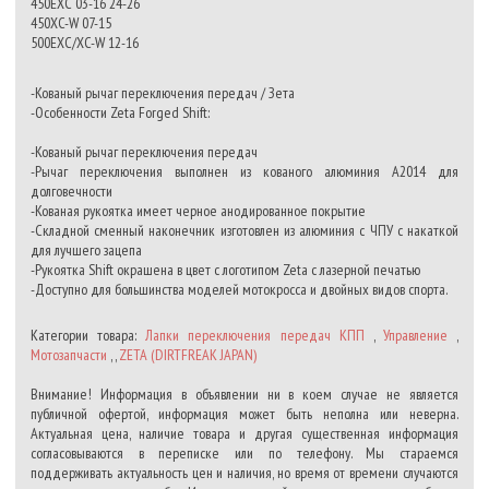
450EXC 03-16 24-26
450XC-W 07-15
500EXC/XC-W 12-16
-Кованый рычаг переключения передач / Зета
-Особенности Zeta Forged Shift:
-Кованый рычаг переключения передач
-Рычаг переключения выполнен из кованого алюминия A2014 для
долговечности
-Кованая рукоятка имеет черное анодированное покрытие
-Складной сменный наконечник изготовлен из алюминия с ЧПУ с накаткой
для лучшего зацепа
-Рукоятка Shift окрашена в цвет с логотипом Zeta с лазерной печатью
-Доступно для большинства моделей мотокросса и двойных видов спорта.
Категории товара:
Лапки переключения передач КПП
,
Управление
,
Мотозапчасти
, ,
ZETA (DIRTFREAK JAPAN)
Внимание! Информация в объявлении ни в коем случае не является
публичной офертой, информация может быть неполна или неверна.
Актуальная цена, наличие товара и другая существенная информация
согласовываются в переписке или по телефону. Мы стараемся
поддерживать актуальность цен и наличия, но время от времени случаются