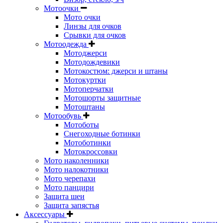
Мотоочки
Мото очки
Линзы для очков
Срывки для очков
Мотоодежда
Мотоджерси
Мотодождевики
Мотокостюм: джерси и штаны
Мотокуртки
Мотоперчатки
Мотошорты защитные
Мотоштаны
Мотообувь
Мотоботы
Снегоходные ботинки
Мотоботинки
Мотокроссовки
Мото наколенники
Мото налокотники
Мото черепахи
Мото панцири
Защита шеи
Защита запястья
Аксессуары