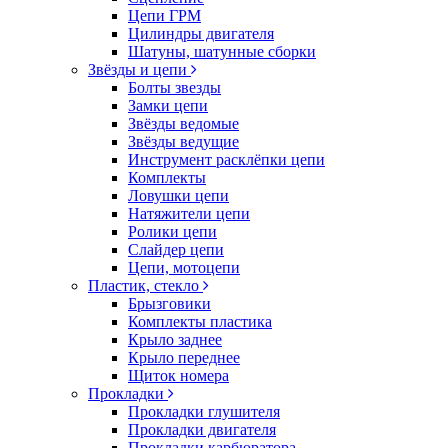
Цепи ГРМ
Цилиндры двигателя
Шатуны, шатунные сборки
Звёзды и цепи
Болты звезды
Замки цепи
Звёзды ведомые
Звёзды ведущие
Инструмент расклёпки цепи
Комплекты
Ловушки цепи
Натяжители цепи
Ролики цепи
Слайдер цепи
Цепи, мотоцепи
Пластик, стекло
Брызговики
Комплекты пластика
Крыло заднее
Крыло переднее
Щиток номера
Прокладки
Прокладки глушителя
Прокладки двигателя
Прокладки карбюратора