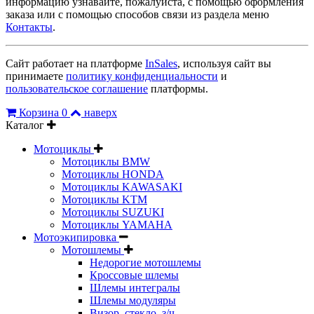
информацию узнавайте, пожалуйста, с помощью оформления
заказа или с помощью способов связи из раздела меню
Контакты
.
Сайт работает на платформе
InSales
, используя сайт вы
принимаете
политику конфиденциальности
и
пользовательское соглашение
платформы.
Корзина
0
наверх
Каталог
Мотоциклы
Мотоциклы BMW
Мотоциклы HONDA
Мотоциклы KAWASAKI
Мотоциклы KTM
Мотоциклы SUZUKI
Мотоциклы YAMAHA
Мотоэкипировка
Мотошлемы
Недорогие мотошлемы
Кроссовые шлемы
Шлемы интегралы
Шлемы модуляры
Визор, стекло, з/ч