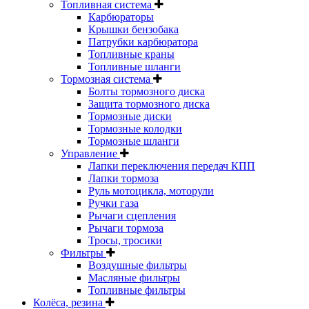
Топливная система
Карбюраторы
Крышки бензобака
Патрубки карбюратора
Топливные краны
Топливные шланги
Тормозная система
Болты тормозного диска
Защита тормозного диска
Тормозные диски
Тормозные колодки
Тормозные шланги
Управление
Лапки переключения передач КПП
Лапки тормоза
Руль мотоцикла, моторули
Ручки газа
Рычаги сцепления
Рычаги тормоза
Тросы, тросики
Фильтры
Воздушные фильтры
Масляные фильтры
Топливные фильтры
Колёса, резина