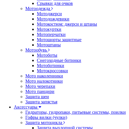
Срывки для очков
Мотоодежда
Мотоджерси
Мотодождевики
Мотокостюм: джерси и штаны
Мотокуртки
Мотоперчатки
Мотошорты защитные
Мотоштаны
Мотообувь
Мотоботы
Снегоходные ботинки
Мотоботинки
Мотокроссовки
Мото наколенники
Мото налокотники
Мото черепахи
Мото панцири
Защита шеи
Защита запястья
Аксессуары
Гидраторы, гидропаки, питьевые системы, поилки
Гофры вилки (чулки)
Защита мотоцикла
Защита выхлопной системы