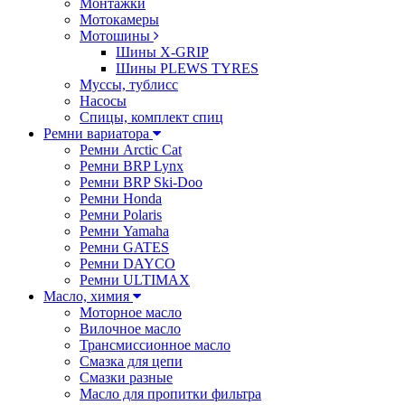
Монтажки
Мотокамеры
Мотошины
Шины X-GRIP
Шины PLEWS TYRES
Муссы, тублисс
Насосы
Спицы, комплект спиц
Ремни вариатора
Ремни Arctic Cat
Ремни BRP Lynx
Ремни BRP Ski-Doo
Ремни Honda
Ремни Polaris
Ремни Yamaha
Ремни GATES
Ремни DAYCO
Ремни ULTIMAX
Масло, химия
Моторное масло
Вилочное масло
Трансмиссионное масло
Смазка для цепи
Смазки разные
Масло для пропитки фильтра