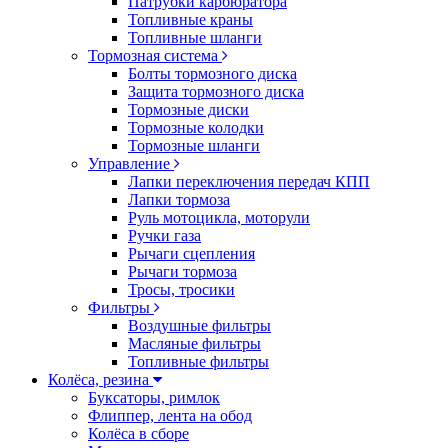
Патрубки карбюратора
Топливные краны
Топливные шланги
Тормозная система
Болты тормозного диска
Защита тормозного диска
Тормозные диски
Тормозные колодки
Тормозные шланги
Управление
Лапки переключения передач КПП
Лапки тормоза
Руль мотоцикла, моторули
Ручки газа
Рычаги сцепления
Рычаги тормоза
Тросы, тросики
Фильтры
Воздушные фильтры
Масляные фильтры
Топливные фильтры
Колёса, резина
Буксаторы, римлок
Флиппер, лента на обод
Колёса в сборе