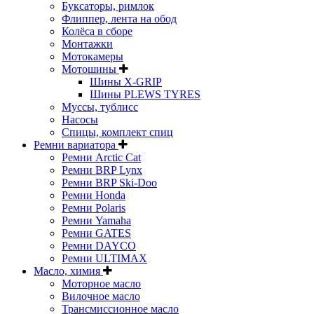
Буксаторы, римлок
Флиппер, лента на обод
Колёса в сборе
Монтажки
Мотокамеры
Мотошины
Шины X-GRIP
Шины PLEWS TYRES
Муссы, тублисс
Насосы
Спицы, комплект спиц
Ремни вариатора
Ремни Arctic Cat
Ремни BRP Lynx
Ремни BRP Ski-Doo
Ремни Honda
Ремни Polaris
Ремни Yamaha
Ремни GATES
Ремни DAYCO
Ремни ULTIMAX
Масло, химия
Моторное масло
Вилочное масло
Трансмиссионное масло