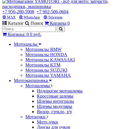
+7 950-280-5908
+7 902-506-0604
🟢 MAX
🟢 WhatsApp
🔵 Telegram
Каталог
Поиск
Корзина
0
Корзина
:
0
0 руб.
Мотоциклы
Мотоциклы BMW
Мотоциклы HONDA
Мотоциклы KAWASAKI
Мотоциклы KTM
Мотоциклы SUZUKI
Мотоциклы YAMAHA
Мотоэкипировка
Мотошлемы
Недорогие мотошлемы
Кроссовые шлемы
Шлемы интегралы
Шлемы модуляры
Визор, стекло, з/ч
Мотоочки
Мото очки
Линзы для очков