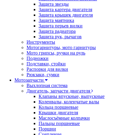
Защита звезды
Защита картера двигателя
Защита крышек двигателя
Защита маятника
Защита перьев вилки
Защита радиатора
Защита рук, рычагов
Инструменты
Мотогарнитуры, мото гарнитуры
Мото грипсы, ручки на руль
Подножки
Подставки, стойки
Распорки для вилки
Рюкзаки, сумки
Мотозапчасти
Выхлопная система
Двигатель, запчасти двигателя
Клапаны впускные, выпускные
Коленвалы, коленчатые валы
Кольца поршневые
Крышки двигателя
Маслосъёмные колпачки
Пальцы поршневые
Поршни
Сцепление