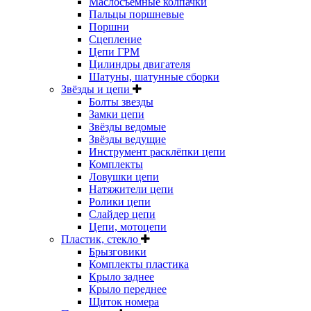
Маслосъёмные колпачки
Пальцы поршневые
Поршни
Сцепление
Цепи ГРМ
Цилиндры двигателя
Шатуны, шатунные сборки
Звёзды и цепи
Болты звезды
Замки цепи
Звёзды ведомые
Звёзды ведущие
Инструмент расклёпки цепи
Комплекты
Ловушки цепи
Натяжители цепи
Ролики цепи
Слайдер цепи
Цепи, мотоцепи
Пластик, стекло
Брызговики
Комплекты пластика
Крыло заднее
Крыло переднее
Щиток номера