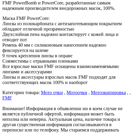
FMF PowerBomb и PowerCore, разработанные самым
надежным производителем внедорожных масок, 100%.
Маска FMF PowerCore:
Линзы из поликарбоната с антизапотевающим покрытием
обладают отличной прозрачностью
Двухслойная пена надежно контактирует с кожей лица и
отводит пот
Ремень 40 мм с силиконовым нанесением надежно
фиксируется на шлеме
9 точек крепления линзы в оправе
Совместимы с отрывными пленками
Все взрослые маски FMF оснащены взаимозаменяемыми
линзами и аксессуарами
Линзы и аксессуары взрослых масок FMF подходят для
соответствующих масок 100% и наоборот
Категории товара:
Мото очки
,
Мотоочки
,
Мотоэкипировка
, ,
FMF
Внимание! Информация в объявлении ни в коем случае не
является публичной офертой, информация может быть
неполна или неверна. Актуальная цена, наличие товара и
другая существенная информация согласовываются в
переписке или по телефону. Мы стараемся поддерживать