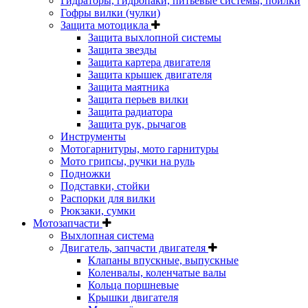
Гидраторы, гидропаки, питьевые системы, поилки
Гофры вилки (чулки)
Защита мотоцикла
Защита выхлопной системы
Защита звезды
Защита картера двигателя
Защита крышек двигателя
Защита маятника
Защита перьев вилки
Защита радиатора
Защита рук, рычагов
Инструменты
Мотогарнитуры, мото гарнитуры
Мото грипсы, ручки на руль
Подножки
Подставки, стойки
Распорки для вилки
Рюкзаки, сумки
Мотозапчасти
Выхлопная система
Двигатель, запчасти двигателя
Клапаны впускные, выпускные
Коленвалы, коленчатые валы
Кольца поршневые
Крышки двигателя