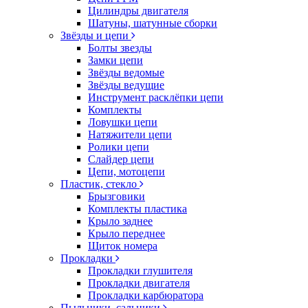
Цилиндры двигателя
Шатуны, шатунные сборки
Звёзды и цепи
Болты звезды
Замки цепи
Звёзды ведомые
Звёзды ведущие
Инструмент расклёпки цепи
Комплекты
Ловушки цепи
Натяжители цепи
Ролики цепи
Слайдер цепи
Цепи, мотоцепи
Пластик, стекло
Брызговики
Комплекты пластика
Крыло заднее
Крыло переднее
Щиток номера
Прокладки
Прокладки глушителя
Прокладки двигателя
Прокладки карбюратора
Пыльники, сальники