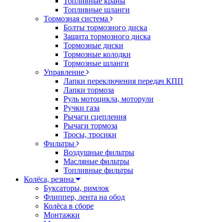
Топливные краны
Топливные шланги
Тормозная система
Болты тормозного диска
Защита тормозного диска
Тормозные диски
Тормозные колодки
Тормозные шланги
Управление
Лапки переключения передач КПП
Лапки тормоза
Руль мотоцикла, моторули
Ручки газа
Рычаги сцепления
Рычаги тормоза
Тросы, тросики
Фильтры
Воздушные фильтры
Масляные фильтры
Топливные фильтры
Колёса, резина
Буксаторы, римлок
Флиппер, лента на обод
Колёса в сборе
Монтажки