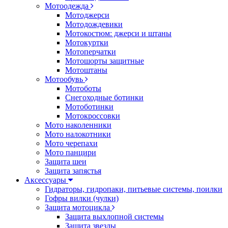
Мотоодежда
Мотоджерси
Мотодождевики
Мотокостюм: джерси и штаны
Мотокуртки
Мотоперчатки
Мотошорты защитные
Мотоштаны
Мотообувь
Мотоботы
Снегоходные ботинки
Мотоботинки
Мотокроссовки
Мото наколенники
Мото налокотники
Мото черепахи
Мото панцири
Защита шеи
Защита запястья
Аксессуары
Гидраторы, гидропаки, питьевые системы, поилки
Гофры вилки (чулки)
Защита мотоцикла
Защита выхлопной системы
Защита звезды