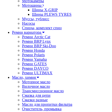
Мотокамеры
Мотошины
Шины X-GRIP
Шины PLEWS TYRES
Муссы, тублисс
Насосы
Спицы, комплект спиц
Ремни вариатора
Ремни Arctic Cat
Ремни BRP Lynx
Ремни BRP Ski-Doo
Ремни Honda
Ремни Polaris
Ремни Yamaha
Ремни GATES
Ремни DAYCO
Ремни ULTIMAX
Масло, химия
Моторное масло
Вилочное масло
Трансмиссионное масло
Смазка для цепи
Смазки разные
Масло для пропитки фильтра
Очиститель, промывка