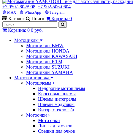
+7 950-280-5908
+7 902-506-0604
🟢 MAX
🟢 WhatsApp
🔵 Telegram
Каталог
Поиск
Корзина
0
Корзина
:
0
0 руб.
Мотоциклы
Мотоциклы BMW
Мотоциклы HONDA
Мотоциклы KAWASAKI
Мотоциклы KTM
Мотоциклы SUZUKI
Мотоциклы YAMAHA
Мотоэкипировка
Мотошлемы
Недорогие мотошлемы
Кроссовые шлемы
Шлемы интегралы
Шлемы модуляры
Визор, стекло, з/ч
Мотоочки
Мото очки
Линзы для очков
Срывки для очков