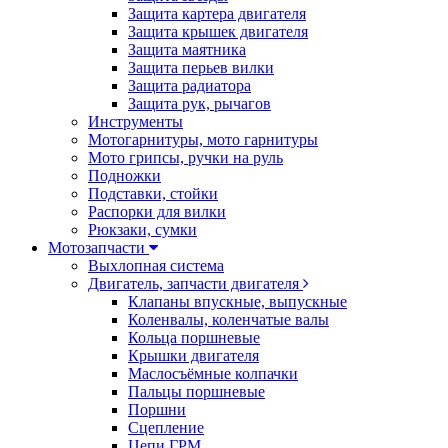
Защита картера двигателя
Защита крышек двигателя
Защита маятника
Защита перьев вилки
Защита радиатора
Защита рук, рычагов
Инструменты
Мотогарнитуры, мото гарнитуры
Мото грипсы, ручки на руль
Подножки
Подставки, стойки
Распорки для вилки
Рюкзаки, сумки
Мотозапчасти
Выхлопная система
Двигатель, запчасти двигателя
Клапаны впускные, выпускные
Коленвалы, коленчатые валы
Кольца поршневые
Крышки двигателя
Маслосъёмные колпачки
Пальцы поршневые
Поршни
Сцепление
Цепи ГРМ