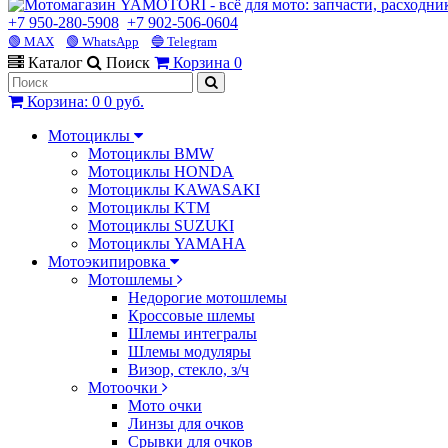
+7 950-280-5908
+7 902-506-0604
🟢 MAX
🟢 WhatsApp
🔵 Telegram
Каталог
Поиск
Корзина
0
Корзина
:
0
0 руб.
Мотоциклы
Мотоциклы BMW
Мотоциклы HONDA
Мотоциклы KAWASAKI
Мотоциклы KTM
Мотоциклы SUZUKI
Мотоциклы YAMAHA
Мотоэкипировка
Мотошлемы
Недорогие мотошлемы
Кроссовые шлемы
Шлемы интегралы
Шлемы модуляры
Визор, стекло, з/ч
Мотоочки
Мото очки
Линзы для очков
Срывки для очков