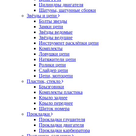
Цилиндры двигателя
Шатуны, шатунные сборки
Звёзды и цепи
Болты звезды
Замки цепи
Звёзды ведомые
Звёзды ведущие
Инструмент расклёпки цепи
Комплекты
Ловушки цепи
Натяжители цепи
Ролики цепи
Слайдер цепи
Цепи, мотоцепи
Пластик, стекло
Брызговики
Комплекты пластика
Крыло заднее
Крыло переднее
Щиток номера
Прокладки
Прокладки глушителя
Прокладки двигателя
Прокладки карбюратора
Пыльники, сальники