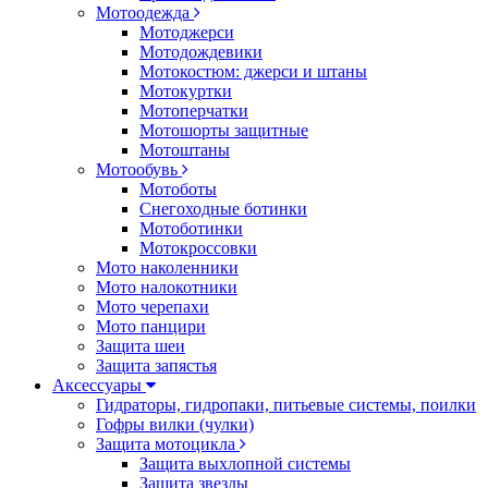
Мотоодежда
Мотоджерси
Мотодождевики
Мотокостюм: джерси и штаны
Мотокуртки
Мотоперчатки
Мотошорты защитные
Мотоштаны
Мотообувь
Мотоботы
Снегоходные ботинки
Мотоботинки
Мотокроссовки
Мото наколенники
Мото налокотники
Мото черепахи
Мото панцири
Защита шеи
Защита запястья
Аксессуары
Гидраторы, гидропаки, питьевые системы, поилки
Гофры вилки (чулки)
Защита мотоцикла
Защита выхлопной системы
Защита звезды