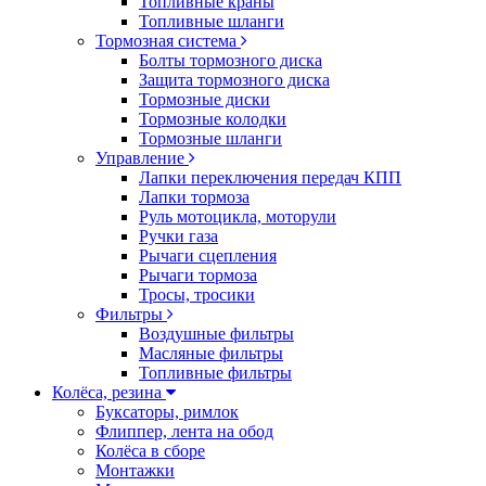
Топливные краны
Топливные шланги
Тормозная система
Болты тормозного диска
Защита тормозного диска
Тормозные диски
Тормозные колодки
Тормозные шланги
Управление
Лапки переключения передач КПП
Лапки тормоза
Руль мотоцикла, моторули
Ручки газа
Рычаги сцепления
Рычаги тормоза
Тросы, тросики
Фильтры
Воздушные фильтры
Масляные фильтры
Топливные фильтры
Колёса, резина
Буксаторы, римлок
Флиппер, лента на обод
Колёса в сборе
Монтажки