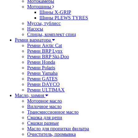
Мотокамеры
Мотошины
Шины X-GRIP
Шины PLEWS TYRES
Муссы, тублисс
Насосы
Спицы, комплект спиц
Ремни вариатора
Ремни Arctic Cat
Ремни BRP Lynx
Ремни BRP Ski-Doo
Ремни Honda
Ремни Polaris
Ремни Yamaha
Ремни GATES
Ремни DAYCO
Ремни ULTIMAX
Масло, химия
Моторное масло
Вилочное масло
Трансмиссионное масло
Смазка для цепи
Смазки разные
Масло для пропитки фильтра
Очиститель, промывка