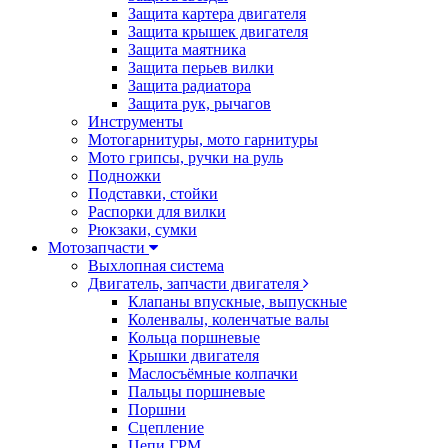
Защита картера двигателя
Защита крышек двигателя
Защита маятника
Защита перьев вилки
Защита радиатора
Защита рук, рычагов
Инструменты
Мотогарнитуры, мото гарнитуры
Мото грипсы, ручки на руль
Подножки
Подставки, стойки
Распорки для вилки
Рюкзаки, сумки
Мотозапчасти
Выхлопная система
Двигатель, запчасти двигателя
Клапаны впускные, выпускные
Коленвалы, коленчатые валы
Кольца поршневые
Крышки двигателя
Маслосъёмные колпачки
Пальцы поршневые
Поршни
Сцепление
Цепи ГРМ