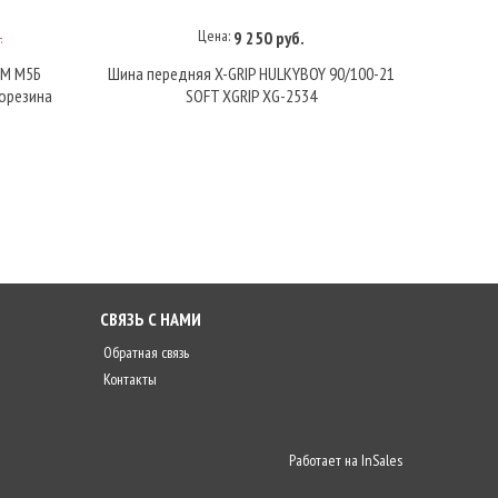
Цена:
9 250 руб.
.
В корзину
8M М5Б
Шина передняя X-GRIP HULKYBOY 90/100-21
Задня
орезина
SOFT XGRIP XG-2534
1
СВЯЗЬ С НАМИ
Обратная связь
Контакты
Работает на
InSales