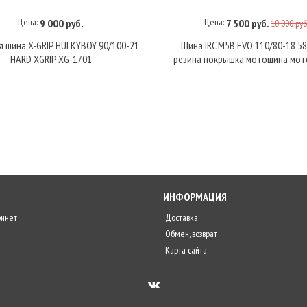
Цена:
Цена:
9 000 руб.
7 500 руб.
10 000 руб
В корзину
В корзину
 шина X-GRIP HULKYBOY 90/100-21
Шина IRC M5B EVO 110/80-18 5
HARD XGRIP XG-1701
резина покрышка мотошина мот
ИНФОРМАЦИЯ
бинет
Доставка
Обмен, возврат
Карта сайта