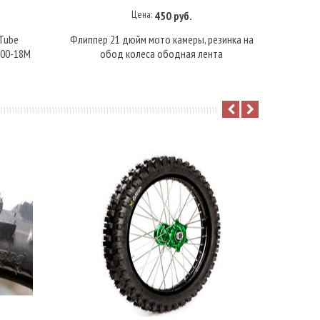
Цена:
450 руб.
В корзину
Tube
Флиппер 21 дюйм мото камеры, резинка на
Флип
100-18M
обод колеса ободная лента
резинк