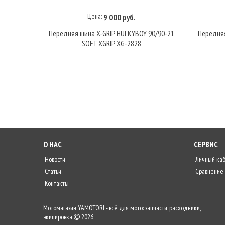
Цена:
9 000 руб.
В корзину
Передняя шина X-GRIP HULKYBOY 90/90-21
Передняя
SOFT XGRIP XG-2828
О НАС
СЕРВИС
Новости
Личный ка
Статьи
Сравнение
Контакты
Мотомагазин YAMOTORI - всё для мото: запчасти, расходники,
экипировка
2026