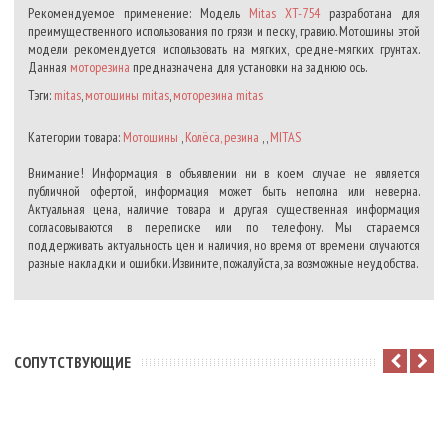
Рекомендуемое применение: Модель
Mitas XT-754
разработана для
преимущественного использования по грязи и песку, гравию. Мотошины этой
модели рекомендуется использовать на мягких, средне-мягких грунтах.
Данная
моторезина
предназначена для установки на заднюю ось.
Тэги:
mitas
,
мотошины mitas
,
моторезина mitas
Категории товара:
Мотошины
,
Колёса, резина
, ,
MITAS
Внимание! Информация в объявлении ни в коем случае не является
публичной офертой, информация может быть неполна или неверна.
Актуальная цена, наличие товара и другая существенная информация
согласовываются в переписке или по телефону. Мы стараемся
поддерживать актуальность цен и наличия, но время от времени случаются
разные накладки и ошибки. Извините, пожалуйста, за возможные неудобства.
CОПУТСТВУЮЩИЕ