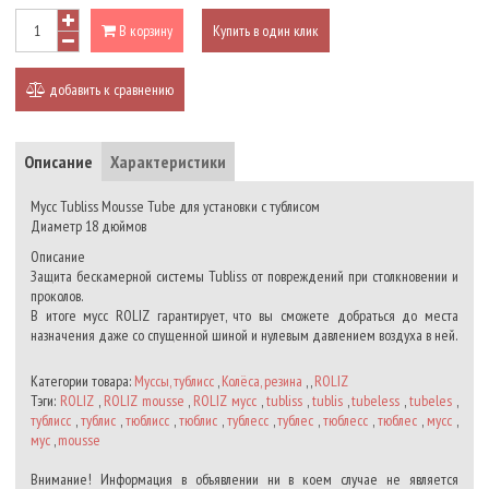
В корзину
Купить в один клик
добавить к сравнению
Описание
Характеристики
Мусс Tubliss Mousse Tube для установки с тублисом
Диаметр 18 дюймов
Описание
Защита бескамерной системы Tubliss от повреждений при столкновении и
проколов.
В итоге мусс ROLIZ гарантирует, что вы сможете добраться до места
назначения даже со спущенной шиной и нулевым давлением воздуха в ней.
Категории товара:
Муссы, тублисс
,
Колёса, резина
, ,
ROLIZ
Тэги:
ROLIZ
,
ROLIZ mousse
,
ROLIZ мусс
,
tubliss
,
tublis
,
tubeless
,
tubeles
,
тублисс
,
тублис
,
тюблисс
,
тюблис
,
тублесс
,
тублес
,
тюблесс
,
тюблес
,
мусс
,
мус
,
mousse
Внимание! Информация в объявлении ни в коем случае не является