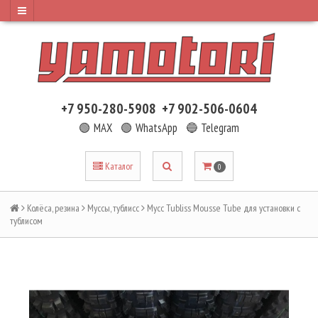
+7 950-280-5908
+7 902-506-0604
🟢 MAX
🟢 WhatsApp
🔵 Telegram
Каталог
0
Колёса, резина
Муссы, тублисс
Мусс Tubliss Mousse Tube для установки с
тублисом