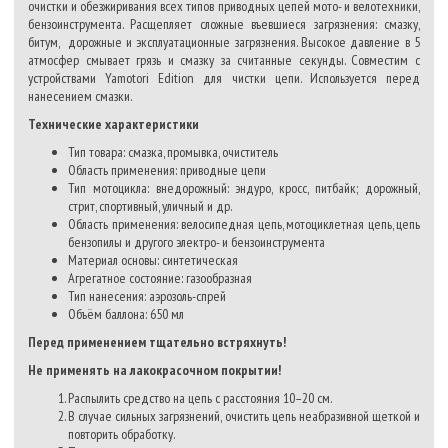
очистки и обезжиривания всех типов приводных цепей мото- и велотехники,
бензоинструмента. Расщепляет сложные въевшиеся загрязнения: смазку,
битум, дорожные и эксплуатационные загрязнения. Высокое давление в 5
атмосфер смывает грязь и смазку за считанные секунды. Совместим с
устройствами Yamotori Edition для чистки цепи. Используется перед
нанесением смазки.
Технические характеристики
Тип товара: смазка, промывка, очиститель
Область применения: приводные цепи
Тип мотоцикла: внедорожный: эндуро, кросс, питбайк; дорожный,
стрит, спортивный, уличный и др.
Область применения: велосипедная цепь, мотоциклетная цепь, цепь
бензопилы и другого электро- и бензоинструмента
Материал основы: синтетическая
Агрегатное состояние: газообразная
Тип нанесения: аэрозоль-спрей
Объём баллона: 650 мл
Перед применением тщательно встряхнуть!
Не применять на лакокрасочном покрытии!
Распылить средство на цепь с расстояния 10–20 см.
В случае сильных загрязнений, очистить цепь неабразивной щеткой и
повторить обработку.