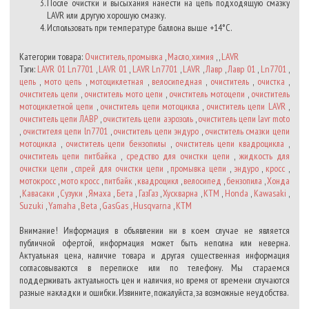
После очистки и высыхания нанести на цепь подходящую смазку
LAVR или другую хорошую смазку.
Использовать при температуре баллона выше +14°С.
Категории товара:
Очиститель, промывка
,
Масло, химия
, ,
LAVR
Тэги:
LAVR 01 Ln7701
,
LAVR 01
,
LAVR Ln7701
,
LAVR
,
Лавр
,
Лавр 01
,
Ln7701
,
цепь
,
мото цепь
,
мотоциклетная
,
велосипедная
,
очиститель
,
очистка
,
очиститель цепи
,
очиститель мото цепи
,
очиститель мотоцепи
,
очиститель
мотоциклетной цепи
,
очиститель цепи мотоцикла
,
очиститель цепи LAVR
,
очиститель цепи ЛАВР
,
очиститель цепи аэрозоль
,
очиститель цепи lavr moto
,
очистителя цепи ln7701
,
очиститель цепи эндуро
,
очиститель смазки цепи
мотоцикла
,
очиститель цепи бензопилы
,
очиститель цепи квадроцикла
,
очиститель цепи питбайка
,
средство для очистки цепи
,
жидкость для
очистки цепи
,
спрей для очистки цепи
,
промывка цепи
,
эндуро
,
кросс
,
мотокросс
,
мото кросс
,
питбайк
,
квадроцикл
,
велосипед
,
бензопила
,
Хонда
,
Кавасаки
,
Сузуки
,
Ямаха
,
Бета
,
ГазГаз
,
Хускварна
,
КТМ
,
Honda
,
Kawasaki
,
Suzuki
,
Yamaha
,
Beta
,
GasGas
,
Husqvarna
,
KTM
Внимание! Информация в объявлении ни в коем случае не является
публичной офертой, информация может быть неполна или неверна.
Актуальная цена, наличие товара и другая существенная информация
согласовываются в переписке или по телефону. Мы стараемся
поддерживать актуальность цен и наличия, но время от времени случаются
разные накладки и ошибки. Извините, пожалуйста, за возможные неудобства.