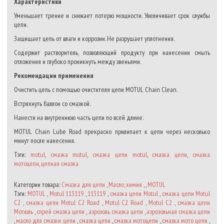
Характеристики
Уменьшает трение и снижает потерю мощности. Увеличивает срок службы
цепи.
Защищает цепь от влаги и коррозии. Не разрушает уплотнения.
Содержит растворитель, позволяющий продукту при нанесении смыть
отложения и глубоко проникнуть между звеньями.
Рекомендации применения
Очистить цепь с помощью очистителя цепи MOTUL Chain Clean.
Встряхнуть баллон со смазкой.
Нанести на внутреннюю часть цепи по всей длине.
MOTUL Chain Lube Road прекрасно прилипает к цепи через несколько
минут после нанесения.
Тэги:
motul
,
смазка motul
,
смазка цепи motul
,
смазка цепи
,
смазка
мотоцепи
,
цепная смазка
Категории товара:
Смазка для цепи
,
Масло, химия
, ,
MOTUL
Тэги:
MOTUL
,
Motul 113119
,
113119
,
смазка цепи Motul
,
смазка цепи Motul
C2
,
смазка цепи Motul C2 Road
,
Motul C2 Road
,
Motul C2
,
смазка цепи
Мотюль
,
спрей смазка цепи
,
аэрозоль смазка цепи
,
аэрозольная смазка цепи
,
масло для смазки цепи
,
смазка цепи
,
смазка мотоцепи
,
смазка мото цепи
,