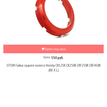
Купить под заказ
Цена:
550 руб.
OTOM Гайка заднее колесо Honda CR125R CR250R CRF250R CRF450R
(RX X L)