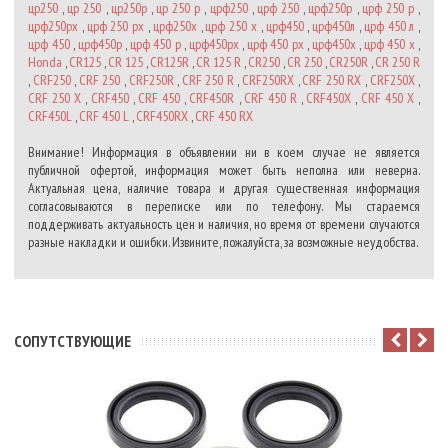
цр250
,
цр 250
,
цр250р
,
цр 250 р
,
црф250
,
црф 250
,
црф250р
,
црф 250 р
,
црф250рх
,
црф 250 рх
,
црф250х
,
црф 250 х
,
црф450
,
црф450л
,
црф 450 л
,
црф 450
,
црф450р
,
црф 450 р
,
црф450рх
,
црф 450 рх
,
црф450х
,
црф 450 х
,
Honda
,
CR125
,
CR 125
,
CR125R
,
CR 125 R
,
CR250
,
CR 250
,
CR250R
,
CR 250 R
,
CRF250
,
CRF 250
,
CRF250R
,
CRF 250 R
,
CRF250RX
,
CRF 250 RX
,
CRF250X
,
CRF 250 X
,
CRF450
,
CRF 450
,
CRF450R
,
CRF 450 R
,
CRF450X
,
CRF 450 X
,
CRF450L
,
CRF 450 L
,
CRF450RX
,
CRF 450 RX
Внимание! Информация в объявлении ни в коем случае не является
публичной офертой, информация может быть неполна или неверна.
Актуальная цена, наличие товара и другая существенная информация
согласовываются в переписке или по телефону. Мы стараемся
поддерживать актуальность цен и наличия, но время от времени случаются
разные накладки и ошибки. Извините, пожалуйста, за возможные неудобства.
CОПУТСТВУЮЩИЕ