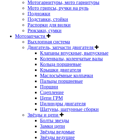
Мотогарнитуры, мото гарнитуры
Мото грипсы, ручки на руль
Подножки
Подставки, стойки
Распорки для вилки
Рюкзаки, сумки
Мотозапчасти
Выхлопная система
Двигатель, запчасти двигателя
Клапаны впускные, выпускные
Коленвалы, коленчатые валы
Кольца поршневые
Крышки двигателя
Маслосъёмные колпачки
Пальцы поршневые
Поршни
Сцепление
Цепи ГРМ
Цилиндры двигателя
Шатуны, шатунные сборки
Звёзды и цепи
Болты звезды
Замки цепи
Звёзды ведомые
Звёзды ведущие