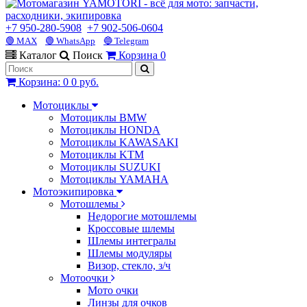
+7 950-280-5908
+7 902-506-0604
🟢 MAX
🟢 WhatsApp
🔵 Telegram
Каталог
Поиск
Корзина
0
Корзина
:
0
0 руб.
Мотоциклы
Мотоциклы BMW
Мотоциклы HONDA
Мотоциклы KAWASAKI
Мотоциклы KTM
Мотоциклы SUZUKI
Мотоциклы YAMAHA
Мотоэкипировка
Мотошлемы
Недорогие мотошлемы
Кроссовые шлемы
Шлемы интегралы
Шлемы модуляры
Визор, стекло, з/ч
Мотоочки
Мото очки
Линзы для очков