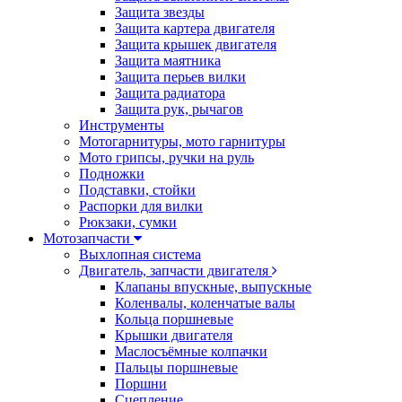
Защита звезды
Защита картера двигателя
Защита крышек двигателя
Защита маятника
Защита перьев вилки
Защита радиатора
Защита рук, рычагов
Инструменты
Мотогарнитуры, мото гарнитуры
Мото грипсы, ручки на руль
Подножки
Подставки, стойки
Распорки для вилки
Рюкзаки, сумки
Мотозапчасти
Выхлопная система
Двигатель, запчасти двигателя
Клапаны впускные, выпускные
Коленвалы, коленчатые валы
Кольца поршневые
Крышки двигателя
Маслосъёмные колпачки
Пальцы поршневые
Поршни
Сцепление