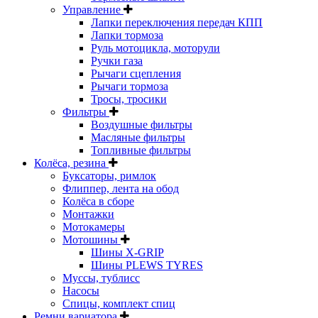
Управление
Лапки переключения передач КПП
Лапки тормоза
Руль мотоцикла, моторули
Ручки газа
Рычаги сцепления
Рычаги тормоза
Тросы, тросики
Фильтры
Воздушные фильтры
Масляные фильтры
Топливные фильтры
Колёса, резина
Буксаторы, римлок
Флиппер, лента на обод
Колёса в сборе
Монтажки
Мотокамеры
Мотошины
Шины X-GRIP
Шины PLEWS TYRES
Муссы, тублисс
Насосы
Спицы, комплект спиц
Ремни вариатора