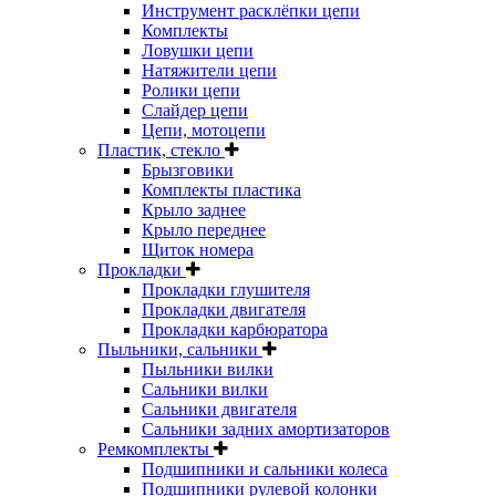
Инструмент расклёпки цепи
Комплекты
Ловушки цепи
Натяжители цепи
Ролики цепи
Слайдер цепи
Цепи, мотоцепи
Пластик, стекло
Брызговики
Комплекты пластика
Крыло заднее
Крыло переднее
Щиток номера
Прокладки
Прокладки глушителя
Прокладки двигателя
Прокладки карбюратора
Пыльники, сальники
Пыльники вилки
Сальники вилки
Сальники двигателя
Сальники задних амортизаторов
Ремкомплекты
Подшипники и сальники колеса
Подшипники рулевой колонки