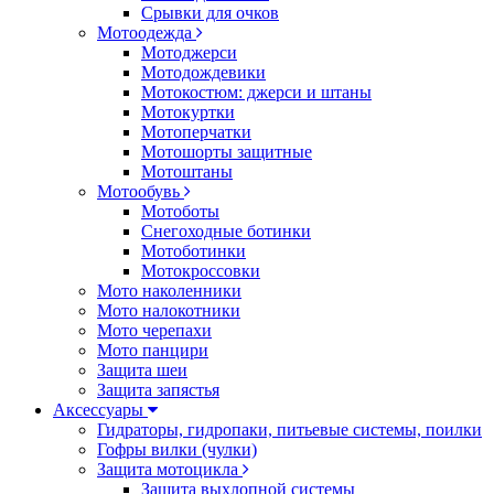
Срывки для очков
Мотоодежда
Мотоджерси
Мотодождевики
Мотокостюм: джерси и штаны
Мотокуртки
Мотоперчатки
Мотошорты защитные
Мотоштаны
Мотообувь
Мотоботы
Снегоходные ботинки
Мотоботинки
Мотокроссовки
Мото наколенники
Мото налокотники
Мото черепахи
Мото панцири
Защита шеи
Защита запястья
Аксессуары
Гидраторы, гидропаки, питьевые системы, поилки
Гофры вилки (чулки)
Защита мотоцикла
Защита выхлопной системы