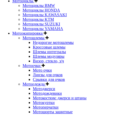
Мотоциклы
Мотоциклы BMW
Мотоциклы HONDA
Мотоциклы KAWASAKI
Мотоциклы KTM
Мотоциклы SUZUKI
Мотоциклы YAMAHA
Мотоэкипировка
Мотошлемы
Недорогие мотошлемы
Кроссовые шлемы
Шлемы интегралы
Шлемы модуляры
Визор, стекло, з/ч
Мотоочки
Мото очки
Линзы для очков
Срывки для очков
Мотоодежда
Мотоджерси
Мотодождевики
Мотокостюм: джерси и штаны
Мотокуртки
Мотоперчатки
Мотошорты защитные