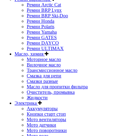
Ремни Arctic Cat
Ремни BRP Lynx
Ремни BRP Ski-Doo
Ремни Honda
Ремни Polaris
Ремни Yamaha
Ремни GATES
Ремни DAYCO
Ремни ULTIMAX
Масло, химия
Моторное масло
Вилочное масло
Трансмиссионное масло
Смазка для цепи
Смазки разные
Масло для пропитки фильтра
Очиститель, промывка
Жидкости
Электрика
Аккумуляторы
Кнопки старт стоп
Мото вентиляторы
Мото датчики
Мото поворотники
Мото реле