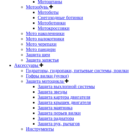
Мотоштаны
Мотообувь
Мотоботы
Снегоходные ботинки
Мотоботинки
Мотокроссовки
Мото наколенники
Мото налокотники
Мото черепахи
Мото панцири
Защита шеи
Защита запястья
Аксессуары
Гидраторы, гидропаки, питьевые системы, поилки
Гофры вилки (чулки)
Защита мотоцикла
Защита выхлопной системы
Защита звезды
Защита картера двигателя
Защита крышек двигателя
Защита маятника
Защита перьев вилки
Защита радиатора
Защита рук, рычагов
Инструменты