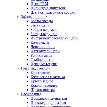
Цепи ГРМ
Цилиндры двигателя
Шатуны, шатунные сборки
Звёзды и цепи
Болты звезды
Замки цепи
Звёзды ведомые
Звёзды ведущие
Инструмент расклёпки цепи
Комплекты
Ловушки цепи
Натяжители цепи
Ролики цепи
Слайдер цепи
Цепи, мотоцепи
Пластик, стекло
Брызговики
Комплекты пластика
Крыло заднее
Крыло переднее
Щиток номера
Прокладки
Прокладки глушителя
Прокладки двигателя
Прокладки карбюратора