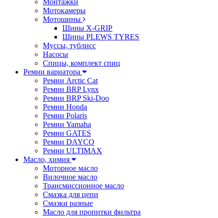
Монтажки
Мотокамеры
Мотошины
Шины X-GRIP
Шины PLEWS TYRES
Муссы, тублисс
Насосы
Спицы, комплект спиц
Ремни вариатора
Ремни Arctic Cat
Ремни BRP Lynx
Ремни BRP Ski-Doo
Ремни Honda
Ремни Polaris
Ремни Yamaha
Ремни GATES
Ремни DAYCO
Ремни ULTIMAX
Масло, химия
Моторное масло
Вилочное масло
Трансмиссионное масло
Смазка для цепи
Смазки разные
Масло для пропитки фильтра