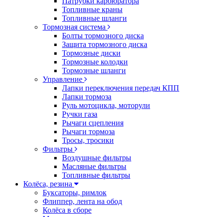
Патрубки карбюратора
Топливные краны
Топливные шланги
Тормозная система
Болты тормозного диска
Защита тормозного диска
Тормозные диски
Тормозные колодки
Тормозные шланги
Управление
Лапки переключения передач КПП
Лапки тормоза
Руль мотоцикла, моторули
Ручки газа
Рычаги сцепления
Рычаги тормоза
Тросы, тросики
Фильтры
Воздушные фильтры
Масляные фильтры
Топливные фильтры
Колёса, резина
Буксаторы, римлок
Флиппер, лента на обод
Колёса в сборе