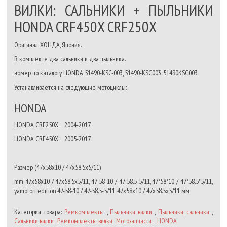
ВИЛКИ: САЛЬНИКИ + ПЫЛЬНИКИ
HONDA CRF450X CRF250X
Оригинал, ХОНДА, Япония.
В комплекте два сальника и два пыльника.
номер по каталогу HONDA 51490-KSC-003, 51490-KSC003, 51490KSC003
Устанавливается на следующие мотоциклы:
HONDA
HONDA CRF250X 2004-2017
HONDA CRF450X 2005-2017
Размер
(47x58x10 / 47x58.5x5/11)
mm 47x58x10 / 47x58.5x5/11, 47-58-10 / 47-58.5-5/11, 47*58*10 / 47*58.5*5/11,
yamotori edition,47-58-10 / 47-58.5-5/11, 47х58х10 / 47х58.5х5/11 мм
Категории товара:
Ремкомплекты
,
Пыльники вилки
,
Пыльники, сальники
,
Сальники вилки
,
Ремкомплекты вилки
,
Мотозапчасти
, ,
HONDA