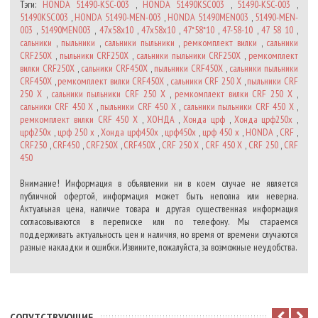
Тэги:
HONDA 51490-KSC-003
,
HONDA 51490KSC003
,
51490-KSC-003
,
51490KSC003
,
HONDA 51490-MEN-003
,
HONDA 51490MEN003
,
51490-MEN-
003
,
51490MEN003
,
47x58x10
,
47х58х10
,
47*58*10
,
47-58-10
,
47 58 10
,
сальники
,
пыльники
,
сальники пыльники
,
ремкомплект вилки
,
сальники
CRF250X
,
пыльники CRF250X
,
сальники пыльники CRF250X
,
ремкомплект
вилки CRF250X
,
сальники CRF450X
,
пыльники CRF450X
,
сальники пыльники
CRF450X
,
ремкомплект вилки CRF450X
,
сальники CRF 250 X
,
пыльники CRF
250 X
,
сальники пыльники CRF 250 X
,
ремкомплект вилки CRF 250 X
,
сальники CRF 450 X
,
пыльники CRF 450 X
,
сальники пыльники CRF 450 X
,
ремкомплект вилки CRF 450 X
,
ХОНДА
,
Хонда црф
,
Хонда црф250х
,
црф250х
,
црф 250 х
,
Хонда црф450х
,
црф450х
,
црф 450 х
,
HONDA
,
CRF
,
CRF250
,
CRF450
,
CRF250X
,
CRF450X
,
CRF 250 X
,
CRF 450 X
,
CRF 250
,
CRF
450
Внимание! Информация в объявлении ни в коем случае не является
публичной офертой, информация может быть неполна или неверна.
Актуальная цена, наличие товара и другая существенная информация
согласовываются в переписке или по телефону. Мы стараемся
поддерживать актуальность цен и наличия, но время от времени случаются
разные накладки и ошибки. Извините, пожалуйста, за возможные неудобства.
CОПУТСТВУЮЩИЕ