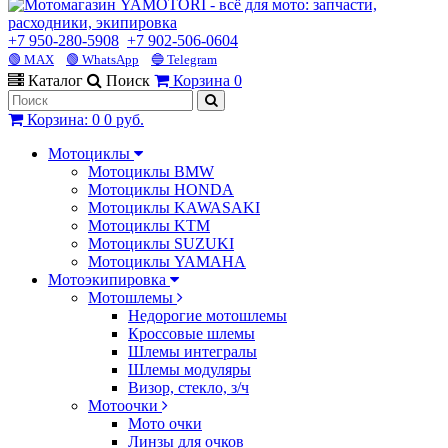
+7 950-280-5908
+7 902-506-0604
🟢 MAX
🟢 WhatsApp
🔵 Telegram
Каталог
Поиск
Корзина
0
Корзина
:
0
0 руб.
Мотоциклы
Мотоциклы BMW
Мотоциклы HONDA
Мотоциклы KAWASAKI
Мотоциклы KTM
Мотоциклы SUZUKI
Мотоциклы YAMAHA
Мотоэкипировка
Мотошлемы
Недорогие мотошлемы
Кроссовые шлемы
Шлемы интегралы
Шлемы модуляры
Визор, стекло, з/ч
Мотоочки
Мото очки
Линзы для очков