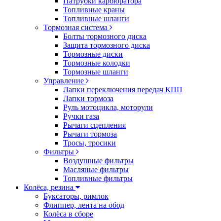
Патрубки карбюратора
Топливные краны
Топливные шланги
Тормозная система
Болты тормозного диска
Защита тормозного диска
Тормозные диски
Тормозные колодки
Тормозные шланги
Управление
Лапки переключения передач КПП
Лапки тормоза
Руль мотоцикла, моторули
Ручки газа
Рычаги сцепления
Рычаги тормоза
Тросы, тросики
Фильтры
Воздушные фильтры
Масляные фильтры
Топливные фильтры
Колёса, резина
Буксаторы, римлок
Флиппер, лента на обод
Колёса в сборе