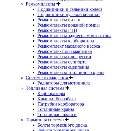
Ремкомплекты
Подшипники и сальники колеса
Подшипники рулевой колонки
Ремкомплекты вилки
Ремкомплекты водяной помпы
Ремкомплекты ГТЦ
Ремкомплекты заднего амортизатора
Ремкомплекты карбюратора
Ремкомплект масляного насоса
Ремкомплект оси маятника
Ремкомплекты прогрессии
Ремкомплекты суппорта
Ремкомплекты сцепления
Ремкомплекты топливного крана
Система охлаждения
Радиаторы для мотоцикла
Топливная система
Карбюраторы
Крышки бензобака
Патрубки карбюратора
Топливные краны
Топливные шланги
Тормозная система
Болты тормозного диска
Защита тормозного диска