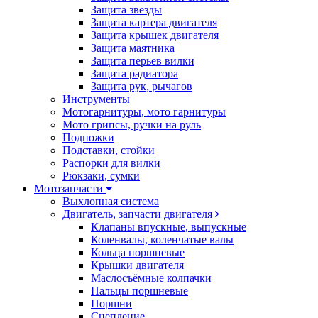
Защита звезды
Защита картера двигателя
Защита крышек двигателя
Защита маятника
Защита перьев вилки
Защита радиатора
Защита рук, рычагов
Инструменты
Мотогарнитуры, мото гарнитуры
Мото грипсы, ручки на руль
Подножки
Подставки, стойки
Распорки для вилки
Рюкзаки, сумки
Мотозапчасти
Выхлопная система
Двигатель, запчасти двигателя
Клапаны впускные, выпускные
Коленвалы, коленчатые валы
Кольца поршневые
Крышки двигателя
Маслосъёмные колпачки
Пальцы поршневые
Поршни
Сцепление