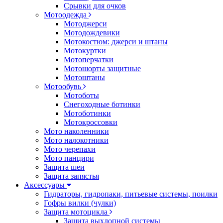
Срывки для очков
Мотоодежда
Мотоджерси
Мотодождевики
Мотокостюм: джерси и штаны
Мотокуртки
Мотоперчатки
Мотошорты защитные
Мотоштаны
Мотообувь
Мотоботы
Снегоходные ботинки
Мотоботинки
Мотокроссовки
Мото наколенники
Мото налокотники
Мото черепахи
Мото панцири
Защита шеи
Защита запястья
Аксессуары
Гидраторы, гидропаки, питьевые системы, поилки
Гофры вилки (чулки)
Защита мотоцикла
Защита выхлопной системы