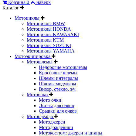
Корзина
0
наверх
Каталог
Мотоциклы
Мотоциклы BMW
Мотоциклы HONDA
Мотоциклы KAWASAKI
Мотоциклы KTM
Мотоциклы SUZUKI
Мотоциклы YAMAHA
Мотоэкипировка
Мотошлемы
Недорогие мотошлемы
Кроссовые шлемы
Шлемы интегралы
Шлемы модуляры
Визор, стекло, з/ч
Мотоочки
Мото очки
Линзы для очков
Срывки для очков
Мотоодежда
Мотоджерси
Мотодождевики
Мотокостюм: джерси и штаны