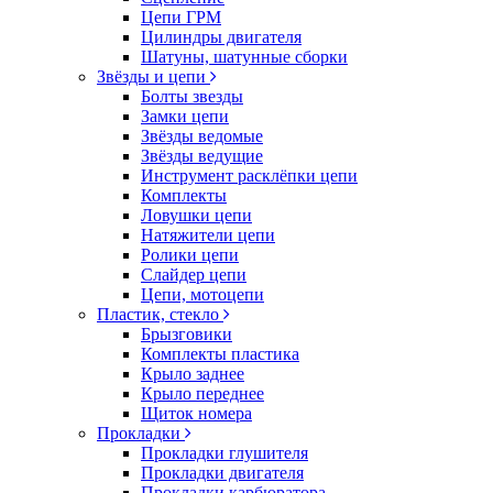
Цепи ГРМ
Цилиндры двигателя
Шатуны, шатунные сборки
Звёзды и цепи
Болты звезды
Замки цепи
Звёзды ведомые
Звёзды ведущие
Инструмент расклёпки цепи
Комплекты
Ловушки цепи
Натяжители цепи
Ролики цепи
Слайдер цепи
Цепи, мотоцепи
Пластик, стекло
Брызговики
Комплекты пластика
Крыло заднее
Крыло переднее
Щиток номера
Прокладки
Прокладки глушителя
Прокладки двигателя
Прокладки карбюратора