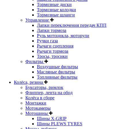
Тормозные диски
Тормозные колодки
Тормозные шланги
Управление
Лапки переключения передач КПП
Лапки тормоза
Руль мотоцикла, моторули
Ручки газа
Рычаги сцепления
Рычаги тормоза
Тросы, тросики
Фильтры
Воздушные фильтры
Масляные фильтры
Топливные фильтры
Колёса, резина
Буксаторы, римлок
Флиппер, лента на обод
Колёса в сборе
Монтажки
Мотокамеры
Мотошины
Шины X-GRIP
Шины PLEWS TYRES
Муссы, тублисс