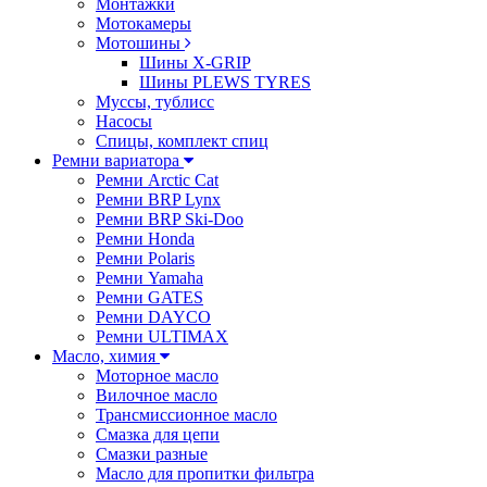
Монтажки
Мотокамеры
Мотошины
Шины X-GRIP
Шины PLEWS TYRES
Муссы, тублисс
Насосы
Спицы, комплект спиц
Ремни вариатора
Ремни Arctic Cat
Ремни BRP Lynx
Ремни BRP Ski-Doo
Ремни Honda
Ремни Polaris
Ремни Yamaha
Ремни GATES
Ремни DAYCO
Ремни ULTIMAX
Масло, химия
Моторное масло
Вилочное масло
Трансмиссионное масло
Смазка для цепи
Смазки разные
Масло для пропитки фильтра