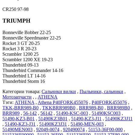
CR250 97-98
TRIUMPH
Bonneville Bobber 22-25
Bonneville Speedmaster 22-25
Rocket 3 GT 20-25
Rocket 3 R 20-23
Scrambler 1200 25
Scrambler 1200 XE 19-23
Thunderbird 09-13
Thunderbird Commander 14-16
Thunderbird LT 14-16
Thunderbird Storm 16
Категории товара:
Сальники вилки
,
Пыльники, сальники
,
Мотозапчасти
, ,
ATHENA
Тэги:
ATHENA
,
Athena P40FORK455076
,
P40FORK455076
,
TKK-BRR989-B0
,
TKKBRR989B0
,
BRR989-B0
,
BRR989B0
,
BRR989
,
56-142
,
56142
,
51490-KSC-003
,
51490KSC003
,
51490-KZ3-B01
,
51490KZ3B01
,
51490-KZ3-J11
,
51490KZ3J11
,
51490-KZ3-J31
,
51490KZ3J31
,
51490-MEN-003
,
51490MEN003
,
92049-0074
,
920490074
,
51153-36F00-000
,
5115336F00000
,
51153-36F00
,
5115336F00
,
51153-37F80-000
,