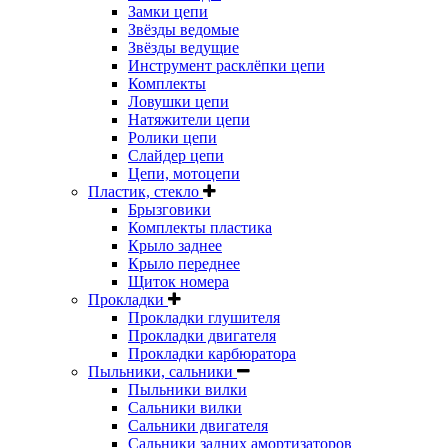
Замки цепи
Звёзды ведомые
Звёзды ведущие
Инструмент расклёпки цепи
Комплекты
Ловушки цепи
Натяжители цепи
Ролики цепи
Слайдер цепи
Цепи, мотоцепи
Пластик, стекло
Брызговики
Комплекты пластика
Крыло заднее
Крыло переднее
Щиток номера
Прокладки
Прокладки глушителя
Прокладки двигателя
Прокладки карбюратора
Пыльники, сальники
Пыльники вилки
Сальники вилки
Сальники двигателя
Сальники задних амортизаторов