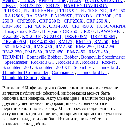
Helicon
,
1125CR
,
Helicon 1125R
,
1125R
,
Ulysses XB12X DX
,
Ulysses
,
XB12X DX
,
XB12X
,
HARLEY DAVIDSON
,
FLHXSE
,
FLTRKSEANV
,
FLTRXSE
,
FLTRXSTSE
,
RA1250
,
RA1250S
,
RA1250SE
,
RA1250ST
,
HONDA
,
CR250R
,
CR
250 R
,
CRF250R
,
CRF 250 R
,
CRF250X
,
CRF 250 X
,
CRF450R
,
CRF 450 R
,
CRF450X
,
CRF 450 X
,
HUSQVARNA
,
Husqvarna CR250
,
Husqvarna CR 250
,
CR250
,
KAWASAKI
,
KX250F
,
KX 250 F
,
SUZUKI
,
DRZ400SM
,
DRZ400 SM
,
DRZ 400SM
,
DRZ 400 SM
,
RM125
,
RM 125
,
RM250
,
RM
250
,
RMX450
,
RMX 450
,
RMZ250
,
RMZ 250
,
RM-Z250
,
RM-Z 250
,
RMZ450
,
RMZ 450
,
RM-Z450
,
RM-Z 450
,
TRIUMPH
,
Bonneville Bobber
,
Bobber
,
Bonneville Speedmaster
,
Speedmaster
,
Rocket 3 GT
,
Rocket 3 R
,
Rocket 3
,
Rocket
,
Scrambler 1200
,
Scrambler 1200 XE
,
Scrambler
,
Thunderbird
,
Thunderbird Commander
,
Commander
,
Thunderbird LT
,
Thunderbird Storm
,
Storm
Внимание! Информация в объявлении ни в коем случае не
является публичной офертой, информация может быть
неполна или неверна. Актуальная цена, наличие товара и
другая существенная информация согласовываются в
переписке или по телефону. Мы стараемся поддерживать
актуальность цен и наличия, но время от времени случаются
разные накладки и ошибки. Извините, пожалуйста, за
возможные неудобства.