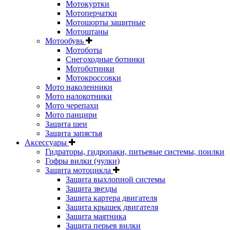
Мотокуртки
Мотоперчатки
Мотошорты защитные
Мотоштаны
Мотообувь
Мотоботы
Снегоходные ботинки
Мотоботинки
Мотокроссовки
Мото наколенники
Мото налокотники
Мото черепахи
Мото панцири
Защита шеи
Защита запястья
Аксессуары
Гидраторы, гидропаки, питьевые системы, поилки
Гофры вилки (чулки)
Защита мотоцикла
Защита выхлопной системы
Защита звезды
Защита картера двигателя
Защита крышек двигателя
Защита маятника
Защита перьев вилки