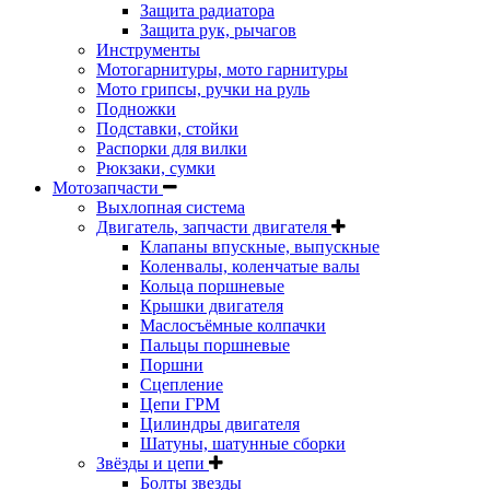
Защита радиатора
Защита рук, рычагов
Инструменты
Мотогарнитуры, мото гарнитуры
Мото грипсы, ручки на руль
Подножки
Подставки, стойки
Распорки для вилки
Рюкзаки, сумки
Мотозапчасти
Выхлопная система
Двигатель, запчасти двигателя
Клапаны впускные, выпускные
Коленвалы, коленчатые валы
Кольца поршневые
Крышки двигателя
Маслосъёмные колпачки
Пальцы поршневые
Поршни
Сцепление
Цепи ГРМ
Цилиндры двигателя
Шатуны, шатунные сборки
Звёзды и цепи
Болты звезды