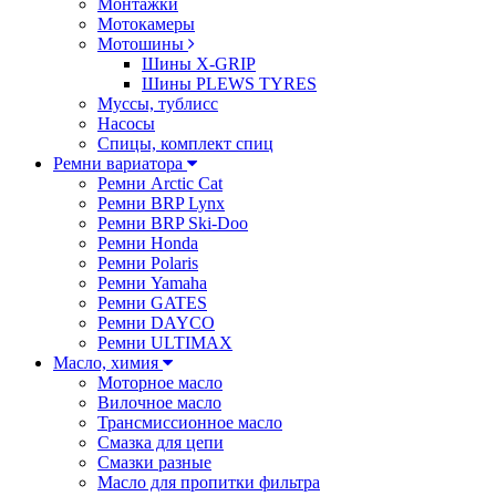
Монтажки
Мотокамеры
Мотошины
Шины X-GRIP
Шины PLEWS TYRES
Муссы, тублисс
Насосы
Спицы, комплект спиц
Ремни вариатора
Ремни Arctic Cat
Ремни BRP Lynx
Ремни BRP Ski-Doo
Ремни Honda
Ремни Polaris
Ремни Yamaha
Ремни GATES
Ремни DAYCO
Ремни ULTIMAX
Масло, химия
Моторное масло
Вилочное масло
Трансмиссионное масло
Смазка для цепи
Смазки разные
Масло для пропитки фильтра