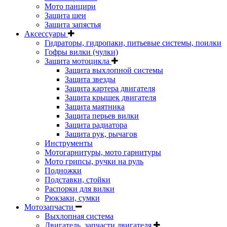
Мото панцири
Защита шеи
Защита запястья
Аксессуары
Гидраторы, гидропаки, питьевые системы, поилки
Гофры вилки (чулки)
Защита мотоцикла
Защита выхлопной системы
Защита звезды
Защита картера двигателя
Защита крышек двигателя
Защита маятника
Защита перьев вилки
Защита радиатора
Защита рук, рычагов
Инструменты
Мотогарнитуры, мото гарнитуры
Мото грипсы, ручки на руль
Подножки
Подставки, стойки
Распорки для вилки
Рюкзаки, сумки
Мотозапчасти
Выхлопная система
Двигатель, запчасти двигателя