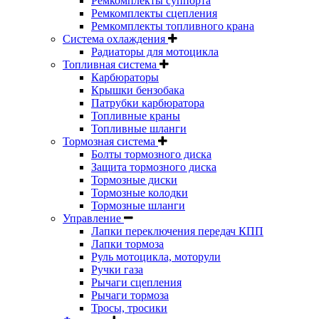
Ремкомплекты суппорта
Ремкомплекты сцепления
Ремкомплекты топливного крана
Система охлаждения
Радиаторы для мотоцикла
Топливная система
Карбюраторы
Крышки бензобака
Патрубки карбюратора
Топливные краны
Топливные шланги
Тормозная система
Болты тормозного диска
Защита тормозного диска
Тормозные диски
Тормозные колодки
Тормозные шланги
Управление
Лапки переключения передач КПП
Лапки тормоза
Руль мотоцикла, моторули
Ручки газа
Рычаги сцепления
Рычаги тормоза
Тросы, тросики