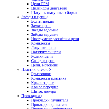
Цепи ГРМ
Цилиндры двигателя
Шатуны, шатунные сборки
Звёзды и цепи
Болты звезды
Замки цепи
Звёзды ведомые
Звёзды ведущие
Инструмент расклёпки цепи
Комплекты
Ловушки цепи
Натяжители цепи
Ролики цепи
Слайдер цепи
Цепи, мотоцепи
Пластик, стекло
Брызговики
Комплекты пластика
Крыло заднее
Крыло переднее
Щиток номера
Прокладки
Прокладки глушителя
Прокладки двигателя
Прокладки карбюратора