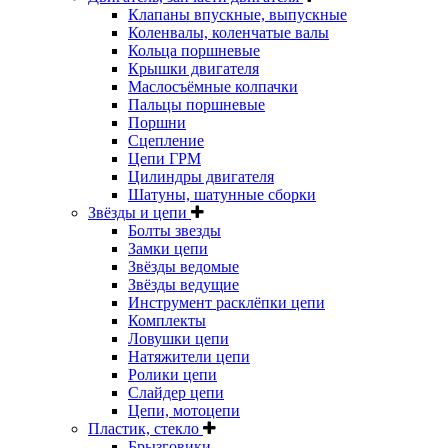
Клапаны впускные, выпускные
Коленвалы, коленчатые валы
Кольца поршневые
Крышки двигателя
Маслосъёмные колпачки
Пальцы поршневые
Поршни
Сцепление
Цепи ГРМ
Цилиндры двигателя
Шатуны, шатунные сборки
Звёзды и цепи
Болты звезды
Замки цепи
Звёзды ведомые
Звёзды ведущие
Инструмент расклёпки цепи
Комплекты
Ловушки цепи
Натяжители цепи
Ролики цепи
Слайдер цепи
Цепи, мотоцепи
Пластик, стекло
Брызговики