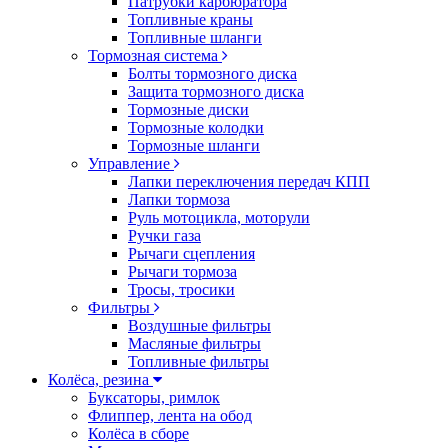
Патрубки карбюратора
Топливные краны
Топливные шланги
Тормозная система
Болты тормозного диска
Защита тормозного диска
Тормозные диски
Тормозные колодки
Тормозные шланги
Управление
Лапки переключения передач КПП
Лапки тормоза
Руль мотоцикла, моторули
Ручки газа
Рычаги сцепления
Рычаги тормоза
Тросы, тросики
Фильтры
Воздушные фильтры
Масляные фильтры
Топливные фильтры
Колёса, резина
Буксаторы, римлок
Флиппер, лента на обод
Колёса в сборе