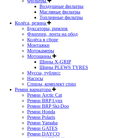
Фильтры
Воздушные фильтры
Масляные фильтры
Топливные фильтры
Колёса, резина
Буксаторы, римлок
Флиппер, лента на обод
Колёса в сборе
Монтажки
Мотокамеры
Мотошины
Шины X-GRIP
Шины PLEWS TYRES
Муссы, тублисс
Насосы
Спицы, комплект спиц
Ремни вариатора
Ремни Arctic Cat
Ремни BRP Lynx
Ремни BRP Ski-Doo
Ремни Honda
Ремни Polaris
Ремни Yamaha
Ремни GATES
Ремни DAYCO