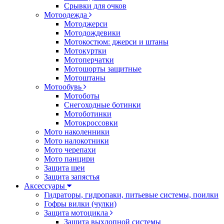
Срывки для очков
Мотоодежда
Мотоджерси
Мотодождевики
Мотокостюм: джерси и штаны
Мотокуртки
Мотоперчатки
Мотошорты защитные
Мотоштаны
Мотообувь
Мотоботы
Снегоходные ботинки
Мотоботинки
Мотокроссовки
Мото наколенники
Мото налокотники
Мото черепахи
Мото панцири
Защита шеи
Защита запястья
Аксессуары
Гидраторы, гидропаки, питьевые системы, поилки
Гофры вилки (чулки)
Защита мотоцикла
Защита выхлопной системы