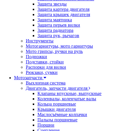
Защита звезды
Защита картера двигателя
Защита крышек двигателя
Защита маятника
Защита перьев вилки
Защита радиатора
Защита рук, рычагов
Инструменты
Мотогарнитуры, мото гарнитуры
Мото грипсы, ручки на руль
Подножки
Подставки, стойки
Распорки для вилки
Рюкзаки, сумки
Мотозапчасти
Выхлопная система
Двигатель, запчасти двигателя
Клапаны впускные, выпускные
Коленвалы, коленчатые валы
Кольца поршневые
Крышки двигателя
Маслосъёмные колпачки
Пальцы поршневые
Поршни
Сцепление