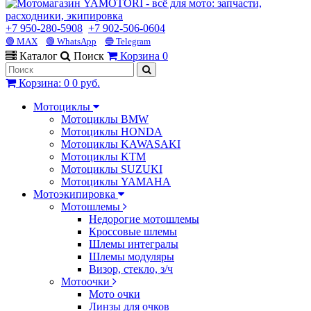
+7 950-280-5908
+7 902-506-0604
🟢 MAX
🟢 WhatsApp
🔵 Telegram
Каталог
Поиск
Корзина
0
Корзина
:
0
0 руб.
Мотоциклы
Мотоциклы BMW
Мотоциклы HONDA
Мотоциклы KAWASAKI
Мотоциклы KTM
Мотоциклы SUZUKI
Мотоциклы YAMAHA
Мотоэкипировка
Мотошлемы
Недорогие мотошлемы
Кроссовые шлемы
Шлемы интегралы
Шлемы модуляры
Визор, стекло, з/ч
Мотоочки
Мото очки
Линзы для очков