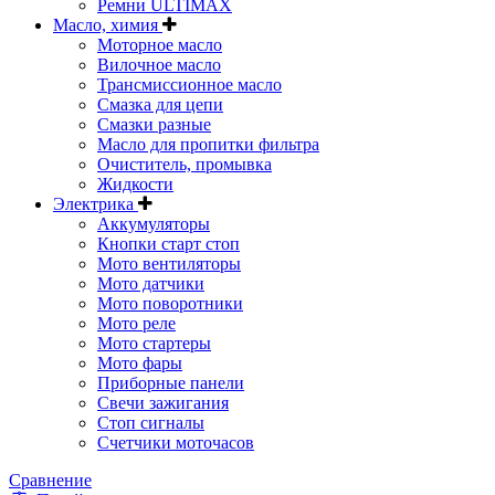
Ремни ULTIMAX
Масло, химия
Моторное масло
Вилочное масло
Трансмиссионное масло
Смазка для цепи
Смазки разные
Масло для пропитки фильтра
Очиститель, промывка
Жидкости
Электрика
Аккумуляторы
Кнопки старт стоп
Мото вентиляторы
Мото датчики
Мото поворотники
Мото реле
Мото стартеры
Мото фары
Приборные панели
Свечи зажигания
Стоп сигналы
Счетчики моточасов
Сравнение