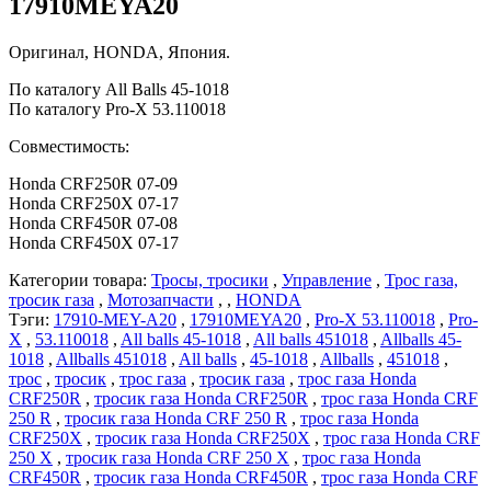
17910MEYA20
Оригинал, HONDA, Япония.
По каталогу All Balls 45-1018
По каталогу Pro-X 53.110018
Совместимость:
Honda CRF250R 07-09
Honda CRF250X 07-17
Honda CRF450R 07-08
Honda CRF450X 07-17
Категории товара:
Тросы, тросики
,
Управление
,
Трос газа,
тросик газа
,
Мотозапчасти
, ,
HONDA
Тэги:
17910-MEY-A20
,
17910MEYA20
,
Pro-X 53.110018
,
Pro-
X
,
53.110018
,
All balls 45-1018
,
All balls 451018
,
Allballs 45-
1018
,
Allballs 451018
,
All balls
,
45-1018
,
Allballs
,
451018
,
трос
,
тросик
,
трос газа
,
тросик газа
,
трос газа Honda
CRF250R
,
тросик газа Honda CRF250R
,
трос газа Honda CRF
250 R
,
тросик газа Honda CRF 250 R
,
трос газа Honda
CRF250X
,
тросик газа Honda CRF250X
,
трос газа Honda CRF
250 X
,
тросик газа Honda CRF 250 X
,
трос газа Honda
CRF450R
,
тросик газа Honda CRF450R
,
трос газа Honda CRF