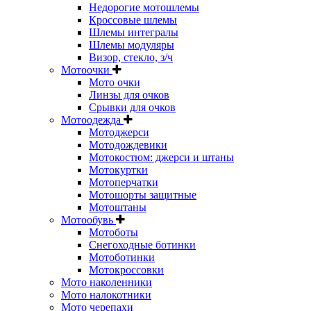
Недорогие мотошлемы
Кроссовые шлемы
Шлемы интегралы
Шлемы модуляры
Визор, стекло, з/ч
Мотоочки
Мото очки
Линзы для очков
Срывки для очков
Мотоодежда
Мотоджерси
Мотодождевики
Мотокостюм: джерси и штаны
Мотокуртки
Мотоперчатки
Мотошорты защитные
Мотоштаны
Мотообувь
Мотоботы
Снегоходные ботинки
Мотоботинки
Мотокроссовки
Мото наколенники
Мото налокотники
Мото черепахи