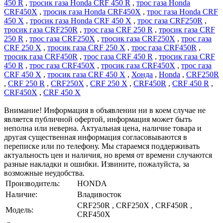
450 R
,
тросик газа Honda CRF 450 R
,
трос газа Honda
CRF450X
,
тросик газа Honda CRF450X
,
трос газа Honda CRF
450 X
,
тросик газа Honda CRF 450 X
,
трос газа CRF250R
,
тросик газа CRF250R
,
трос газа CRF 250 R
,
тросик газа CRF
250 R
,
трос газа CRF250X
,
тросик газа CRF250X
,
трос газа
CRF 250 X
,
тросик газа CRF 250 X
,
трос газа CRF450R
,
тросик газа CRF450R
,
трос газа CRF 450 R
,
тросик газа CRF
450 R
,
трос газа CRF450X
,
тросик газа CRF450X
,
трос газа
CRF 450 X
,
тросик газа CRF 450 X
,
Хонда
,
Honda
,
CRF250R
,
CRF 250 R
,
CRF250X
,
CRF 250 X
,
CRF450R
,
CRF 450 R
,
CRF450X
,
CRF 450 X
Внимание! Информация в объявлении ни в коем случае не
является публичной офертой, информация может быть
неполна или неверна. Актуальная цена, наличие товара и
другая существенная информация согласовываются в
переписке или по телефону. Мы стараемся поддерживать
актуальность цен и наличия, но время от времени случаются
разные накладки и ошибки. Извините, пожалуйста, за
возможные неудобства.
Производитель:
HONDA
Наличие:
Владивосток
CRF250R , CRF250X , CRF450R ,
Модель:
CRF450X