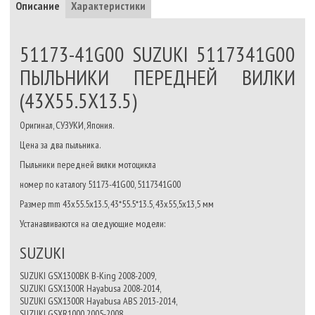
Описание
Характеристики
51173-41G00 SUZUKI 5117341G00
ПЫЛЬНИКИ ПЕРЕДНЕЙ ВИЛКИ
(43Х55.5Х13.5)
Оригинал, СУЗУКИ, Япония.
Цена за два пыльника.
Пыльники передней вилки мотоцикла
номер по каталогу 51173-41G00, 5117341G00
Размер mm
43x55.5x13.5, 43*55.5*13.5, 43х55,5х13,5 мм
Устанавливаются на следующие модели:
SUZUKI
SUZUKI GSX1300BK B-King 2008-2009,
SUZUKI GSX1300R Hayabusa 2008-2014,
SUZUKI GSX1300R Hayabusa ABS 2013-2014,
SUZUKI GSXR1000 2005-2008,