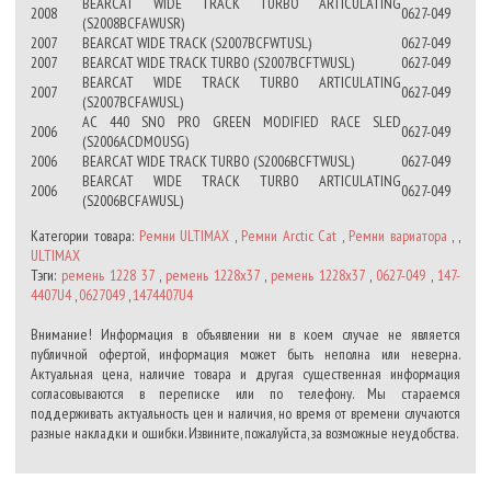
BEARCAT WIDE TRACK TURBO ARTICULATING
2008
0627-049
(S2008BCFAWUSR)
2007
BEARCAT WIDE TRACK (S2007BCFWTUSL)
0627-049
2007
BEARCAT WIDE TRACK TURBO (S2007BCFTWUSL)
0627-049
BEARCAT WIDE TRACK TURBO ARTICULATING
2007
0627-049
(S2007BCFAWUSL)
AC 440 SNO PRO GREEN MODIFIED RACE SLED
2006
0627-049
(S2006ACDMOUSG)
2006
BEARCAT WIDE TRACK TURBO (S2006BCFTWUSL)
0627-049
BEARCAT WIDE TRACK TURBO ARTICULATING
2006
0627-049
(S2006BCFAWUSL)
Категории товара:
Ремни ULTIMAX
,
Ремни Arctic Cat
,
Ремни вариатора
, ,
ULTIMAX
Тэги:
ремень 1228 37
,
ремень 1228x37
,
ремень 1228х37
,
0627-049
,
147-
4407U4
,
0627049
,
1474407U4
Внимание! Информация в объявлении ни в коем случае не является
публичной офертой, информация может быть неполна или неверна.
Актуальная цена, наличие товара и другая существенная информация
согласовываются в переписке или по телефону. Мы стараемся
поддерживать актуальность цен и наличия, но время от времени случаются
разные накладки и ошибки. Извините, пожалуйста, за возможные неудобства.