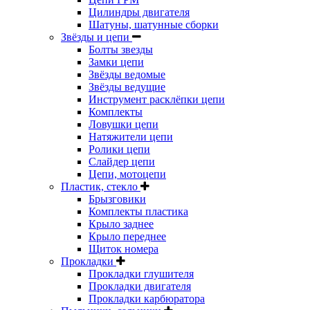
Цилиндры двигателя
Шатуны, шатунные сборки
Звёзды и цепи
Болты звезды
Замки цепи
Звёзды ведомые
Звёзды ведущие
Инструмент расклёпки цепи
Комплекты
Ловушки цепи
Натяжители цепи
Ролики цепи
Слайдер цепи
Цепи, мотоцепи
Пластик, стекло
Брызговики
Комплекты пластика
Крыло заднее
Крыло переднее
Щиток номера
Прокладки
Прокладки глушителя
Прокладки двигателя
Прокладки карбюратора