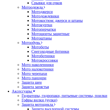
Срывки для очков
Мотоодежда
Мотоджерси
Мотодождевики
Мотокостюм: джерси и штаны
Мотокуртки
Мотоперчатки
Мотошорты защитные
Мотоштаны
Мотообувь
Мотоботы
Снегоходные ботинки
Мотоботинки
Мотокроссовки
Мото наколенники
Мото налокотники
Мото черепахи
Мото панцири
Защита шеи
Защита запястья
Аксессуары
Гидраторы, гидропаки, питьевые системы, поилки
Гофры вилки (чулки)
Защита мотоцикла
Защита выхлопной системы