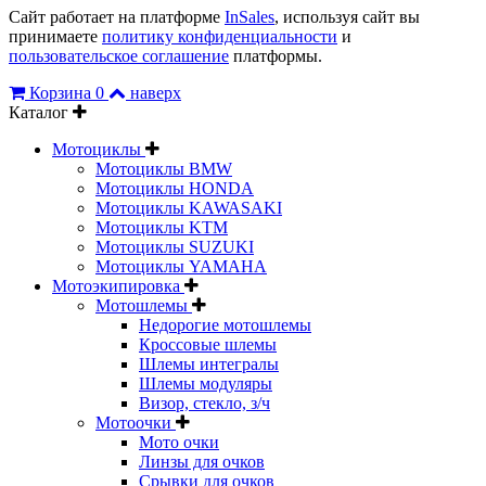
Сайт работает на платформе
InSales
, используя сайт вы
принимаете
политику конфиденциальности
и
пользовательское соглашение
платформы.
Корзина
0
наверх
Каталог
Мотоциклы
Мотоциклы BMW
Мотоциклы HONDA
Мотоциклы KAWASAKI
Мотоциклы KTM
Мотоциклы SUZUKI
Мотоциклы YAMAHA
Мотоэкипировка
Мотошлемы
Недорогие мотошлемы
Кроссовые шлемы
Шлемы интегралы
Шлемы модуляры
Визор, стекло, з/ч
Мотоочки
Мото очки
Линзы для очков
Срывки для очков