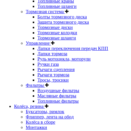
Топливные краны
Топливные шланги
Тормозная система
Болты тормозного диска
Защита тормозного диска
Тормозные диски
Тормозные колодки
Тормозные шланги
Управление
Лапки переключения передач КПП
Лапки тормоза
Руль мотоцикла, моторули
Ручки газа
Рычаги сцепления
Рычаги тормоза
Тросы, тросики
Фильтры
Воздушные фильтры
Масляные фильтры
Топливные фильтры
Колёса, резина
Буксаторы, римлок
Флиппер, лента на обод
Колёса в сборе
Монтажки