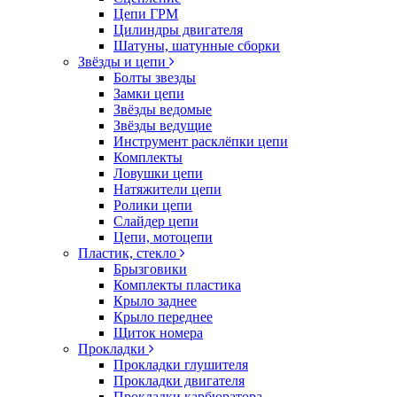
Цепи ГРМ
Цилиндры двигателя
Шатуны, шатунные сборки
Звёзды и цепи
Болты звезды
Замки цепи
Звёзды ведомые
Звёзды ведущие
Инструмент расклёпки цепи
Комплекты
Ловушки цепи
Натяжители цепи
Ролики цепи
Слайдер цепи
Цепи, мотоцепи
Пластик, стекло
Брызговики
Комплекты пластика
Крыло заднее
Крыло переднее
Щиток номера
Прокладки
Прокладки глушителя
Прокладки двигателя
Прокладки карбюратора