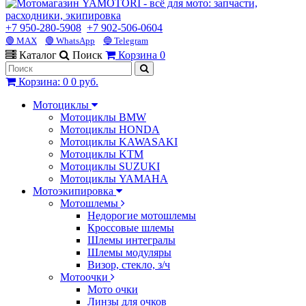
+7 950-280-5908
+7 902-506-0604
🟢 MAX
🟢 WhatsApp
🔵 Telegram
Каталог
Поиск
Корзина
0
Корзина
:
0
0 руб.
Мотоциклы
Мотоциклы BMW
Мотоциклы HONDA
Мотоциклы KAWASAKI
Мотоциклы KTM
Мотоциклы SUZUKI
Мотоциклы YAMAHA
Мотоэкипировка
Мотошлемы
Недорогие мотошлемы
Кроссовые шлемы
Шлемы интегралы
Шлемы модуляры
Визор, стекло, з/ч
Мотоочки
Мото очки
Линзы для очков