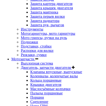
Защита картера двигателя
Защита крышек двигателя
Защита маятника
Защита перьев вилки
Защита радиатора
Защита рук, рычагов
Инструменты
Мотогарнитуры, мото гарнитуры
Мото грипсы, ручки на руль
Подножки
Подставки, стойки
Распорки для вилки
Рюкзаки, сумки
Мотозапчасти
Выхлопная система
Двигатель, запчасти двигателя
Клапаны впускные, выпускные
Коленвалы, коленчатые валы
Кольца поршневые
Крышки двигателя
Маслосъёмные колпачки
Пальцы поршневые
Поршни
Сцепление
Цепи ГРМ