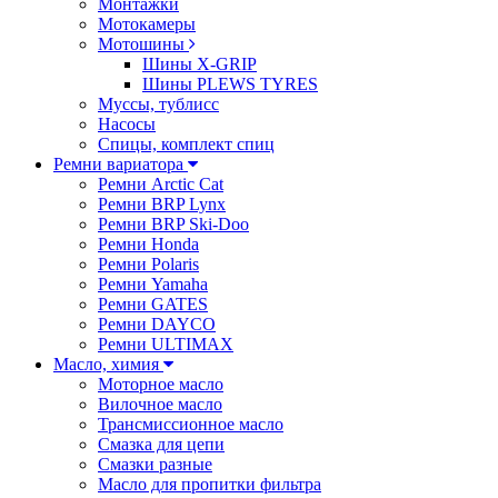
Монтажки
Мотокамеры
Мотошины
Шины X-GRIP
Шины PLEWS TYRES
Муссы, тублисс
Насосы
Спицы, комплект спиц
Ремни вариатора
Ремни Arctic Cat
Ремни BRP Lynx
Ремни BRP Ski-Doo
Ремни Honda
Ремни Polaris
Ремни Yamaha
Ремни GATES
Ремни DAYCO
Ремни ULTIMAX
Масло, химия
Моторное масло
Вилочное масло
Трансмиссионное масло
Смазка для цепи
Смазки разные
Масло для пропитки фильтра