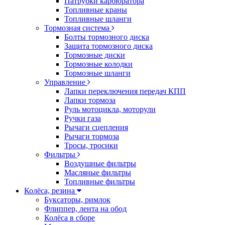
Патрубки карбюратора
Топливные краны
Топливные шланги
Тормозная система
Болты тормозного диска
Защита тормозного диска
Тормозные диски
Тормозные колодки
Тормозные шланги
Управление
Лапки переключения передач КПП
Лапки тормоза
Руль мотоцикла, моторули
Ручки газа
Рычаги сцепления
Рычаги тормоза
Тросы, тросики
Фильтры
Воздушные фильтры
Масляные фильтры
Топливные фильтры
Колёса, резина
Буксаторы, римлок
Флиппер, лента на обод
Колёса в сборе