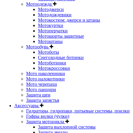
Мотоодежда
Мотоджерси
Мотодождевики
Мотокостюм: джерси и штаны
Мотокуртки
Мотоперчатки
Мотошорты защитные
Мотоштаны
Мотообувь
Мотоботы
Снегоходные ботинки
Мотоботинки
Мотокроссовки
Мото наколенники
Мото налокотники
Мото черепахи
Мото панцири
Защита шеи
Защита запястья
Аксессуары
Гидраторы, гидропаки, питьевые системы, поилки
Гофры вилки (чулки)
Защита мотоцикла
Защита выхлопной системы
Защита звезды