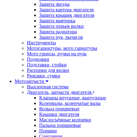
Защита звезды
Защита картера двигателя
Защита крышек двигателя
Защита маятника
Защита перьев вилки
Защита радиатора
Защита рук, рычагов
Инструменты
Мотогарнитуры, мото гарнитуры
Мото грипсы, ручки на руль
Подножки
Подставки, стойки
Распорки для вилки
Рюкзаки, сумки
Мотозапчасти
Выхлопная система
Двигатель, запчасти двигателя
Клапаны впускные, выпускные
Коленвалы, коленчатые валы
Кольца поршневые
Крышки двигателя
Маслосъёмные колпачки
Пальцы поршневые
Поршни
Сцепление