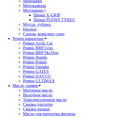
Монтажки
Мотокамеры
Мотошины
Шины X-GRIP
Шины PLEWS TYRES
Муссы, тублисс
Насосы
Спицы, комплект спиц
Ремни вариатора
Ремни Arctic Cat
Ремни BRP Lynx
Ремни BRP Ski-Doo
Ремни Honda
Ремни Polaris
Ремни Yamaha
Ремни GATES
Ремни DAYCO
Ремни ULTIMAX
Масло, химия
Моторное масло
Вилочное масло
Трансмиссионное масло
Смазка для цепи
Смазки разные
Масло для пропитки фильтра