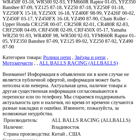
WR450F 03-18, WR500 92-93, YFM660R Raptor 01-05, YFZ350
Banshee 87-09, YZ125 87-18, YZ250 87-18, YZ250F 01-18,
YZ250FX 15-18, YZ250X 16-18, YZ400F 98-99, YZ426F 00-02,
YZ450F 03-17, YZ450FX 16-18, YZ490 87-90, Chain Roller -
Upper Honda CR125R 00-07, CR250R 82-01, CR480R 82-83,
CRF250R 04-09, CRF450R 02-09, CRF450X 05-17, Yamaha
WR250 91-93, WR400F 98, WR500 92-93, YFM660R Raptor 01-
05, YFZ350 Banshee 87-09, YZ125 89-92, YZ250 87-92, YZ490
87-90
Категории товара:
Ролики цепи
,
Звёзды и цепи
,
Мотозапчасти
, ,
ALL BALLS RACING (ALLBALLS)
Внимание! Информация в объявлении ни в коем случае не
является публичной офертой, информация может быть
неполна или неверна. Актуальная цена, наличие товара и
другая существенная информация согласовываются в
переписке или по телефону. Мы стараемся поддерживать
актуальность цен и наличия, но время от времени случаются
разные накладки и ошибки. Извините, пожалуйста, за
возможные неудобства.
Производитель:
ALL BALLS RACING (ALLBALLS)
Наличие:
Владивосток
Страна производства:
Китай , США