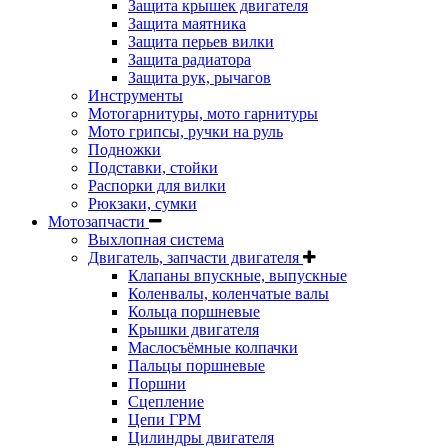
Защита крышек двигателя
Защита маятника
Защита перьев вилки
Защита радиатора
Защита рук, рычагов
Инструменты
Мотогарнитуры, мото гарнитуры
Мото грипсы, ручки на руль
Подножки
Подставки, стойки
Распорки для вилки
Рюкзаки, сумки
Мотозапчасти
Выхлопная система
Двигатель, запчасти двигателя
Клапаны впускные, выпускные
Коленвалы, коленчатые валы
Кольца поршневые
Крышки двигателя
Маслосъёмные колпачки
Пальцы поршневые
Поршни
Сцепление
Цепи ГРМ
Цилиндры двигателя