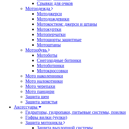
Срывки для очков
Мотоодежда
Мотоджерси
Мотодождевики
Мотокостюм: джерси и штаны
Мотокуртки
Мотоперчатки
Мотошорты защитные
Мотоштаны
Мотообувь
Мотоботы
Снегоходные ботинки
Мотоботинки
Мотокроссовки
Мото наколенники
Мото налокотники
Мото черепахи
Мото панцири
Защита шеи
Защита запястья
Аксессуары
Гидраторы, гидропаки, питьевые системы, поилки
Гофры вилки (чулки)
Защита мотоцикла
Защита выхлопной системы