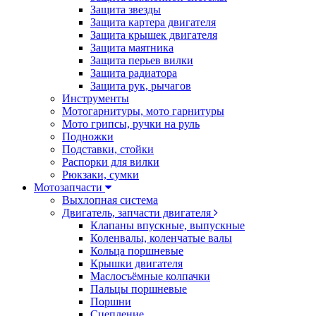
Защита звезды
Защита картера двигателя
Защита крышек двигателя
Защита маятника
Защита перьев вилки
Защита радиатора
Защита рук, рычагов
Инструменты
Мотогарнитуры, мото гарнитуры
Мото грипсы, ручки на руль
Подножки
Подставки, стойки
Распорки для вилки
Рюкзаки, сумки
Мотозапчасти
Выхлопная система
Двигатель, запчасти двигателя
Клапаны впускные, выпускные
Коленвалы, коленчатые валы
Кольца поршневые
Крышки двигателя
Маслосъёмные колпачки
Пальцы поршневые
Поршни
Сцепление