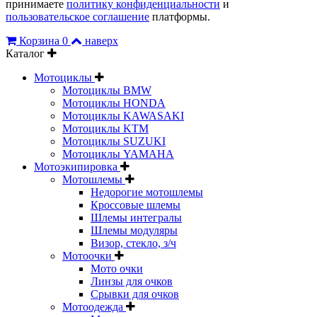
принимаете
политику конфиденциальности
и
пользовательское соглашение
платформы.
Корзина
0
наверх
Каталог
Мотоциклы
Мотоциклы BMW
Мотоциклы HONDA
Мотоциклы KAWASAKI
Мотоциклы KTM
Мотоциклы SUZUKI
Мотоциклы YAMAHA
Мотоэкипировка
Мотошлемы
Недорогие мотошлемы
Кроссовые шлемы
Шлемы интегралы
Шлемы модуляры
Визор, стекло, з/ч
Мотоочки
Мото очки
Линзы для очков
Срывки для очков
Мотоодежда