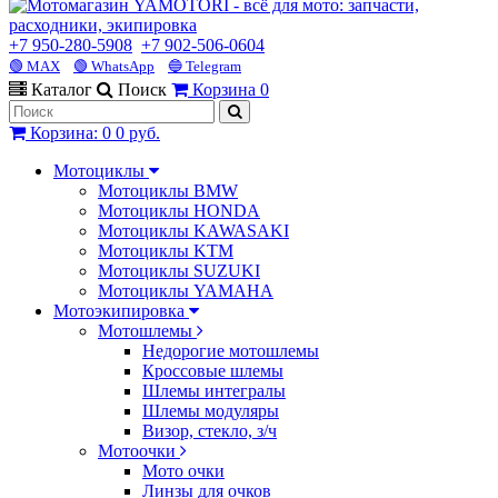
+7 950-280-5908
+7 902-506-0604
🟢 MAX
🟢 WhatsApp
🔵 Telegram
Каталог
Поиск
Корзина
0
Корзина
:
0
0 руб.
Мотоциклы
Мотоциклы BMW
Мотоциклы HONDA
Мотоциклы KAWASAKI
Мотоциклы KTM
Мотоциклы SUZUKI
Мотоциклы YAMAHA
Мотоэкипировка
Мотошлемы
Недорогие мотошлемы
Кроссовые шлемы
Шлемы интегралы
Шлемы модуляры
Визор, стекло, з/ч
Мотоочки
Мото очки
Линзы для очков