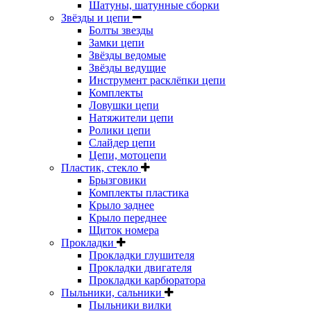
Шатуны, шатунные сборки
Звёзды и цепи
Болты звезды
Замки цепи
Звёзды ведомые
Звёзды ведущие
Инструмент расклёпки цепи
Комплекты
Ловушки цепи
Натяжители цепи
Ролики цепи
Слайдер цепи
Цепи, мотоцепи
Пластик, стекло
Брызговики
Комплекты пластика
Крыло заднее
Крыло переднее
Щиток номера
Прокладки
Прокладки глушителя
Прокладки двигателя
Прокладки карбюратора
Пыльники, сальники
Пыльники вилки