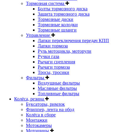
Тормозная система
Болты тормозного диска
Защита тормозного диска
Тормозные диски
Тормозные колодки
Тормозные шланги
Управление
Лапки переключения передач КПП
Лапки тормоза
Руль мотоцикла, моторули
Ручки газа
Рычаги сцепления
Рычаги тормоза
Тросы, тросики
Фильтры
Воздушные фильтры
Масляные фильтры
Топливные фильтры
Колёса, резина
Буксаторы, римлок
Флиппер, лента на обод
Колёса в сборе
Монтажки
Мотокамеры
Мотошины