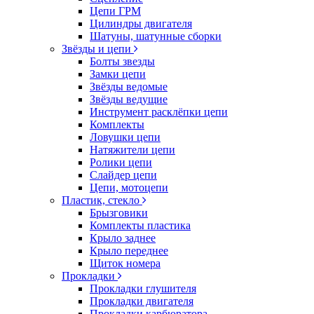
Цепи ГРМ
Цилиндры двигателя
Шатуны, шатунные сборки
Звёзды и цепи
Болты звезды
Замки цепи
Звёзды ведомые
Звёзды ведущие
Инструмент расклёпки цепи
Комплекты
Ловушки цепи
Натяжители цепи
Ролики цепи
Слайдер цепи
Цепи, мотоцепи
Пластик, стекло
Брызговики
Комплекты пластика
Крыло заднее
Крыло переднее
Щиток номера
Прокладки
Прокладки глушителя
Прокладки двигателя
Прокладки карбюратора