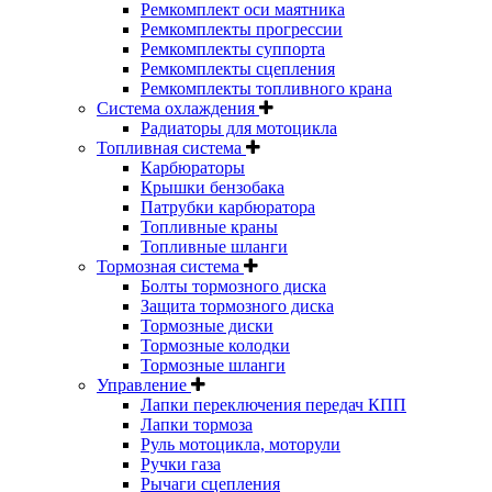
Ремкомплект оси маятника
Ремкомплекты прогрессии
Ремкомплекты суппорта
Ремкомплекты сцепления
Ремкомплекты топливного крана
Система охлаждения
Радиаторы для мотоцикла
Топливная система
Карбюраторы
Крышки бензобака
Патрубки карбюратора
Топливные краны
Топливные шланги
Тормозная система
Болты тормозного диска
Защита тормозного диска
Тормозные диски
Тормозные колодки
Тормозные шланги
Управление
Лапки переключения передач КПП
Лапки тормоза
Руль мотоцикла, моторули
Ручки газа
Рычаги сцепления