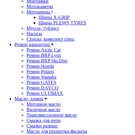
Монтажки
Мотокамеры
Мотошины
Шины X-GRIP
Шины PLEWS TYRES
Муссы, тублисс
Насосы
Спицы, комплект спиц
Ремни вариатора
Ремни Arctic Cat
Ремни BRP Lynx
Ремни BRP Ski-Doo
Ремни Honda
Ремни Polaris
Ремни Yamaha
Ремни GATES
Ремни DAYCO
Ремни ULTIMAX
Масло, химия
Моторное масло
Вилочное масло
Трансмиссионное масло
Смазка для цепи
Смазки разные
Масло для пропитки фильтра