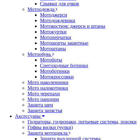
Срывки для очков
Мотоодежда
Мотоджерси
Мотодождевики
Мотокостюм: джерси и штаны
Мотокуртки
Мотоперчатки
Мотошорты защитные
Мотоштаны
Мотообувь
Мотоботы
Снегоходные ботинки
Мотоботинки
Мотокроссовки
Мото наколенники
Мото налокотники
Мото черепахи
Мото панцири
Защита шеи
Защита запястья
Аксессуары
Гидраторы, гидропаки, питьевые системы, поилки
Гофры вилки (чулки)
Защита мотоцикла
Защита выхлопной системы