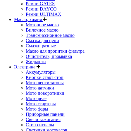
Ремни GATES
Ремни DAYCO
Ремни ULTIMAX
Масло, химия
Моторное масло
Вилочное масло
Трансмиссионное масло
Смазка для цепи
Смазки разные
Масло для пропитки фильтра
Очиститель, промывка
Жидкости
Электрика
Аккумуляторы
Кнопки старт стоп
Мото вентиляторы
Мото датчики
Мото поворотники
Мото реле
Мото стартеры
Мото фары
Приборные панели
Свечи зажигания
Стоп сигналы
Счетчики моточасов