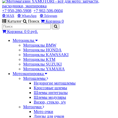
+7 950-280-5908
+7 902-506-0604
🟢 MAX
🟢 WhatsApp
🔵 Telegram
Каталог
Поиск
Корзина
0
Корзина
:
0
0 руб.
Мотоциклы
Мотоциклы BMW
Мотоциклы HONDA
Мотоциклы KAWASAKI
Мотоциклы KTM
Мотоциклы SUZUKI
Мотоциклы YAMAHA
Мотоэкипировка
Мотошлемы
Недорогие мотошлемы
Кроссовые шлемы
Шлемы интегралы
Шлемы модуляры
Визор, стекло, з/ч
Мотоочки
Мото очки
Линзы для очков