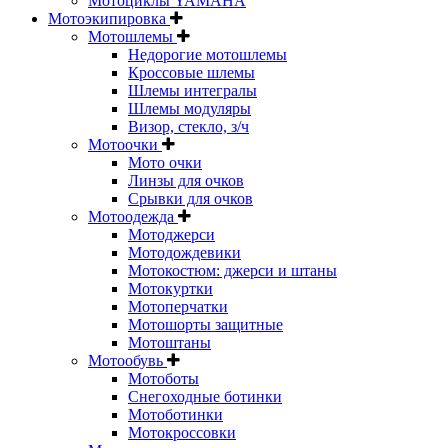
Мотоциклы YAMAHA
Мотоэкипировка
Мотошлемы
Недорогие мотошлемы
Кроссовые шлемы
Шлемы интегралы
Шлемы модуляры
Визор, стекло, з/ч
Мотоочки
Мото очки
Линзы для очков
Срывки для очков
Мотоодежда
Мотоджерси
Мотодождевики
Мотокостюм: джерси и штаны
Мотокуртки
Мотоперчатки
Мотошорты защитные
Мотоштаны
Мотообувь
Мотоботы
Снегоходные ботинки
Мотоботинки
Мотокроссовки