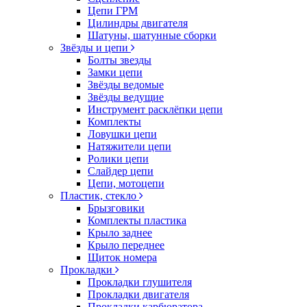
Цепи ГРМ
Цилиндры двигателя
Шатуны, шатунные сборки
Звёзды и цепи
Болты звезды
Замки цепи
Звёзды ведомые
Звёзды ведущие
Инструмент расклёпки цепи
Комплекты
Ловушки цепи
Натяжители цепи
Ролики цепи
Слайдер цепи
Цепи, мотоцепи
Пластик, стекло
Брызговики
Комплекты пластика
Крыло заднее
Крыло переднее
Щиток номера
Прокладки
Прокладки глушителя
Прокладки двигателя
Прокладки карбюратора