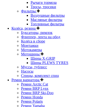
Рычаги тормоза
Тросы, тросики
Фильтры
Воздушные фильтры
Масляные фильтры
Топливные фильтры
Колёса, резина
Буксаторы, римлок
Флиппер, лента на обод
Колёса в сборе
Монтажки
Мотокамеры
Мотошины
Шины X-GRIP
Шины PLEWS TYRES
Муссы, тублисс
Насосы
Спицы, комплект спиц
Ремни вариатора
Ремни Arctic Cat
Ремни BRP Lynx
Ремни BRP Ski-Doo
Ремни Honda
Ремни Polaris
Ремни Yamaha