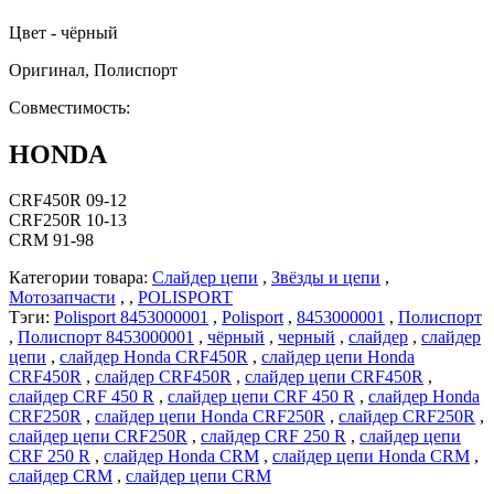
Цвет - чёрный
Оригинал, Полиспорт
Совместимость:
HONDA
CRF450R 09-12
CRF250R 10-13
CRM 91-98
Категории товара:
Слайдер цепи
,
Звёзды и цепи
,
Мотозапчасти
, ,
POLISPORT
Тэги:
Polisport 8453000001
,
Polisport
,
8453000001
,
Полиспорт
,
Полиспорт 8453000001
,
чёрный
,
черный
,
слайдер
,
слайдер
цепи
,
слайдер Honda CRF450R
,
слайдер цепи Honda
CRF450R
,
слайдер CRF450R
,
слайдер цепи CRF450R
,
слайдер CRF 450 R
,
слайдер цепи CRF 450 R
,
слайдер Honda
CRF250R
,
слайдер цепи Honda CRF250R
,
слайдер CRF250R
,
слайдер цепи CRF250R
,
слайдер CRF 250 R
,
слайдер цепи
CRF 250 R
,
слайдер Honda CRM
,
слайдер цепи Honda CRM
,
слайдер CRM
,
слайдер цепи CRM