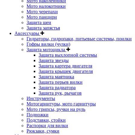
Мото наколенники
Мото налокотники
Мото черепахи
Мото панцири
Защита шеи
Защита запястья
Аксессуары
Гидраторы, гидропаки, питьевые системы, поилки
Гофры вилки (чулки)
Защита мотоцикла
Защита выхлопной системы
Защита звезды
Защита картера двигателя
Защита крышек двигателя
Защита маятника
Защита перьев вилки
Защита радиатора
Защита рук, рычагов
Инструменты
Мотогарнитуры, мото гарнитуры
Мото грипсы, ручки на руль
Подножки
Подставки, стойки
Распорки для вилки
Рюкзаки, сумки