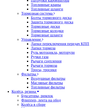
Патрубки карбюратора
Топливные краны
Топливные шланги
Тормозная система
Болты тормозного диска
Защита тормозного диска
Тормозные диски
Тормозные колодки
Тормозные шланги
Управление
Лапки переключения передач КПП
Лапки тормоза
Руль мотоцикла, моторули
Ручки газа
Рычаги сцепления
Рычаги тормоза
Тросы, тросики
Фильтры
Воздушные фильтры
Масляные фильтры
Топливные фильтры
Колёса, резина
Буксаторы, римлок
Флиппер, лента на обод
Колёса в сборе