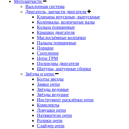
Мотозапчасти
Выхлопная система
Двигатель, запчасти двигателя
Клапаны впускные, выпускные
Коленвалы, коленчатые валы
Кольца поршневые
Крышки двигателя
Маслосъёмные колпачки
Пальцы поршневые
Поршни
Сцепление
Цепи ГРМ
Цилиндры двигателя
Шатуны, шатунные сборки
Звёзды и цепи
Болты звезды
Замки цепи
Звёзды ведомые
Звёзды ведущие
Инструмент расклёпки цепи
Комплекты
Ловушки цепи
Натяжители цепи
Ролики цепи
Слайдер цепи