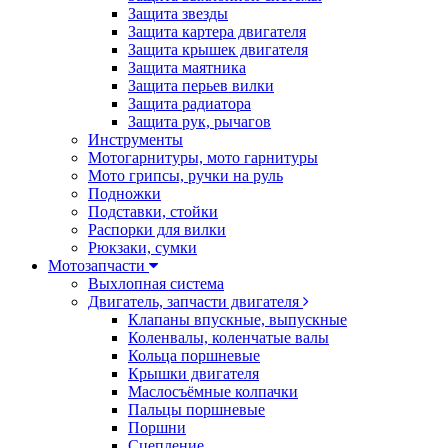
Защита звезды
Защита картера двигателя
Защита крышек двигателя
Защита маятника
Защита перьев вилки
Защита радиатора
Защита рук, рычагов
Инструменты
Мотогарнитуры, мото гарнитуры
Мото грипсы, ручки на руль
Подножки
Подставки, стойки
Распорки для вилки
Рюкзаки, сумки
Мотозапчасти
Выхлопная система
Двигатель, запчасти двигателя
Клапаны впускные, выпускные
Коленвалы, коленчатые валы
Кольца поршневые
Крышки двигателя
Маслосъёмные колпачки
Пальцы поршневые
Поршни
Сцепление