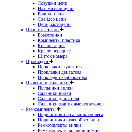
Ловушки цепи
Натяжители цепи
Ролики цепи
Слайдер цепи
Цепи, мотоцепи
Пластик, стекло
Брызговики
Комплекты пластика
Крыло заднее
Крыло переднее
Щиток номера
Прокладки
Прокладки глушителя
Прокладки двигателя
Прокладки карбюратора
Пыльники, сальники
Пыльники вилки
Сальники вилки
Сальники двигателя
Сальники задних амортизаторов
Ремкомплекты
Подшипники и сальники колеса
Подшипники рулевой колонки
Ремкомплекты вилки
Ремкомплекты водяной помпы