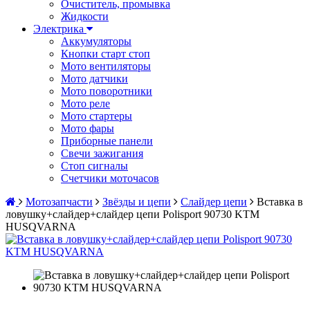
Очиститель, промывка
Жидкости
Электрика
Аккумуляторы
Кнопки старт стоп
Мото вентиляторы
Мото датчики
Мото поворотники
Мото реле
Мото стартеры
Мото фары
Приборные панели
Свечи зажигания
Стоп сигналы
Счетчики моточасов
Мотозапчасти
Звёзды и цепи
Слайдер цепи
Вставка в
ловушку+слайдер+слайдер цепи Polisport 90730 KTM
HUSQVARNA