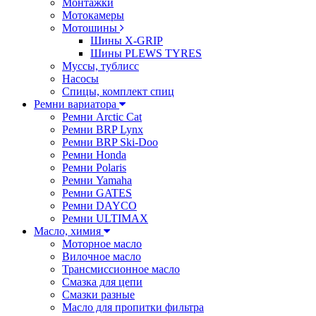
Монтажки
Мотокамеры
Мотошины
Шины X-GRIP
Шины PLEWS TYRES
Муссы, тублисс
Насосы
Спицы, комплект спиц
Ремни вариатора
Ремни Arctic Cat
Ремни BRP Lynx
Ремни BRP Ski-Doo
Ремни Honda
Ремни Polaris
Ремни Yamaha
Ремни GATES
Ремни DAYCO
Ремни ULTIMAX
Масло, химия
Моторное масло
Вилочное масло
Трансмиссионное масло
Смазка для цепи
Смазки разные
Масло для пропитки фильтра