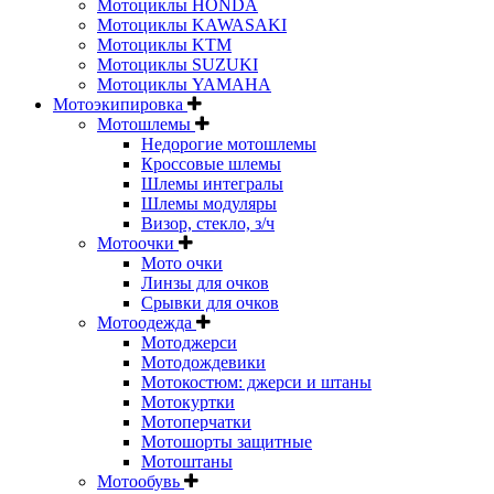
Мотоциклы HONDA
Мотоциклы KAWASAKI
Мотоциклы KTM
Мотоциклы SUZUKI
Мотоциклы YAMAHA
Мотоэкипировка
Мотошлемы
Недорогие мотошлемы
Кроссовые шлемы
Шлемы интегралы
Шлемы модуляры
Визор, стекло, з/ч
Мотоочки
Мото очки
Линзы для очков
Срывки для очков
Мотоодежда
Мотоджерси
Мотодождевики
Мотокостюм: джерси и штаны
Мотокуртки
Мотоперчатки
Мотошорты защитные
Мотоштаны
Мотообувь