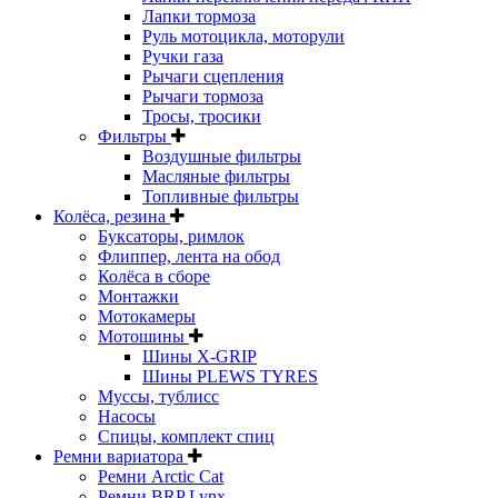
Лапки тормоза
Руль мотоцикла, моторули
Ручки газа
Рычаги сцепления
Рычаги тормоза
Тросы, тросики
Фильтры
Воздушные фильтры
Масляные фильтры
Топливные фильтры
Колёса, резина
Буксаторы, римлок
Флиппер, лента на обод
Колёса в сборе
Монтажки
Мотокамеры
Мотошины
Шины X-GRIP
Шины PLEWS TYRES
Муссы, тублисс
Насосы
Спицы, комплект спиц
Ремни вариатора
Ремни Arctic Cat
Ремни BRP Lynx