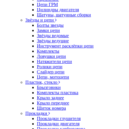
Цепи ГРМ
Цилиндры двигателя
Шатуны, шатунные сборки
Звёзды и цепи
Болты звезды
Замки цепи
Звёзды ведомые
Звёзды ведущие
Инструмент расклёпки цепи
Комплекты
Ловушки цепи
Натяжители цепи
Ролики цепи
Слайдер цепи
Цепи, мотоцепи
Пластик, стекло
Брызговики
Комплекты пластика
Крыло заднее
Крыло переднее
Щиток номера
Прокладки
Прокладки глушителя
Прокладки двигателя
Прокладки карбюратора