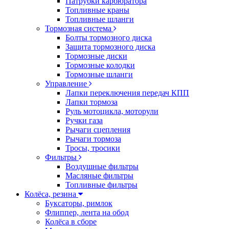
Патрубки карбюратора
Топливные краны
Топливные шланги
Тормозная система
Болты тормозного диска
Защита тормозного диска
Тормозные диски
Тормозные колодки
Тормозные шланги
Управление
Лапки переключения передач КПП
Лапки тормоза
Руль мотоцикла, моторули
Ручки газа
Рычаги сцепления
Рычаги тормоза
Тросы, тросики
Фильтры
Воздушные фильтры
Масляные фильтры
Топливные фильтры
Колёса, резина
Буксаторы, римлок
Флиппер, лента на обод
Колёса в сборе