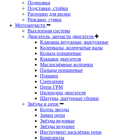
Подножки
Подставки, стойки
Распорки для вилки
Рюкзаки, сумки
Мотозапчасти
Выхлопная система
Двигатель, запчасти двигателя
Клапаны впускные, выпускные
Коленвалы, коленчатые валы
Кольца поршневые
Крышки двигателя
Маслосъёмные колпачки
Пальцы поршневые
Поршни
Сцепление
Цепи ГРМ
Цилиндры двигателя
Шатуны, шатунные сборки
Звёзды и цепи
Болты звезды
Замки цепи
Звёзды ведомые
Звёзды ведущие
Инструмент расклёпки цепи
Комплекты