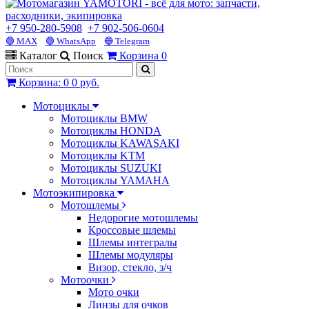
+7 950-280-5908
+7 902-506-0604
🟢 MAX
🟢 WhatsApp
🔵 Telegram
Каталог
Поиск
Корзина
0
Корзина
:
0
0 руб.
Мотоциклы
Мотоциклы BMW
Мотоциклы HONDA
Мотоциклы KAWASAKI
Мотоциклы KTM
Мотоциклы SUZUKI
Мотоциклы YAMAHA
Мотоэкипировка
Мотошлемы
Недорогие мотошлемы
Кроссовые шлемы
Шлемы интегралы
Шлемы модуляры
Визор, стекло, з/ч
Мотоочки
Мото очки
Линзы для очков