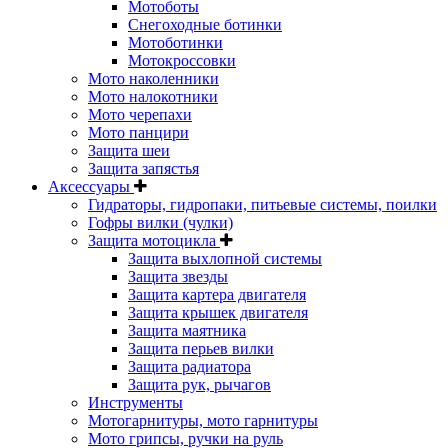
Мотоботы
Снегоходные ботинки
Мотоботинки
Мотокроссовки
Мото наколенники
Мото налокотники
Мото черепахи
Мото панцири
Защита шеи
Защита запястья
Аксессуары
Гидраторы, гидропаки, питьевые системы, поилки
Гофры вилки (чулки)
Защита мотоцикла
Защита выхлопной системы
Защита звезды
Защита картера двигателя
Защита крышек двигателя
Защита маятника
Защита перьев вилки
Защита радиатора
Защита рук, рычагов
Инструменты
Мотогарнитуры, мото гарнитуры
Мото грипсы, ручки на руль