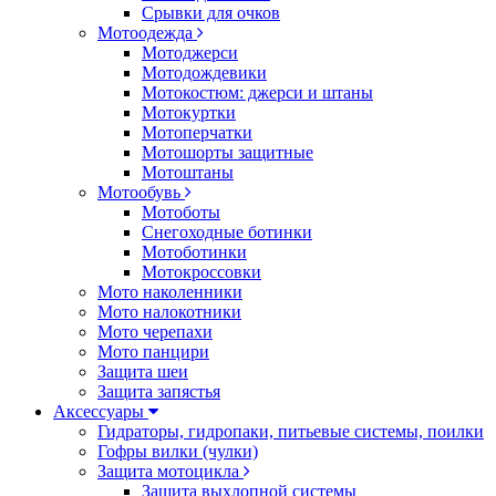
Срывки для очков
Мотоодежда
Мотоджерси
Мотодождевики
Мотокостюм: джерси и штаны
Мотокуртки
Мотоперчатки
Мотошорты защитные
Мотоштаны
Мотообувь
Мотоботы
Снегоходные ботинки
Мотоботинки
Мотокроссовки
Мото наколенники
Мото налокотники
Мото черепахи
Мото панцири
Защита шеи
Защита запястья
Аксессуары
Гидраторы, гидропаки, питьевые системы, поилки
Гофры вилки (чулки)
Защита мотоцикла
Защита выхлопной системы