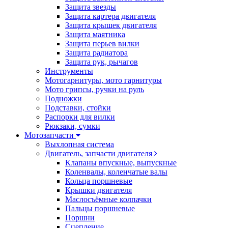
Защита звезды
Защита картера двигателя
Защита крышек двигателя
Защита маятника
Защита перьев вилки
Защита радиатора
Защита рук, рычагов
Инструменты
Мотогарнитуры, мото гарнитуры
Мото грипсы, ручки на руль
Подножки
Подставки, стойки
Распорки для вилки
Рюкзаки, сумки
Мотозапчасти
Выхлопная система
Двигатель, запчасти двигателя
Клапаны впускные, выпускные
Коленвалы, коленчатые валы
Кольца поршневые
Крышки двигателя
Маслосъёмные колпачки
Пальцы поршневые
Поршни
Сцепление