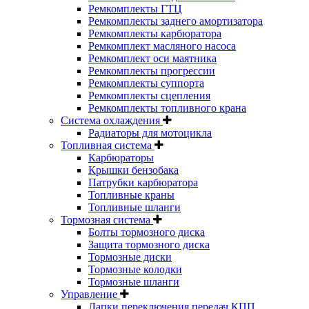
Ремкомплекты ГТЦ
Ремкомплекты заднего амортизатора
Ремкомплекты карбюратора
Ремкомплект масляного насоса
Ремкомплект оси маятника
Ремкомплекты прогрессии
Ремкомплекты суппорта
Ремкомплекты сцепления
Ремкомплекты топливного крана
Система охлаждения
Радиаторы для мотоцикла
Топливная система
Карбюраторы
Крышки бензобака
Патрубки карбюратора
Топливные краны
Топливные шланги
Тормозная система
Болты тормозного диска
Защита тормозного диска
Тормозные диски
Тормозные колодки
Тормозные шланги
Управление
Лапки переключения передач КПП