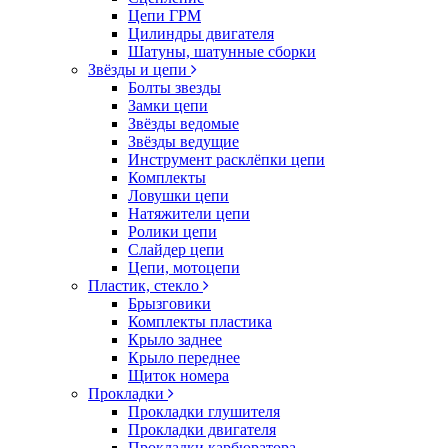
Цепи ГРМ
Цилиндры двигателя
Шатуны, шатунные сборки
Звёзды и цепи
Болты звезды
Замки цепи
Звёзды ведомые
Звёзды ведущие
Инструмент расклёпки цепи
Комплекты
Ловушки цепи
Натяжители цепи
Ролики цепи
Слайдер цепи
Цепи, мотоцепи
Пластик, стекло
Брызговики
Комплекты пластика
Крыло заднее
Крыло переднее
Щиток номера
Прокладки
Прокладки глушителя
Прокладки двигателя
Прокладки карбюратора