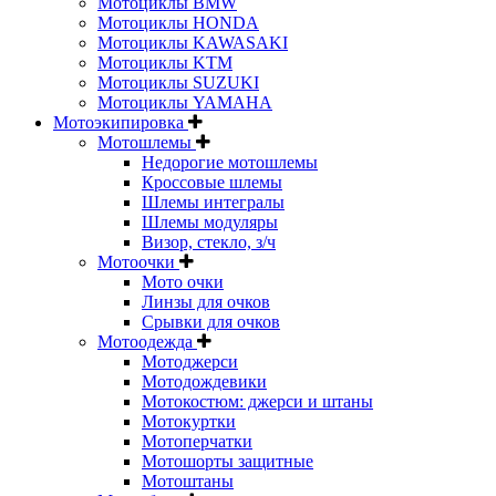
Мотоциклы BMW
Мотоциклы HONDA
Мотоциклы KAWASAKI
Мотоциклы KTM
Мотоциклы SUZUKI
Мотоциклы YAMAHA
Мотоэкипировка
Мотошлемы
Недорогие мотошлемы
Кроссовые шлемы
Шлемы интегралы
Шлемы модуляры
Визор, стекло, з/ч
Мотоочки
Мото очки
Линзы для очков
Срывки для очков
Мотоодежда
Мотоджерси
Мотодождевики
Мотокостюм: джерси и штаны
Мотокуртки
Мотоперчатки
Мотошорты защитные
Мотоштаны