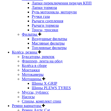
Лапки переключения передач КПП
Лапки тормоза
Руль мотоцикла, моторули
Ручки газа
Рычаги сцепления
Рычаги тормоза
Тросы, тросики
Фильтры
Воздушные фильтры
Масляные фильтры
Топливные фильтры
Колёса, резина
Буксаторы, римлок
Флиппер, лента на обод
Колёса в сборе
Монтажки
Мотокамеры
Мотошины
Шины X-GRIP
Шины PLEWS TYRES
Муссы, тублисс
Насосы
Спицы, комплект спиц
Ремни вариатора
Ремни Arctic Cat