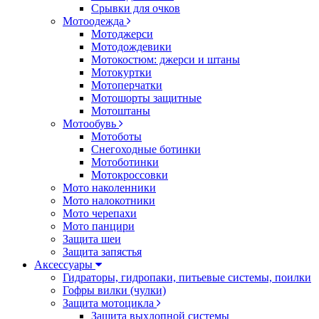
Срывки для очков
Мотоодежда
Мотоджерси
Мотодождевики
Мотокостюм: джерси и штаны
Мотокуртки
Мотоперчатки
Мотошорты защитные
Мотоштаны
Мотообувь
Мотоботы
Снегоходные ботинки
Мотоботинки
Мотокроссовки
Мото наколенники
Мото налокотники
Мото черепахи
Мото панцири
Защита шеи
Защита запястья
Аксессуары
Гидраторы, гидропаки, питьевые системы, поилки
Гофры вилки (чулки)
Защита мотоцикла
Защита выхлопной системы