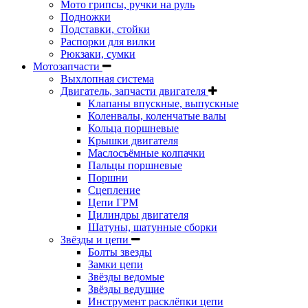
Мото грипсы, ручки на руль
Подножки
Подставки, стойки
Распорки для вилки
Рюкзаки, сумки
Мотозапчасти
Выхлопная система
Двигатель, запчасти двигателя
Клапаны впускные, выпускные
Коленвалы, коленчатые валы
Кольца поршневые
Крышки двигателя
Маслосъёмные колпачки
Пальцы поршневые
Поршни
Сцепление
Цепи ГРМ
Цилиндры двигателя
Шатуны, шатунные сборки
Звёзды и цепи
Болты звезды
Замки цепи
Звёзды ведомые
Звёзды ведущие
Инструмент расклёпки цепи