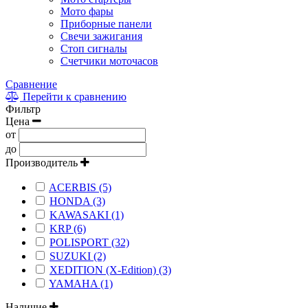
Мото фары
Приборные панели
Свечи зажигания
Стоп сигналы
Счетчики моточасов
Сравнение
Перейти к сравнению
Фильтр
Цена
от
до
Производитель
ACERBIS (5)
HONDA (3)
KAWASAKI (1)
KRP (6)
POLISPORT (32)
SUZUKI (2)
XEDITION (X-Edition) (3)
YAMAHA (1)
Наличие