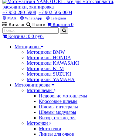
+7 950-280-5908
+7 902-506-0604
🟢 MAX
🟢 WhatsApp
🔵 Telegram
Каталог
Поиск
Корзина
0
Корзина
:
0
0 руб.
Мотоциклы
Мотоциклы BMW
Мотоциклы HONDA
Мотоциклы KAWASAKI
Мотоциклы KTM
Мотоциклы SUZUKI
Мотоциклы YAMAHA
Мотоэкипировка
Мотошлемы
Недорогие мотошлемы
Кроссовые шлемы
Шлемы интегралы
Шлемы модуляры
Визор, стекло, з/ч
Мотоочки
Мото очки
Линзы для очков