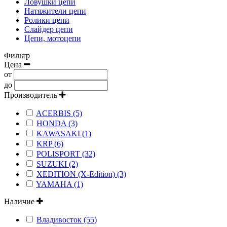
Ловушки цепи
Натяжители цепи
Ролики цепи
Слайдер цепи
Цепи, мотоцепи
Фильтр
Цена
от
до
Производитель
ACERBIS (5)
HONDA (3)
KAWASAKI (1)
KRP (6)
POLISPORT (32)
SUZUKI (2)
XEDITION (X-Edition) (3)
YAMAHA (1)
Наличие
Владивосток (55)