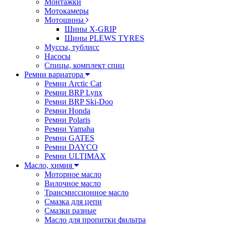
Монтажки
Мотокамеры
Мотошины
Шины X-GRIP
Шины PLEWS TYRES
Муссы, тублисс
Насосы
Спицы, комплект спиц
Ремни вариатора
Ремни Arctic Cat
Ремни BRP Lynx
Ремни BRP Ski-Doo
Ремни Honda
Ремни Polaris
Ремни Yamaha
Ремни GATES
Ремни DAYCO
Ремни ULTIMAX
Масло, химия
Моторное масло
Вилочное масло
Трансмиссионное масло
Смазка для цепи
Смазки разные
Масло для пропитки фильтра