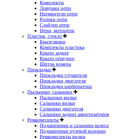
Комплекты
Ловушки цепи
Натяжители цепи
Ролики цепи
Слайдер цепи
Цепи, мотоцепи
Пластик, стекло
Брызговики
Комплекты пластика
Крыло заднее
Крыло переднее
Щиток номера
Прокладки
Прокладки глушителя
Прокладки двигателя
Прокладки карбюратора
Пыльники, сальники
Пыльники вилки
Сальники вилки
Сальники двигателя
Сальники задних амортизаторов
Ремкомплекты
Подшипники и сальники колеса
Подшипники рулевой колонки
Ремкомплекты вилки