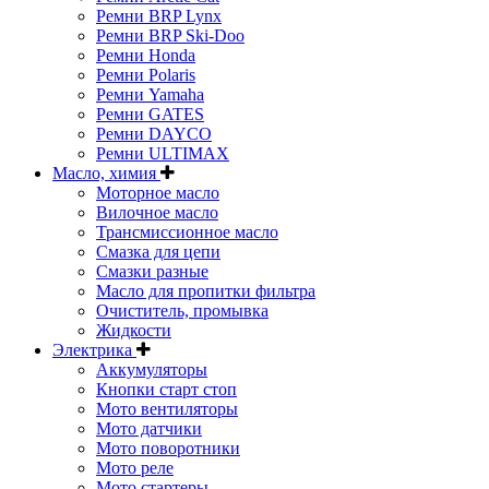
Ремни BRP Lynx
Ремни BRP Ski-Doo
Ремни Honda
Ремни Polaris
Ремни Yamaha
Ремни GATES
Ремни DAYCO
Ремни ULTIMAX
Масло, химия
Моторное масло
Вилочное масло
Трансмиссионное масло
Смазка для цепи
Смазки разные
Масло для пропитки фильтра
Очиститель, промывка
Жидкости
Электрика
Аккумуляторы
Кнопки старт стоп
Мото вентиляторы
Мото датчики
Мото поворотники
Мото реле
Мото стартеры