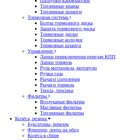
Патрубки карбюратора
Топливные краны
Топливные шланги
Тормозная система
Болты тормозного диска
Защита тормозного диска
Тормозные диски
Тормозные колодки
Тормозные шланги
Управление
Лапки переключения передач КПП
Лапки тормоза
Руль мотоцикла, моторули
Ручки газа
Рычаги сцепления
Рычаги тормоза
Тросы, тросики
Фильтры
Воздушные фильтры
Масляные фильтры
Топливные фильтры
Колёса, резина
Буксаторы, римлок
Флиппер, лента на обод
Колёса в сборе