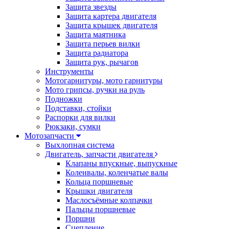
Защита звезды
Защита картера двигателя
Защита крышек двигателя
Защита маятника
Защита перьев вилки
Защита радиатора
Защита рук, рычагов
Инструменты
Мотогарнитуры, мото гарнитуры
Мото грипсы, ручки на руль
Подножки
Подставки, стойки
Распорки для вилки
Рюкзаки, сумки
Мотозапчасти
Выхлопная система
Двигатель, запчасти двигателя
Клапаны впускные, выпускные
Коленвалы, коленчатые валы
Кольца поршневые
Крышки двигателя
Маслосъёмные колпачки
Пальцы поршневые
Поршни
Сцепление