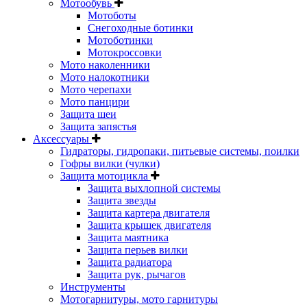
Мотообувь
Мотоботы
Снегоходные ботинки
Мотоботинки
Мотокроссовки
Мото наколенники
Мото налокотники
Мото черепахи
Мото панцири
Защита шеи
Защита запястья
Аксессуары
Гидраторы, гидропаки, питьевые системы, поилки
Гофры вилки (чулки)
Защита мотоцикла
Защита выхлопной системы
Защита звезды
Защита картера двигателя
Защита крышек двигателя
Защита маятника
Защита перьев вилки
Защита радиатора
Защита рук, рычагов
Инструменты
Мотогарнитуры, мото гарнитуры