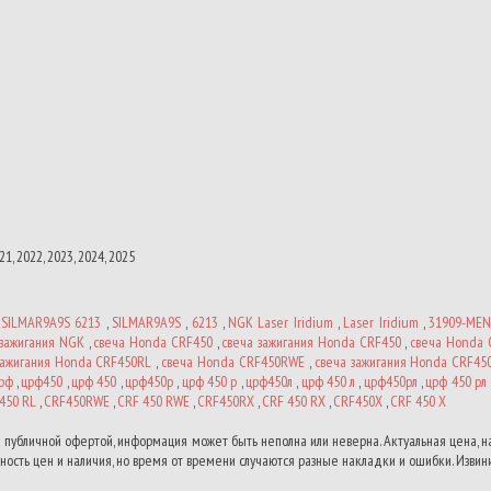
021, 2022, 2023, 2024, 2025
,
SILMAR9A9S 6213
,
SILMAR9A9S
,
6213
,
NGK Laser Iridium
,
Laser Iridium
,
31909-MEN
 зажигания NGK
,
свеча Honda CRF450
,
свеча зажигания Honda CRF450
,
свеча Honda 
зажигания Honda CRF450RL
,
свеча Honda CRF450RWE
,
свеча зажигания Honda CRF4
рф
,
црф450
,
црф 450
,
црф450р
,
црф 450 р
,
црф450л
,
црф 450 л
,
црф450рл
,
црф 450 рл
450 RL
,
CRF450RWE
,
CRF 450 RWE
,
CRF450RX
,
CRF 450 RX
,
CRF450X
,
CRF 450 X
 публичной офертой, информация может быть неполна или неверна. Актуальная цена, 
ость цен и наличия, но время от времени случаются разные накладки и ошибки. Извини