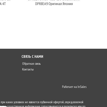
A 4T
DPR8EA9 Оригинал Япония
55
СВЯЗЬ С НАМИ
Обратная связь
Контакты
Работает на
InSales
 при каких условиях не является публичной офертой, определяемой
ругая существенная информация согласовывается в переписке или по