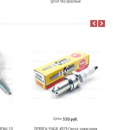
(угол 90) красный
Цена:
550 руб.
В корзину
R9AI-10
DPR8EA-9 NGK 4929 Свеча зажигания
Свеча 