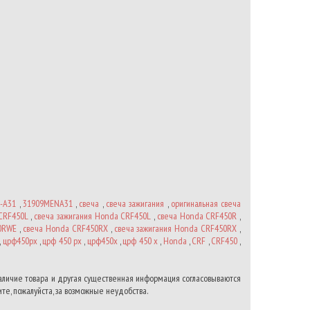
-A31
,
31909MENA31
,
свеча
,
свеча зажигания
,
оригинальная свеча
CRF450L
,
свеча зажигания Honda CRF450L
,
свеча Honda CRF450R
,
50RWE
,
свеча Honda CRF450RX
,
свеча зажигания Honda CRF450RX
,
,
црф450рх
,
црф 450 рх
,
црф450х
,
црф 450 х
,
Honda
,
CRF
,
CRF450
,
наличие товара и другая существенная информация согласовываются
те, пожалуйста, за возможные неудобства.