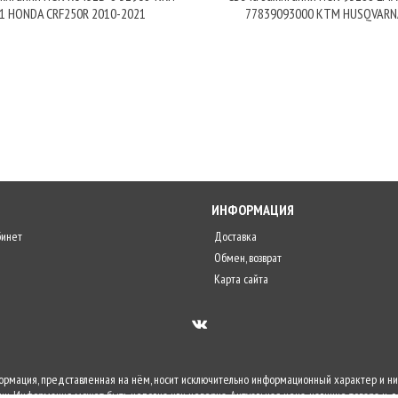
1 HONDA CRF250R 2010-2021
77839093000 KTM HUSQVARN
ИНФОРМАЦИЯ
бинет
Доставка
Обмен, возврат
Карта сайта
формация, представленная на нём, носит исключительно информационный характер и ни
и. Информация может быть неполна или неверна. Актуальная цена, наличие товара и д