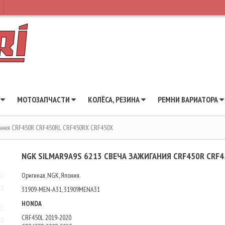
Ы
МОТОЗАПЧАСТИ
КОЛЁСА, РЕЗИНА
РЕМНИ ВАРИАТОРА
гания CRF450R CRF450RL CRF450RX CRF450X
NGK SILMAR9A9S 6213 СВЕЧА ЗАЖИГАНИЯ CRF450R CRF4
Оригинал, NGK, Япония.
31909-MEN-A31, 31909MENA31
HONDA
CRF450L 2019-2020