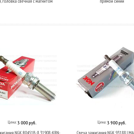
, головка свечная с магнитом
прямой синий
Цена:
Цена:
3 000 руб.
3 900 руб.
В корзину
В корзину
жигания NGK R0451B-8 31908-KRN-
Свеча зажигания NGK 93188 LMA