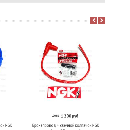
Цена:
1 200 руб.
В корзину
чок NGK
Бронепровод + свечной колпачок NGK
Броне