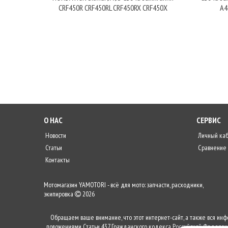
CRF450R CRF450RL CRF450RX CRF450X
A4
О НАС
СЕРВИС
Новости
Личный ка
Статьи
Сравнение
Контакты
Мотомагазин YAMOTORI - всё для мото: запчасти, расходники,
экипировка
2026
Обращаем ваше внимание, что этот интернет-сайт, а также вся ин
положениями Статьи 437 Гражданского кодекса Российской Федераци