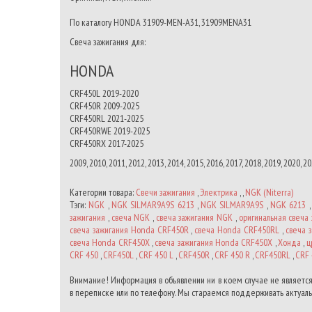
По каталогу HONDA 31909-MEN-A31, 31909MENA31
Свеча зажигания для:
HONDA
CRF450L 2019-2020
CRF450R 2009-2025
CRF450RL 2021-2025
CRF450RWE 2019-2025
CRF450RX 2017-2025
2009, 2010, 2011, 2012, 2013, 2014, 2015, 2016, 2017, 2018, 2019, 2020, 2
Категории товара:
Свечи зажигания
,
Электрика
, ,
NGK (Niterra)
Тэги:
NGK
,
NGK SILMAR9A9S 6213
,
NGK SILMAR9A9S
,
NGK 6213
зажигания
,
свеча NGK
,
свеча зажигания NGK
,
оригинальная свеча
свеча зажигания Honda CRF450R
,
свеча Honda CRF450RL
,
свеча 
свеча Honda CRF450X
,
свеча зажигания Honda CRF450X
,
Хонда
,
ц
CRF 450
,
CRF450L
,
CRF 450 L
,
CRF450R
,
CRF 450 R
,
CRF450RL
,
CRF 
Внимание! Информация в объявлении ни в коем случае не является
в переписке или по телефону. Мы стараемся поддерживать актуальн