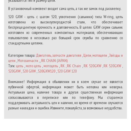
указывается тип и размер цепи.
В установочный комплект входит сама цепь, а так же замок под расклепку.
520 GXW - цепь с шагом 520, уплотнения (сальники) типа W-ring, цепь
изготовлена из высокоуглеродистой стали, что обеспечивает
беспрецедентную прочность и долговечность. В цепях GXW серии сальник
изготовлен из современных композитных материалов, обеспечивающих
пользователю в несколько раз больший срок службы по сравнению со
стандартными цепями.
Категории товара:
Двигатель, запчасти двигателя
,
Цепи, мотоцепи
,
Звёзды и
цепи
,
Мотозапчасти
, ,
RK CHAIN (JAPAN)
Тэги:
цепь
,
мото цепь
,
мотоцепь
,
RK
,
RK Chain
,
RK 520GXW
,
RK 520GXW
,
520GXW
,
520 GXW
,
520GXW120
,
520 GXW 120
Внимание! Информация в объявлении ни в коем случае не является
публичной офертой, информация может быть неполна или неверна.
Актуальная цена, наличие товара и другая существенная информация
согласовываются в переписке или по телефону. Мы стараемся
поддерживать актуальность цен и наличия, но время от времени случаются
разные накладки и ошибки. Извините, пожалуйста, за возможные неудобства.