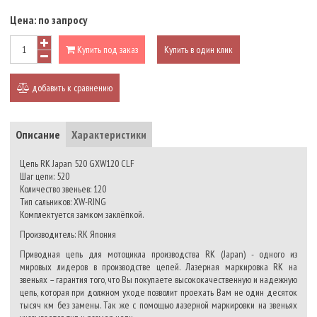
Цена:
по запросу
Купить под заказ
Купить в один клик
добавить к сравнению
Описание
Характеристики
Цепь RK Japan 520 GXW120 CLF
Шаг цепи: 520
Количество звеньев: 120
Тип сальников: XW-RING
Комплектуется замком заклёпкой.
Производитель: RK Япония
Приводная цепь для мотоцикла производства RK (Japan) - одного из
мировых лидеров в производстве цепей. Лазерная маркировка RK на
звеньях – гарантия того, что Вы покупаете высококачественную и надежную
цепь, которая при должном уходе позволит проехать Вам не один десяток
тысяч км без замены. Так же с помощью лазерной маркировки на звеньях