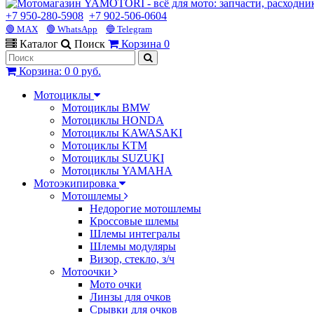
+7 950-280-5908
+7 902-506-0604
🟢 MAX
🟢 WhatsApp
🔵 Telegram
Каталог
Поиск
Корзина
0
Корзина
:
0
0 руб.
Мотоциклы
Мотоциклы BMW
Мотоциклы HONDA
Мотоциклы KAWASAKI
Мотоциклы KTM
Мотоциклы SUZUKI
Мотоциклы YAMAHA
Мотоэкипировка
Мотошлемы
Недорогие мотошлемы
Кроссовые шлемы
Шлемы интегралы
Шлемы модуляры
Визор, стекло, з/ч
Мотоочки
Мото очки
Линзы для очков
Срывки для очков