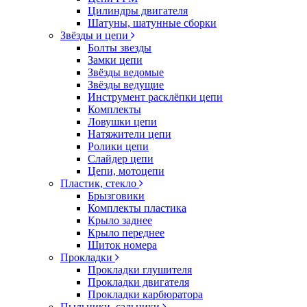
Цилиндры двигателя
Шатуны, шатунные сборки
Звёзды и цепи
Болты звезды
Замки цепи
Звёзды ведомые
Звёзды ведущие
Инструмент расклёпки цепи
Комплекты
Ловушки цепи
Натяжители цепи
Ролики цепи
Слайдер цепи
Цепи, мотоцепи
Пластик, стекло
Брызговики
Комплекты пластика
Крыло заднее
Крыло переднее
Щиток номера
Прокладки
Прокладки глушителя
Прокладки двигателя
Прокладки карбюратора
Пыльники, сальники