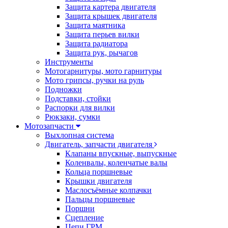
Защита картера двигателя
Защита крышек двигателя
Защита маятника
Защита перьев вилки
Защита радиатора
Защита рук, рычагов
Инструменты
Мотогарнитуры, мото гарнитуры
Мото грипсы, ручки на руль
Подножки
Подставки, стойки
Распорки для вилки
Рюкзаки, сумки
Мотозапчасти
Выхлопная система
Двигатель, запчасти двигателя
Клапаны впускные, выпускные
Коленвалы, коленчатые валы
Кольца поршневые
Крышки двигателя
Маслосъёмные колпачки
Пальцы поршневые
Поршни
Сцепление
Цепи ГРМ