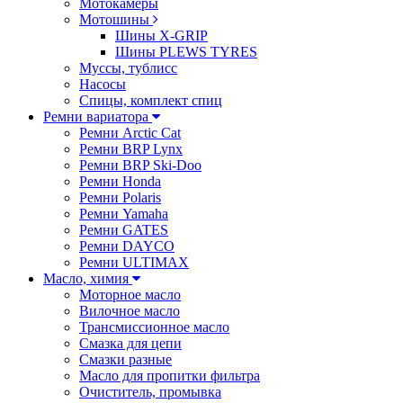
Мотокамеры
Мотошины
Шины X-GRIP
Шины PLEWS TYRES
Муссы, тублисс
Насосы
Спицы, комплект спиц
Ремни вариатора
Ремни Arctic Cat
Ремни BRP Lynx
Ремни BRP Ski-Doo
Ремни Honda
Ремни Polaris
Ремни Yamaha
Ремни GATES
Ремни DAYCO
Ремни ULTIMAX
Масло, химия
Моторное масло
Вилочное масло
Трансмиссионное масло
Смазка для цепи
Смазки разные
Масло для пропитки фильтра
Очиститель, промывка