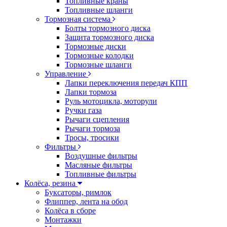
Топливные краны
Топливные шланги
Тормозная система
Болты тормозного диска
Защита тормозного диска
Тормозные диски
Тормозные колодки
Тормозные шланги
Управление
Лапки переключения передач КПП
Лапки тормоза
Руль мотоцикла, моторули
Ручки газа
Рычаги сцепления
Рычаги тормоза
Тросы, тросики
Фильтры
Воздушные фильтры
Масляные фильтры
Топливные фильтры
Колёса, резина
Буксаторы, римлок
Флиппер, лента на обод
Колёса в сборе
Монтажки